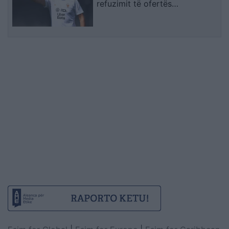
refuzimit të ofertës
multimilionëshe