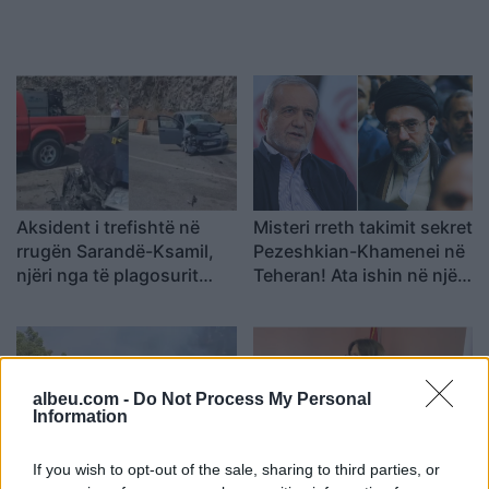
Aksident i trefishtë në
Misteri rreth takimit sekret
rrugën Sarandë-Ksamil,
Pezeshkian-Khamenei në
njëri nga të plagosurit
Teheran! Ata ishin në një
dërgohet në spitalin e
makinë me xhama të errët,
Traumës në Tiranë
duke e dëgjuar njëri-
tjetrin, por pa e parë
albeu.com -
Do Not Process My Personal
Information
If you wish to opt-out of the sale, sharing to third parties, or
Mallakastër/ Zjarri del
Propozimi i PS për