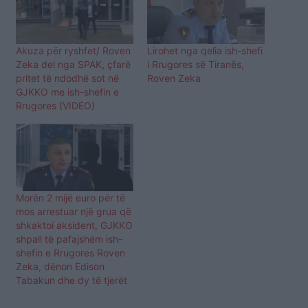
Akuza për ryshfet/ Roven
Lirohet nga qelia ish-shefi
Zeka del nga SPAK, çfarë
i Rrugores së Tiranës,
pritet të ndodhë sot në
Roven Zeka
GJKKO me ish-shefin e
Rrugores (VIDEO)
Morën 2 mijë euro për të
mos arrestuar një grua që
shkaktoi aksident, GJKKO
shpall të pafajshëm ish-
shefin e Rrugores Roven
Zeka, dënon Edison
Tabakun dhe dy të tjerët