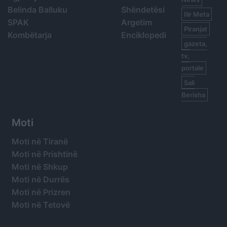
Belinda Balluku
Shëndetësi
Ilir Meta
SPAK
Argetim
Piranjat
Kombëtarja
Enciklopedi
gazeta,
tv,
portale
Sali
Berisha
Moti
Moti në Tiranë
Moti në Prishtinë
Moti në Shkup
Moti në Durrës
Moti në Prizren
Moti në Tetovë