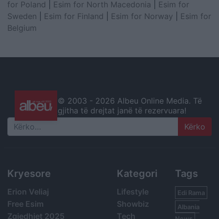
for Poland
|
Esim for North Macedonia
|
Esim for
Sweden
|
Esim for Finland
|
Esim for Norway
|
Esim for
Belgium
© 2003 -
2026 Albeu Online Media. Të
gjitha të drejtat janë të rezervuara!
Search
Kryesore
Kategori
Tags
Erion Veliaj
Lifestyle
Edi Rama
Free Esim
Showbiz
Albania
Zgjedhjet 2025
Tech
News