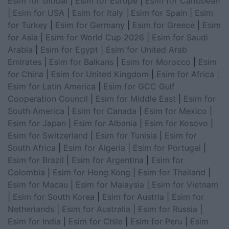
Esim for Global
|
Esim for Europe
|
Esim for Caribbean
|
Esim for USA
|
Esim for Italy
|
Esim for Spain
|
Esim
for Turkey
|
Esim for Germany
|
Esim for Greece
|
Esim
for Asia
|
Esim for World Cup 2026
|
Esim for Saudi
Arabia
|
Esim for Egypt
|
Esim for United Arab
Emirates
|
Esim for Balkans
|
Esim for Morocco
|
Esim
for China
|
Esim for United Kingdom
|
Esim for Africa
|
Esim for Latin America
|
Esim for GCC Gulf
Cooperation Council
|
Esim for Middle East
|
Esim for
South America
|
Esim for Canada
|
Esim for Mexico
|
Esim for Japan
|
Esim for Albania
|
Esim for Kosovo
|
Esim for Switzerland
|
Esim for Tunisia
|
Esim for
South Africa
|
Esim for Algeria
|
Esim for Portugal
|
Esim for Brazil
|
Esim for Argentina
|
Esim for
Colombia
|
Esim for Hong Kong
|
Esim for Thailand
|
Esim for Macau
|
Esim for Malaysia
|
Esim for Vietnam
|
Esim for South Korea
|
Esim for Austria
|
Esim for
Netherlands
|
Esim for Australia
|
Esim for Russia
|
Esim for India
|
Esim for Chile
|
Esim for Peru
|
Esim