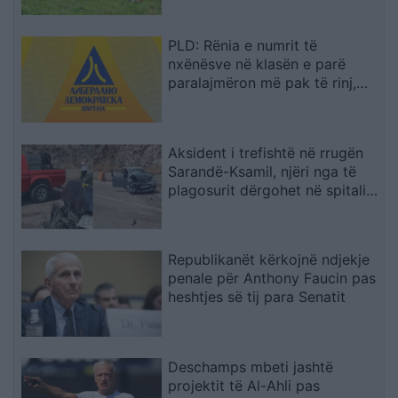
PLD: Rënia e numrit të
nxënësve në klasën e parë
paralajmëron më pak të rinj,
fuqi punëtore dhe perspektivë
për Maqedoninë
Aksident i trefishtë në rrugën
Sarandë-Ksamil, njëri nga të
plagosurit dërgohet në spitalin
e Traumës në Tiranë
Republikanët kërkojnë ndjekje
penale për Anthony Faucin pas
heshtjes së tij para Senatit
Deschamps mbeti jashtë
projektit të Al-Ahli pas