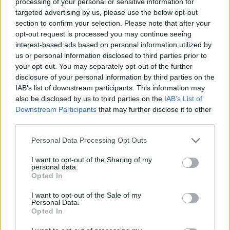
processing of your personal or sensitive information for
jashtë kontrollit në
shkrirjen e Bashkisë Klos/
targeted advertising by us, please use the below opt-out
masivin pyjor të Drenijës!
Flet kryebashkiakja
section to confirm your selection. Please note that after your
Pas Ngrëçanit, pritet
socialiste Valbona Kola:
opt-out request is processed you may continue seeing
ndërhyrja nga ajri (VIDEO)
Jam shërbëtore e popullit,
interest-based ads based on personal information utilized by
karrigia është e
us or personal information disclosed to third parties prior to
përkohshme, nëse
your opt-out. You may separately opt-out of the further
qytetarët janë kundër, unë
disclosure of your personal information by third parties on the
jam me ta (VIDEO)
IAB’s list of downstream participants. This information may
also be disclosed by us to third parties on the
IAB’s List of
Downstream Participants
that may further disclose it to other
PD kërkon të anulohet
Konstituimi i Kuvendit të
third parties.
tenderi 15 milionë euro
Kosovës, pritet zgjedhje e
për avionët zjarrfikës,
kryetarit të Parlamentit!
Personal Data Processing Opt Outs
Vangjeli: Fituesja e lidhur
Afat 60 ditë për
me skandale në Spanjë, të
Presidentin e ri
I want to opt-out of the Sharing of my
personal data.
nisë hetimi i SPAK
Opted In
I want to opt-out of the Sale of my
Personal Data.
Opted In