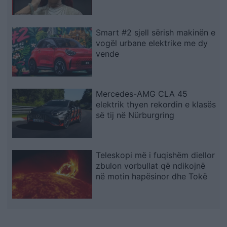
Smart #2 sjell sërish makinën e
vogël urbane elektrike me dy
vende
Mercedes-AMG CLA 45
elektrik thyen rekordin e klasës
së tij në Nürburgring
Teleskopi më i fuqishëm diellor
zbulon vorbullat që ndikojnë
në motin hapësinor dhe Tokë