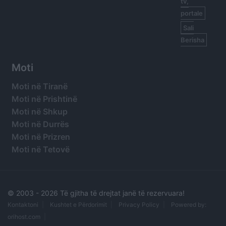
tv,
portale
Sali
Berisha
Moti
Moti në Tiranë
Moti në Prishtinë
Moti në Shkup
Moti në Durrës
Moti në Prizren
Moti në Tetovë
© 2003 -
2026 Të gjitha të drejtat janë të rezervuara!
Kontaktoni
Kushtet e Përdorimit
Privacy Policy
Powered by:
orihost.com