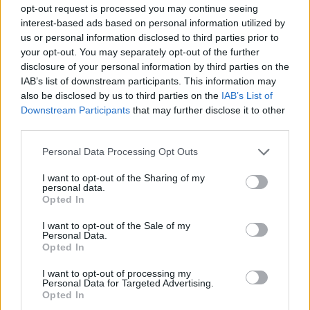
opt-out request is processed you may continue seeing
interest-based ads based on personal information utilized by
us or personal information disclosed to third parties prior to
your opt-out. You may separately opt-out of the further
disclosure of your personal information by third parties on the
Durrës/ 40-vjeçari humb
Aksident i trefishtë në
IAB’s list of downstream participants. This information may
ndjenjat në kantierin e
rrugën Sarandë-Ksamil,
also be disclosed by us to third parties on the
IAB’s List of
ndërtimit dhe ndërron jetë
njëri nga të plagosurit
Downstream Participants
that may further disclose it to other
në spital
dërgohet në spitalin e
third parties.
Traumës në Tiranë
Personal Data Processing Opt Outs
I want to opt-out of the Sharing of my
personal data.
Opted In
I want to opt-out of the Sale of my
Misteri rreth takimit sekret
Mallakastër/ Zjarri del
Personal Data.
Opted In
Pezeshkian-Khamenei në
jashtë kontrollit në
Teheran! Ata ishin në një
masivin pyjor të Drenijës!
I want to opt-out of processing my
makinë me xhama të errët,
Pas Ngrëçanit, pritet
Personal Data for Targeted Advertising.
Opted In
duke e dëgjuar njëri-
ndërhyrja nga ajri (VIDEO)
të fundit