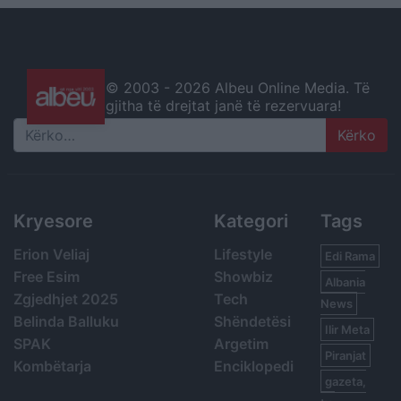
© 2003 -
2026 Albeu Online Media. Të
gjitha të drejtat janë të rezervuara!
Search
Kryesore
Kategori
Tags
Erion Veliaj
Lifestyle
Edi Rama
Free Esim
Showbiz
Albania
Zgjedhjet 2025
Tech
News
Belinda Balluku
Shëndetësi
Ilir Meta
SPAK
Argetim
Piranjat
Kombëtarja
Enciklopedi
gazeta,