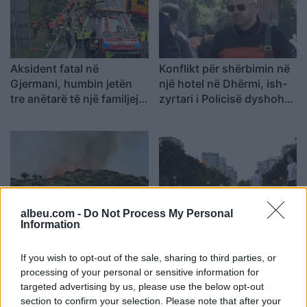
Aksident fatal në
Konflikt për shërbimin në
Gjermani, humbin jetën
një hotel në Dhërmi, ish-
tre anëtarë të një familjeje
zyrtari i Policisë dyshohet
nga Ferizaji që po
se kërcënoi kamerierin
ktheheshin nga Kosova
dhe administratorin
albeu.com -
Do Not Process My Personal
Information
Raportohen 25 vatra zjarri
Analiza: Një shqiptar ka
në 12 orë, 10 mbeten
nevojë për 28 mijë dollarë
aktive dhe ndërhyrjet
në vit për të arritur
If you wish to opt-out of the sale, sharing to third parties, or
vijojnë nga toka e ajri
“pragun e lumturisë”
processing of your personal or sensitive information for
targeted advertising by us, please use the below opt-out
section to confirm your selection. Please note that after your