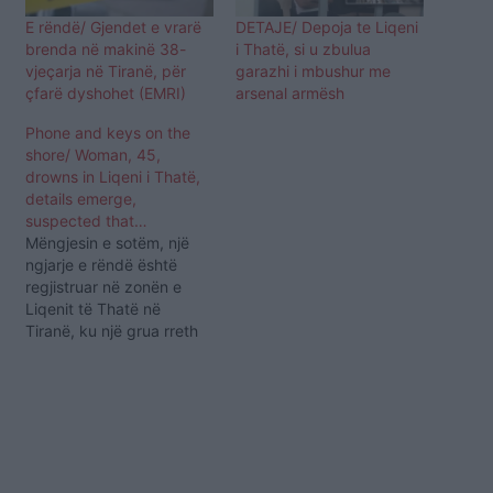
E rëndë/ Gjendet e vrarë
DETAJE/ Depoja te Liqeni
brenda në makinë 38-
i Thatë, si u zbulua
vjeçarja në Tiranë, për
garazhi i mbushur me
çfarë dyshohet (EMRI)
arsenal armësh
Phone and keys on the
shore/ Woman, 45,
drowns in Liqeni i Thatë,
details emerge,
suspected that…
Mëngjesin e sotëm, një
ngjarje e rëndë është
regjistruar në zonën e
Liqenit të Thatë në
Tiranë, ku një grua rreth
45-vjeçe dyshohet se
është mbytur. Sipas
informacioneve të Policisë
së Tiranës, rreth orës
07:10, shërbimet e
Stacionit të Policisë Farkë
janë njoftuar se dyshohej