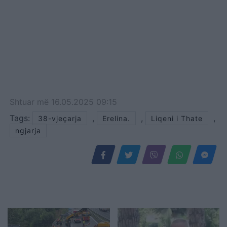
se një shtetase ishte
Shtuar
më
16.05.2025 09:15
Tags:
,
,
,
38-vjeçarja
Erelina.
Liqeni i Thate
ngjarja