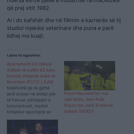
ndërsa është pjesë e industrisë farmaceutike
që prej vitit 1982.
Ai i do kafshët dhe në fillimin e karrierës së tij
studioi mjekësi veterinare dhe puna e parë
lidhej me kuajt.
Lajme të ngjashme:
Apartamenti 24 milionë
dollarë në kullën 62 kate,
brenda shtëpisë unike të
Beckham (FOTO LAJM)
Ndërkohë që të gjithë
Floyd Mayweather nuk
janë izoluar në shtëpi për
njeh limite, blen Rolls
të frenuar përhapjen e
Royce me vlerë 8 milionë
koronavirusit, mediat
dollarë (VIDEO)
britanike raportojnë se
familja Beckham i ka
shtuar koleksionit të
banesave një apartament