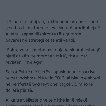
Në mars të këtij viti, ai i tha medias australiane
se mbrojti me forcë që vaksina të prodhohej në
Australi sepse dëshironte të siguronte
pavarësinë strategjike të atij vendi.
“Është vendi im dhe unë doja të sigurohesha që
njerëzit këtu të mbrohen mirë”, tha ai për
revistën “The Age”.
Soriot është një blerës i apasionuar i pasurive
të patundshme. Në vitin 2013, ai bleu një shtëpi
në periferi të Sydneyt dhe pagoi 3.5 milionë
dollarë për të.
Ai ka tre vëllezër dhe të gjithë janë mjekë,