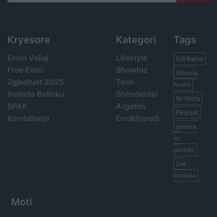
Search
Kryesore
Kategori
Tags
Erion Veliaj
Lifestyle
Edi Rama
Free Esim
Showbiz
Albania
Zgjedhjet 2025
Tech
News
Belinda Balluku
Shëndetësi
Ilir Meta
SPAK
Argetim
Piranjat
Kombëtarja
Enciklopedi
gazeta,
tv,
portale
Sali
Berisha
Moti