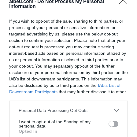
albeu.com -
Do Not Process My Personal
Information
Shtuar
më
14.07.2021 20:39
If you wish to opt-out of the sale, sharing to third parties, or
Tags:
,
,
processing of your personal or sensitive information for
AstraZeneca
covid
Pasuri
targeted advertising by us, please use the below opt-out
section to confirm your selection. Please note that after your
opt-out request is processed you may continue seeing
interest-based ads based on personal information utilized by
us or personal information disclosed to third parties prior to
your opt-out. You may separately opt-out of the further
disclosure of your personal information by third parties on the
IAB’s list of downstream participants. This information may
also be disclosed by us to third parties on the
IAB’s List of
Downstream Participants
that may further disclose it to other
third parties.
Personal Data Processing Opt Outs
Ankaraja u kërkon
Zelensky paralajmëron:
I want to opt-out of the Sharing of my
Moskës dhe Kievit
Rusia mund të presë deri
personal data.
armëpushim në Detin e Zi
në 50 mijë trupa nga
Opted In