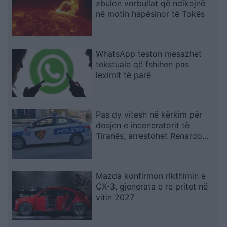
zbulon vorbullat që ndikojnë
në motin hapësinor të Tokës
WhatsApp teston mesazhet
tekstuale që fshihen pas
leximit të parë
Pas dy vitesh në kërkim për
dosjen e inceneratorit të
Tiranës, arrestohet Renardo
Nallbani në Palasë
Mazda konfirmon rikthimin e
CX-3, gjenerata e re pritet në
vitin 2027