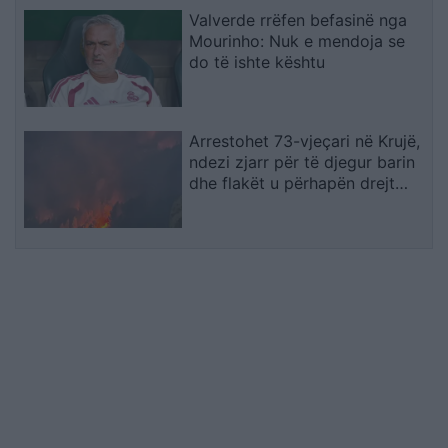
Valverde rrëfen befasinë nga
Mourinho: Nuk e mendoja se
do të ishte kështu
Arrestohet 73-vjeçari në Krujë,
ndezi zjarr për të djegur barin
dhe flakët u përhapën drejt
malit