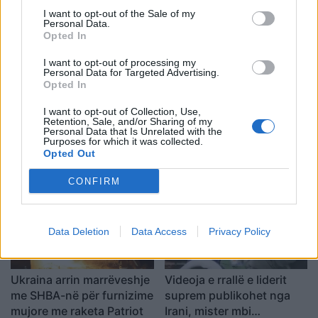
Koreja e Veriut
I want to opt-out of the Sale of my
Personal Data.
Opted In
I want to opt-out of processing my
Personal Data for Targeted Advertising.
Opted In
I want to opt-out of Collection, Use,
Senati konfirmon me
Sulmet ruse godasin
Retention, Sale, and/or Sharing of my
rezultat të ngushtë ish-
zonat pranë Kievit, vriten
Personal Data that Is Unrelated with the
Purposes for which it was collected.
avokatin e Trumpit si
tre persona, përfshirë një
Opted Out
Prokuror të Përgjithshëm
fëmijë
të SHBA-së
CONFIRM
Data Deletion
Data Access
Privacy Policy
Ukraina arrin marrëveshje
Videoja e rrallë e liderit
me SHBA-në për furnizime
suprem publikohet nga
mujore me raketa Patriot
Irani, mister mbi