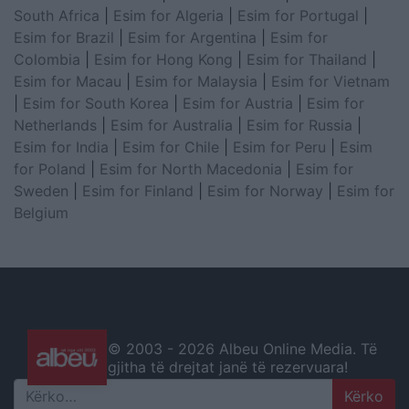
South Africa
|
Esim for Algeria
|
Esim for Portugal
|
Esim for Brazil
|
Esim for Argentina
|
Esim for
Colombia
|
Esim for Hong Kong
|
Esim for Thailand
|
Esim for Macau
|
Esim for Malaysia
|
Esim for Vietnam
|
Esim for South Korea
|
Esim for Austria
|
Esim for
Netherlands
|
Esim for Australia
|
Esim for Russia
|
Esim for India
|
Esim for Chile
|
Esim for Peru
|
Esim
for Poland
|
Esim for North Macedonia
|
Esim for
Sweden
|
Esim for Finland
|
Esim for Norway
|
Esim for
Belgium
© 2003 -
2026 Albeu Online Media. Të
gjitha të drejtat janë të rezervuara!