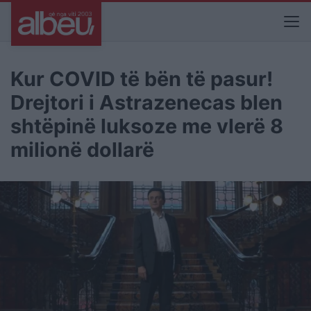
Kur COVID të bën të pasur!
Drejtori i Astrazenecas blen
shtëpinë luksoze me vlerë 8
milionë dollarë