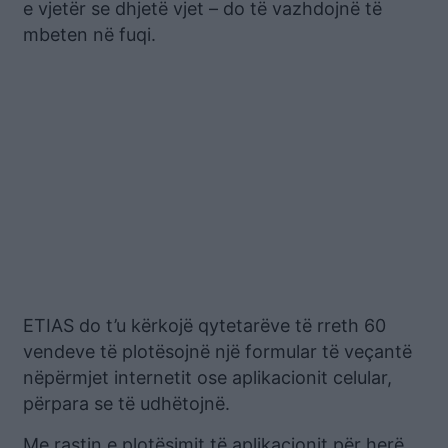
e vjetër se dhjetë vjet – do të vazhdojnë të
mbeten në fuqi.
ETIAS do t’u kërkojë qytetarëve të rreth 60
vendeve të plotësojnë një formular të veçantë
nëpërmjet internetit ose aplikacionit celular,
përpara se të udhëtojnë.
Me rastin e plotësimit të aplikacionit për herë