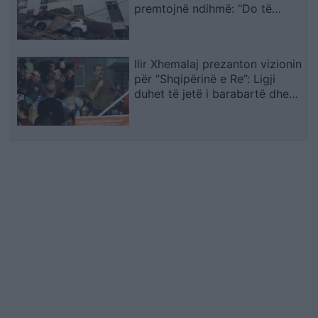
premtojnë ndihmë: “Do të
mobilizohemi sa herë të na
kërkohet
Ilir Xhemalaj prezanton vizionin
për “Shqipërinë e Re”: Ligji
duhet të jetë i barabartë dhe
shteti t’u shërbejë qytetarëve