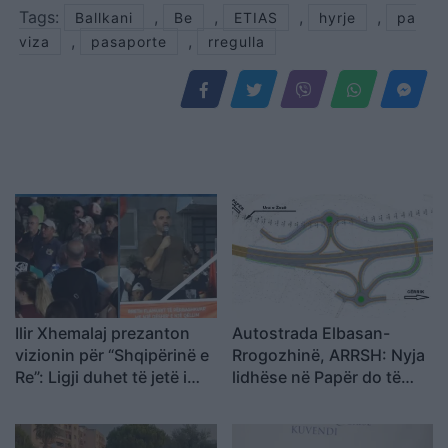
Tags:
,
,
,
,
Ballkani
Be
ETIAS
hyrje
pa
,
,
viza
pasaporte
rregulla
Ilir Xhemalaj prezanton
Autostrada Elbasan-
vizionin për “Shqipërinë e
Rrogozhinë, ARRSH: Nyja
Re”: Ligji duhet të jetë i
lidhëse në Papër do të
barabartë dhe shteti t’u
ndërtohet në një fazë të
shërbejë qytetarëve
dytë