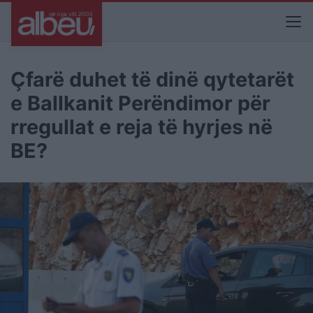
Çfarë duhet të dinë qytetarët
e Ballkanit Perëndimor për
rregullat e reja të hyrjes në
BE?