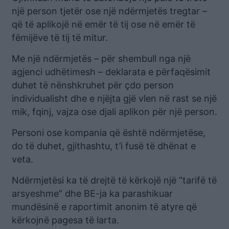
një person tjetër ose një ndërmjetës tregtar –
që të aplikojë në emër të tij ose në emër të
fëmijëve të tij të mitur.
Me një ndërmjetës – për shembull nga një
agjenci udhëtimesh – deklarata e përfaqësimit
duhet të nënshkruhet për çdo person
individualisht dhe e njëjta gjë vlen në rast se një
mik, fqinj, vajza ose djali aplikon për një person.
Personi ose kompania që është ndërmjetëse,
do të duhet, gjithashtu, t’i fusë të dhënat e
veta.
Ndërmjetësi ka të drejtë të kërkojë një “tarifë të
arsyeshme” dhe BE-ja ka parashikuar
mundësinë e raportimit anonim të atyre që
kërkojnë pagesa të larta.