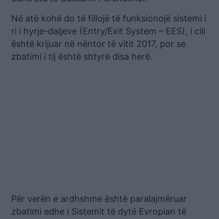
Në atë kohë do të fillojë të funksionojë sistemi i
ri i hyrje-daljeve (Entry/Exit System – EES), i cili
është krijuar në nëntor të vitit 2017, por se
zbatimi i tij është shtyrë disa herë.
Për verën e ardhshme është paralajmëruar
zbatimi edhe i Sistemit të dytë Evropian të