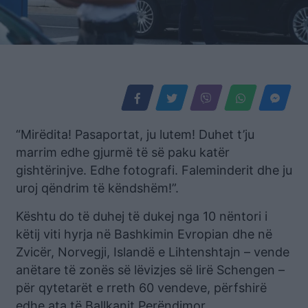
“Mirëdita! Pasaportat, ju lutem! Duhet t’ju
marrim edhe gjurmë të së paku katër
gishtërinjve. Edhe fotografi. Faleminderit dhe ju
uroj qëndrim të këndshëm!”.
Kështu do të duhej të dukej nga 10 nëntori i
këtij viti hyrja në Bashkimin Evropian dhe në
Zvicër, Norvegji, Islandë e Lihtenshtajn – vende
anëtare të zonës së lëvizjes së lirë Schengen –
për qytetarët e rreth 60 vendeve, përfshirë
edhe ata të Ballkanit Perëndimor.