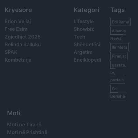
Kryesore
Kategori
Tags
Erion Veliaj
Lifestyle
Edi Rama
Free Esim
Showbiz
Albania
Zgjedhjet 2025
Tech
News
Belinda Balluku
Shëndetësi
Ilir Meta
SPAK
Argetim
Piranjat
Kombëtarja
Enciklopedi
gazeta,
tv,
portale
Sali
Berisha
Moti
Moti në Tiranë
Moti në Prishtinë