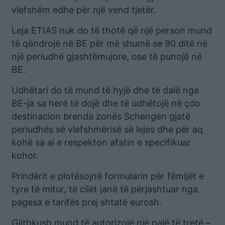
vlefshëm edhe për një vend tjetër.
Leja ETIAS nuk do të thotë që një person mund
të qëndrojë në BE për më shumë se 90 ditë në
një periudhë gjashtëmujore, ose të punojë në
BE.
Udhëtari do të mund të hyjë dhe të dalë nga
BE-ja sa herë të dojë dhe të udhëtojë në çdo
destinacion brenda zonës Schengen gjatë
periudhës së vlefshmërisë së lejes dhe për aq
kohë sa ai e respekton afatin e specifikuar
kohor.
Prindërit e plotësojnë formularin për fëmijët e
tyre të mitur, të cilët janë të përjashtuar nga
pagesa e tarifës prej shtatë eurosh.
Gjithkush mund të autorizojë një palë të tretë –