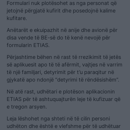
Formulari nuk plotësohet as nga personat që
jetojnë përgjatë kufirit dhe posedojnë kalime
kufitare.
Anëtarët e ekuipazhit në anije dhe avionë për
disa vende të BE-së do të kenë nevojë për
formularin ETIAS.
Përjashtime bëhen në rast të rrezikimit të jetës
së aplikuesit apo të të afërmit, vajtjes në varrim
të një familjari, detyrimit për t’u paraqitur në
gjykatë apo ndonjë “detyrimi të rëndësishëm”.
Në atë rast, udhëtari e plotëson aplikacionin
ETIAS për të ashtuquajturën leje të kufizuar që
e tregon arsyen.
Leja lëshohet nga shteti në të cilin personi
udhëton dhe është e vlefshme për të udhëtuar