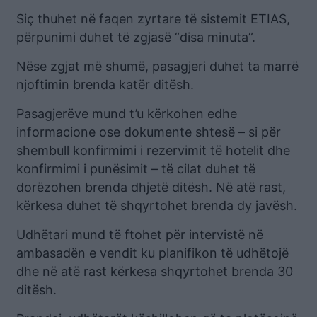
Siç thuhet në faqen zyrtare të sistemit ETIAS,
përpunimi duhet të zgjasë “disa minuta”.
Nëse zgjat më shumë, pasagjeri duhet ta marrë
njoftimin brenda katër ditësh.
Pasagjerëve mund t’u kërkohen edhe
informacione ose dokumente shtesë – si për
shembull konfirmimi i rezervimit të hotelit dhe
konfirmimi i punësimit – të cilat duhet të
dorëzohen brenda dhjetë ditësh. Në atë rast,
kërkesa duhet të shqyrtohet brenda dy javësh.
Udhëtari mund të ftohet për intervistë në
ambasadën e vendit ku planifikon të udhëtojë
dhe në atë rast kërkesa shqyrtohet brenda 30
ditësh.