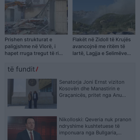
Prishen strukturat e
Flakët në Zidoll të Krujës
paligjshme në Vlorë, i
avancojnë me ritëm të
hapet rruga tregut të ri
lartë, Lagjja e Selimëve
pranë ish-Gjykatës së
nën kërcënim
Vjetër
të fundit
Senatorja Joni Ernst viziton
Kosovën dhe Manastirin e
Graçanicës, pritet nga Anu
Prattipati
Nikolloski: Qeveria nuk pranon
ndryshime kushtetuese të
imponuara nga Bullgaria,
bllokada e Sofjes është politike