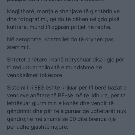
Megjithatë, marrja e shenjave të gishtërinjve
dhe fotografimi, që do të bëhen në çdo pikë
kufitare, mund t’i zgjasin pritjet në radhë.
Në aeroporte, kontrollet do të kryhen pas
aterrimit.
Shtetet anëtare i kanë ndryshuar disa ligje për
t’i reduktuar tollovitë e mundshme në
vendkalimet tokësore.
Sistemi i ri EES është krijuar për t’i bërë bazat e
vendeve anëtare të BE-së më të lidhura, për ta
lehtësuar gjurmimin e kohës dhe vendit të
qëndrimit dhe për të siguruar që udhëtarët nuk
qëndrojnë më shumë se 90 ditë brenda një
periudhe gjashtëmujore.