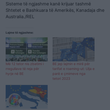
Sisteme të ngjashme kanë krijuar tashmë
Shtetet e Bashkuara të Amerikës, Kanadaja dhe
Australia./REL
Lajme të ngjashme:
Më 12 tetor nis zbatimi i
BE jep lajmin e mirë për
rregullave të reja për
tarifat e roaming-ut: Ulja e
hyrje në BE
parë e çmimeve nga
tetori 2023