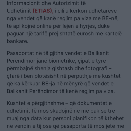
Informacionit dhe Autorizimit të
Udhëtimit
(ETIAS),
i cili u kërkon udhëtarëve
nga vendet që kanë regjim pa viza me BE-në,
të aplikojnë online për lejen e hyrjes, duke
paguar një tarifë prej shtatë eurosh me kartelë
bankare.
Pasaportat në të gjitha vendet e Ballkanit
Perëndimor janë biometrike, çipat e tyre
përmbajnë shenja gishtash dhe fotografi –
çfarë i bën plotësisht në përputhje me kushtet
që ka kërkuar BE-ja në mënyrë që vendet e
Ballkanit Perëndimor të kenë regjim pa viza.
Kushtet e përgjithshme – që dokumentet e
udhëtimit të mos skadojnë në më pak se tre
muaj nga data kur personi planifikon të kthehet
në vendin e tij ose që pasaporta të mos jetë më