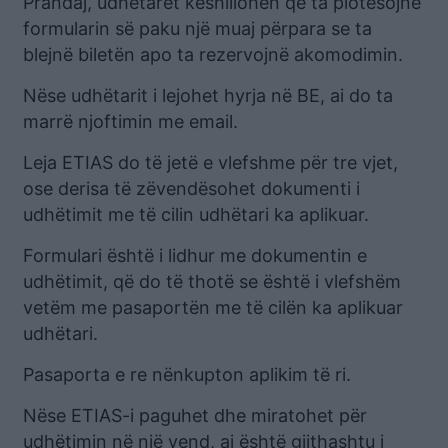
Prandaj, udhëtarët këshillohen që ta plotësojnë
formularin së paku një muaj përpara se ta
blejnë biletën apo ta rezervojnë akomodimin.
Nëse udhëtarit i lejohet hyrja në BE, ai do ta
marrë njoftimin me email.
Leja ETIAS do të jetë e vlefshme për tre vjet,
ose derisa të zëvendësohet dokumenti i
udhëtimit me të cilin udhëtari ka aplikuar.
Formulari është i lidhur me dokumentin e
udhëtimit, që do të thotë se është i vlefshëm
vetëm me pasaportën me të cilën ka aplikuar
udhëtari.
Pasaporta e re nënkupton aplikim të ri.
Nëse ETIAS-i paguhet dhe miratohet për
udhëtimin në një vend, ai është gjithashtu i