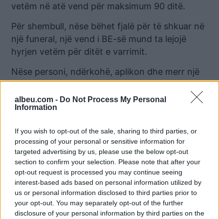
vetëm në atë vend për maksimum 90 ditë.
Për shembull, nëse bëhet fjalë për të shkuar në
një funeral, një vend i BE-së mund ta lejojë
hyrjen vetëm për ditët e varrimit.
Nëse personi, ndërkohë, aplikon dhe merr një
ETIAS të dytë për udhëtim në të gjitha vendet e
Schengenit, leja e kufizuar automatikisht bëhet
albeu.com -
Do Not Process My Personal
Information
e pavlefshme.
Personave pa autorizimin ETIAS do t’u
If you wish to opt-out of the sale, sharing to third parties, or
refuzohet hyrja në kufi.
processing of your personal or sensitive information for
targeted advertising by us, please use the below opt-out
Edhe marrja e kësaj certifikate nuk nënkupton
section to confirm your selection. Please note that after your
opt-out request is processed you may continue seeing
që udhëtarit do t’i lejohet automatikisht hyrja
interest-based ads based on personal information utilized by
në vendin e BE-së.
us or personal information disclosed to third parties prior to
your opt-out. You may separately opt-out of the further
Të gjithë udhëtarët do të kontrollohen dhe një
disclosure of your personal information by third parties on the