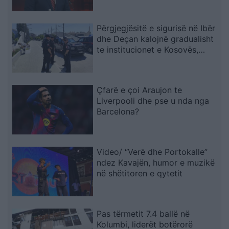
Përgjegjësitë e sigurisë në Ibër
dhe Deçan kalojnë gradualisht
te institucionet e Kosovës,
Halilaj: Mesazh i qartë për
Beogradin
Çfarë e çoi Araujon te
Liverpooli dhe pse u nda nga
Barcelona?
Video/ “Verë dhe Portokalle”
ndez Kavajën, humor e muzikë
në shëtitoren e qytetit
Pas tërmetit 7.4 ballë në
Kolumbi, liderët botërorë