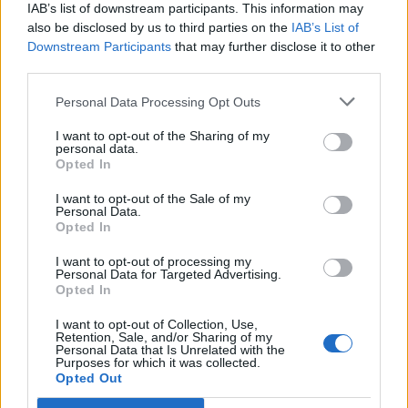
oficer kufitar mund t’ia refuzojë hyrjen një
IAB’s list of downstream participants. This information may
personi që nuk i plotëson kërkesat.
also be disclosed by us to third parties on the
IAB’s List of
Downstream Participants
that may further disclose it to other
Disa nga kushtet për hyrje janë: dokument i
third parties.
vlefshëm i udhëtimit për së paku tre muaj nga
Personal Data Processing Opt Outs
data e kthimit të planifikuar; pasaporta të mos
jetë më e vjetër se dhjetë vjet; qëndrimi të jetë i
I want to opt-out of the Sharing of my
personal data.
justifikuar dhe personi të ketë para të
Opted In
mjaftueshme deri në kthimin e planifikuar.
I want to opt-out of the Sale of my
Personal Data.
Shuma e zakonshme është rreth 100 euro në
Opted In
ditë dhe varet nga shteti anëtar i BE-së.
I want to opt-out of processing my
Personal Data for Targeted Advertising.
Disa nga arsyet e refuzimit të hyrjes lidhen me
Opted In
kërcënimet për sigurinë ose shëndetin.
I want to opt-out of Collection, Use,
Retention, Sale, and/or Sharing of my
Nëse kërkesa për ETIAS refuzohet, revokohet
Personal Data that Is Unrelated with the
Purposes for which it was collected.
ose anulohet, personi do ta marrë një email që i
Opted Out
tregon arsyet e refuzimit dhe emrin e