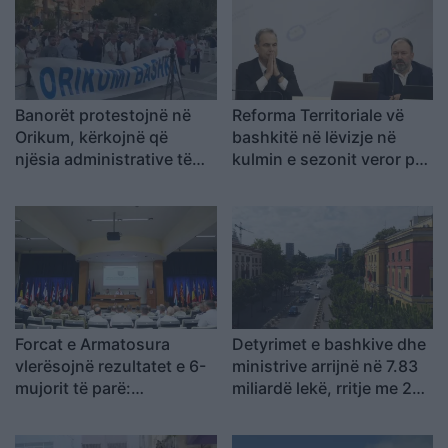
Banorët protestojnë në
Reforma Territoriale vë
Orikum, kërkojnë që
bashkitë në lëvizje në
njësia administrative të
kulmin e sezonit veror për
bëhet sërish bashki
përmbushjen e kërkesave
Forcat e Armatosura
Detyrimet e bashkive dhe
vlerësojnë rezultatet e 6-
ministrive arrijnë në 7.83
mujorit të parë:
miliardë lekë, rritje me 2
Përmirësime në rekrutim,
miliardë lekë nga fundi i
stërvitje dhe modernizim
2025-ës