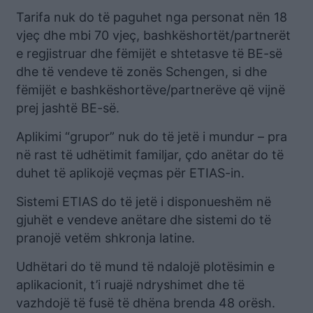
Tarifa nuk do të paguhet nga personat nën 18
vjeç dhe mbi 70 vjeç, bashkëshortët/partnerët
e regjistruar dhe fëmijët e shtetasve të BE-së
dhe të vendeve të zonës Schengen, si dhe
fëmijët e bashkëshortëve/partnerëve që vijnë
prej jashtë BE-së.
Aplikimi “grupor” nuk do të jetë i mundur – pra
në rast të udhëtimit familjar, çdo anëtar do të
duhet të aplikojë veçmas për ETIAS-in.
Sistemi ETIAS do të jetë i disponueshëm në
gjuhët e vendeve anëtare dhe sistemi do të
pranojë vetëm shkronja latine.
Udhëtari do të mund të ndalojë plotësimin e
aplikacionit, t’i ruajë ndryshimet dhe të
vazhdojë të fusë të dhëna brenda 48 orësh.