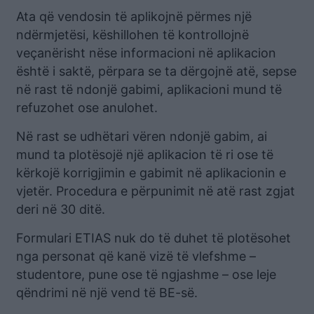
Ata që vendosin të aplikojnë përmes një
ndërmjetësi, këshillohen të kontrollojnë
veçanërisht nëse informacioni në aplikacion
është i saktë, përpara se ta dërgojnë atë, sepse
në rast të ndonjë gabimi, aplikacioni mund të
refuzohet ose anulohet.
Në rast se udhëtari vëren ndonjë gabim, ai
mund ta plotësojë një aplikacion të ri ose të
kërkojë korrigjimin e gabimit në aplikacionin e
vjetër. Procedura e përpunimit në atë rast zgjat
deri në 30 ditë.
Formulari ETIAS nuk do të duhet të plotësohet
nga personat që kanë vizë të vlefshme –
studentore, pune ose të ngjashme – ose leje
qëndrimi në një vend të BE-së.