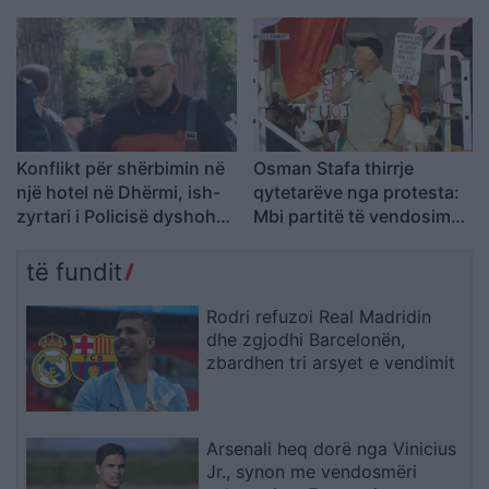
kurim jashtë vendit
Konflikt për shërbimin në
Osman Stafa thirrje
një hotel në Dhërmi, ish-
qytetarëve nga protesta:
zyrtari i Policisë dyshohet
Mbi partitë të vendosim
se kërcënoi kamerierin
Shqipërinë, ka ardhur
dhe administratorin
koha e brezit të ri
të fundit
Rodri refuzoi Real Madridin
dhe zgjodhi Barcelonën,
zbardhen tri arsyet e vendimit
Arsenali heq dorë nga Vinicius
Jr., synon me vendosmëri