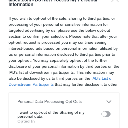
Information
Shtuar
më
8.10.2021 19:25
If you wish to opt-out of the sale, sharing to third parties, or
Tags:
,
protesta
Sali Berisha
processing of your personal or sensitive information for
targeted advertising by us, please use the below opt-out
section to confirm your selection. Please note that after your
opt-out request is processed you may continue seeing
interest-based ads based on personal information utilized by
us or personal information disclosed to third parties prior to
your opt-out. You may separately opt-out of the further
disclosure of your personal information by third parties on the
IAB’s list of downstream participants. This information may
also be disclosed by us to third parties on the
IAB’s List of
Downstream Participants
that may further disclose it to other
third parties.
Personal Data Processing Opt Outs
Hyri me Jet Ski në
Tragjedi në Rrugën e
hapësirën e pushuesve në
Kombit, aksidentohet de
I want to opt-out of the Sharing of my
Zvërnec, gjobitet me 300
vdes 38-vjeçari nga
personal data.
Opted In
mijë lekë drejtuesi
Kosova