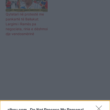
Qytetari në protestë me
pankartë të Ballukut:
Largimi i Ramës pa
negociata, rinia e dëshmoi
dje vendosmërinë
albeu.com -
Do Not Process My Personal