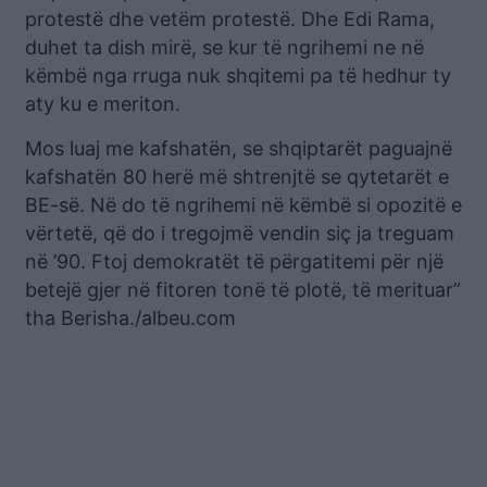
protestë dhe vetëm protestë. Dhe Edi Rama,
duhet ta dish mirë, se kur të ngrihemi ne në
këmbë nga rruga nuk shqitemi pa të hedhur ty
aty ku e meriton.
Mos luaj me kafshatën, se shqiptarët paguajnë
kafshatën 80 herë më shtrenjtë se qytetarët e
BE-së. Në do të ngrihemi në këmbë si opozitë e
vërtetë, që do i tregojmë vendin siç ja treguam
në ’90. Ftoj demokratët të përgatitemi për një
betejë gjer në fitoren tonë të plotë, të merituar”
tha Berisha./albeu.com