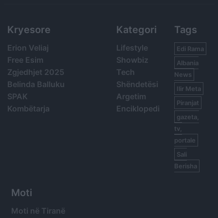
Kryesore
Kategori
Tags
Erion Veliaj
Lifestyle
Edi Rama
Free Esim
Showbiz
Albania
Zgjedhjet 2025
Tech
News
Belinda Balluku
Shëndetësi
Ilir Meta
SPAK
Argetim
Piranjat
Kombëtarja
Enciklopedi
gazeta,
tv,
portale
Sali
Berisha
Moti
Moti në Tiranë