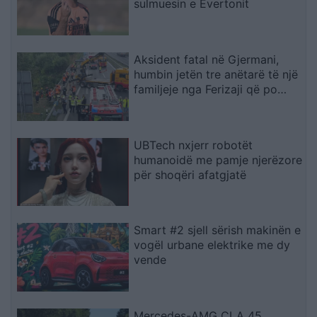
sulmuesin e Evertonit
Aksident fatal në Gjermani,
humbin jetën tre anëtarë të një
familjeje nga Ferizaji që po
ktheheshin nga Kosova
UBTech nxjerr robotët
humanoidë me pamje njerëzore
për shoqëri afatgjatë
Smart #2 sjell sërish makinën e
vogël urbane elektrike me dy
vende
Mercedes-AMG CLA 45