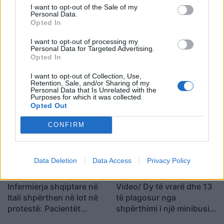
I want to opt-out of the Sale of my
Personal Data.
Opted In
I want to opt-out of processing my
Personal Data for Targeted Advertising.
Opted In
“Po ngrihet një ministri
Video/ Shpërthimi në një
I want to opt-out of Collection, Use,
paralele e Shëndetësisë”/
minibus në periferi të
Retention, Sale, and/or Sharing of my
Personal Data that Is Unrelated with the
Këlliçi: Projektligji i
Damaskut lë 2 të vdekur
Purposes for which it was collected.
shtatorit i hap rrugë
dhe 13 të plagosur
Opted Out
monopolit, SPAK të
CONFIRM
ndërhyjë
Data Deletion
Data Access
Privacy Policy
Infermierja shqiptare në
Video/ Dy të vrarë dhe 13
Itali shpërthen në lot në
të plagosur nga
protestë: Pacientët
shpërthimi i një minibusi
detyrohen të kërkojnë
pranë Damaskut