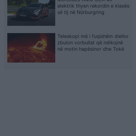
elektrik thyen rekordin e klasës
së tij në Nürburgring
Teleskopi më i fuqishëm diellor
zbulon vorbullat që ndikojnë
në motin hapësinor dhe Tokë