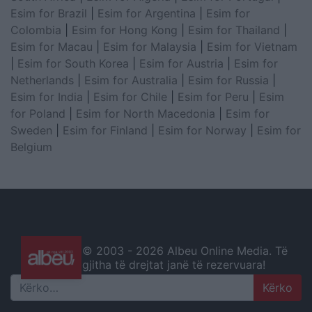
Esim for Brazil
|
Esim for Argentina
|
Esim for
Colombia
|
Esim for Hong Kong
|
Esim for Thailand
|
Esim for Macau
|
Esim for Malaysia
|
Esim for Vietnam
|
Esim for South Korea
|
Esim for Austria
|
Esim for
Netherlands
|
Esim for Australia
|
Esim for Russia
|
Esim for India
|
Esim for Chile
|
Esim for Peru
|
Esim
for Poland
|
Esim for North Macedonia
|
Esim for
Sweden
|
Esim for Finland
|
Esim for Norway
|
Esim for
Belgium
© 2003 -
2026 Albeu Online Media. Të
gjitha të drejtat janë të rezervuara!
Search