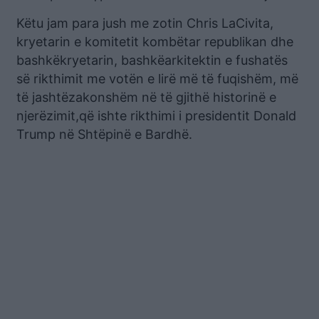
Këtu jam para jush me zotin Chris LaCivita,
kryetarin e komitetit kombëtar republikan dhe
bashkëkryetarin, bashkëarkitektin e fushatës
së rikthimit me votën e lirë më të fuqishëm, më
të jashtëzakonshëm në të gjithë historinë e
njerëzimit,që ishte rikthimi i presidentit Donald
Trump në Shtëpinë e Bardhë.