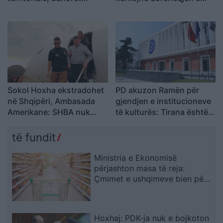
refuzojnë bashkimin me
Ramës, nis grumbullimi në
Tepelenën
sheshin “Skënderbej”:
Fuqia qëndron te
bashkimi
Sokol Hoxha ekstradohet
PD akuzon Ramën për
në Shqipëri, Ambasada
gjendjen e institucioneve
Amerikane: SHBA nuk
të kulturës: Tirana është
është strehë për
pa Muze, Galeri, Teatër
kriminelët që abuzojnë me
dhe Cirk Kombëtar
të fundit
sistemin e emigracionit
Ministria e Ekonomisë
përjashton masa të reja:
Çmimet e ushqimeve bien për
të dytin muaj radhazi
Hoxhaj: PDK-ja nuk e bojkoton