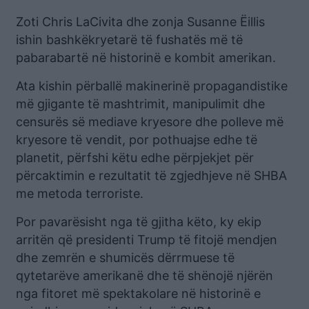
Zoti Chris LaCivita dhe zonja Susanne Ëillis
ishin bashkëkryetarë të fushatës më të
pabarabartë në historinë e kombit amerikan.
Ata kishin përballë makinerinë propagandistike
më gjigante të mashtrimit, manipulimit dhe
censurës së mediave kryesore dhe polleve më
kryesore të vendit, por pothuajse edhe të
planetit, përfshi këtu edhe përpjekjet për
përcaktimin e rezultatit të zgjedhjeve në SHBA
me metoda terroriste.
Por pavarësisht nga të gjitha këto, ky ekip
arritën që presidenti Trump të fitojë mendjen
dhe zemrën e shumicës dërrmuese të
qytetarëve amerikanë dhe të shënojë njërën
nga fitoret më spektakolare në historinë e