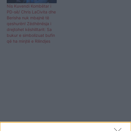
Nis Kuvendi Kombëtar i
PD-së/ Chris LaCivita dhe
Berisha nuk mbajnë të
qeshurën! Zëdhënësja i
drejtohet këshilltarit: Sa
bukur e simbolizuat bufin
që ha minjtë e Rilindjes