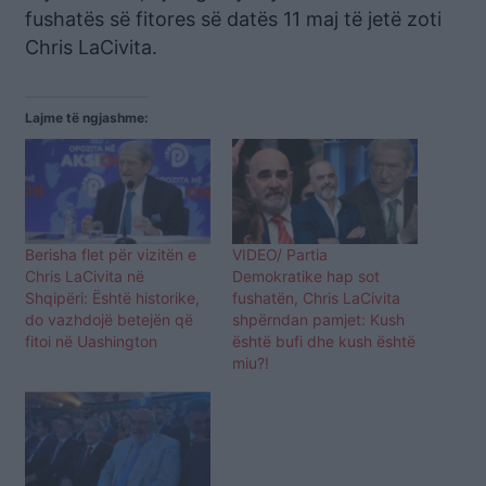
fushatës së fitores së datës 11 maj të jetë zoti
Chris LaCivita.
Lajme të ngjashme:
Berisha flet për vizitën e
VIDEO/ Partia
Chris LaCivita në
Demokratike hap sot
Shqipëri: Është historike,
fushatën, Chris LaCivita
do vazhdojë betejën që
shpërndan pamjet: Kush
fitoi në Uashington
është bufi dhe kush është
miu?!