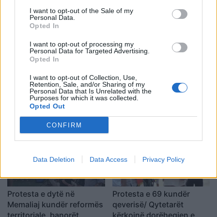
vuajë 14 vite burg për
udhëtojnë drejt bregdetit
I want to opt-out of the Sale of my
laboratorin e Frakullës
shqiptar
Personal Data.
Opted In
I want to opt-out of processing my
Personal Data for Targeted Advertising.
Opted In
I want to opt-out of Collection, Use,
Përfundon protesta e 69-
Zjarret në vend, Ministria
Retention, Sale, and/or Sharing of my
Personal Data that Is Unrelated with the
të kundër kryeministrit,
e Mbrojtjes: Nëntë vatra
Purposes for which it was collected.
thirrje për burgosjen e
nën monitorim, zonat e
Opted Out
Ramës dhe Berishës:
banuara jashtë rrezikut
“Nesër do të jemi më
CONFIRM
shumë, nuk ndalemi”
Data Deletion
Data Access
Privacy Policy
Protesta e dytë në
Protesta e 69 kundër
Memaliaj kundër reformës
qeverisë/ Qytetarët
territoriale, banorët
kërkojnë dorëheqjen e