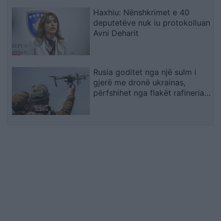
Haxhiu: Nënshkrimet e 40
deputetëve nuk iu protokolluan
Avni Deharit
Rusia goditet nga një sulm i
gjerë me dronë ukrainas,
përfshihet nga flakët rafineria
dhe plagosen 5 persona