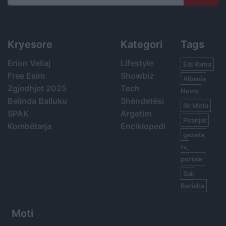
Search
Kryesore
Kategori
Tags
Erion Veliaj
Lifestyle
Edi Rama
Free Esim
Showbiz
Albania
Zgjedhjet 2025
Tech
News
Belinda Balluku
Shëndetësi
Ilir Meta
SPAK
Argetim
Piranjat
Kombëtarja
Enciklopedi
gazeta,
tv,
portale
Sali
Berisha
Moti