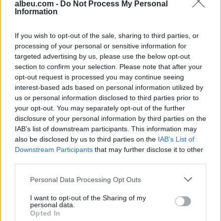
albeu.com -
Do Not Process My Personal
Information
Shtuar
më
10.02.2025 11:32
Tags:
,
,
,
If you wish to opt-out of the sale, sharing to third parties, or
Berisha
Chris LaCivita
drejtuesi
processing of your personal or sensitive information for
,
fushatës
Trump
targeted advertising by us, please use the below opt-out
section to confirm your selection. Please note that after your
opt-out request is processed you may continue seeing
interest-based ads based on personal information utilized by
us or personal information disclosed to third parties prior to
your opt-out. You may separately opt-out of the further
disclosure of your personal information by third parties on the
IAB’s list of downstream participants. This information may
also be disclosed by us to third parties on the
IAB’s List of
Downstream Participants
that may further disclose it to other
third parties.
Personal Data Processing Opt Outs
GJKKO lë në qeli Samir
Morina përballet me fluks
I want to opt-out of the Sharing of my
Rosales Rodriguez,
të madh automjetesh,
personal data.
“Kimisti” kolumbian do të
qytetarët nga Kosova
Opted In