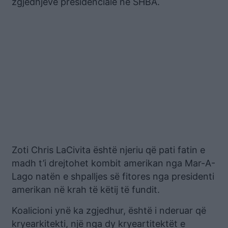
zgjedhjeve presidenciale në SHBA.
Zoti Chris LaCivita është njeriu që pati fatin e
madh t’i drejtohet kombit amerikan nga Mar-A-
Lago natën e shpalljes së fitores nga presidenti
amerikan në krah të këtij të fundit.
Koalicioni ynë ka zgjedhur, është i nderuar që
kryearkitekti, një nga dy kryeartitektët e