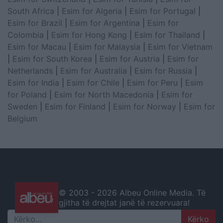
South Africa
|
Esim for Algeria
|
Esim for Portugal
|
Esim for Brazil
|
Esim for Argentina
|
Esim for
Colombia
|
Esim for Hong Kong
|
Esim for Thailand
|
Esim for Macau
|
Esim for Malaysia
|
Esim for Vietnam
|
Esim for South Korea
|
Esim for Austria
|
Esim for
Netherlands
|
Esim for Australia
|
Esim for Russia
|
Esim for India
|
Esim for Chile
|
Esim for Peru
|
Esim
for Poland
|
Esim for North Macedonia
|
Esim for
Sweden
|
Esim for Finland
|
Esim for Norway
|
Esim for
Belgium
© 2003 -
2026 Albeu Online Media. Të
gjitha të drejtat janë të rezervuara!