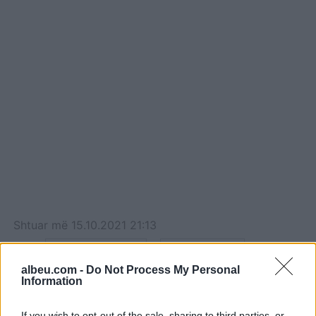
Shtuar
më
15.10.2021 21:13
Tags:
,
,
foltorja e korces
Lulzim Basha
,
,
perjashtimi i berishes
Sali Berisha
sorina
albeu.com -
Do Not Process My Personal
Information
koti
If you wish to opt-out of the sale, sharing to third parties, or