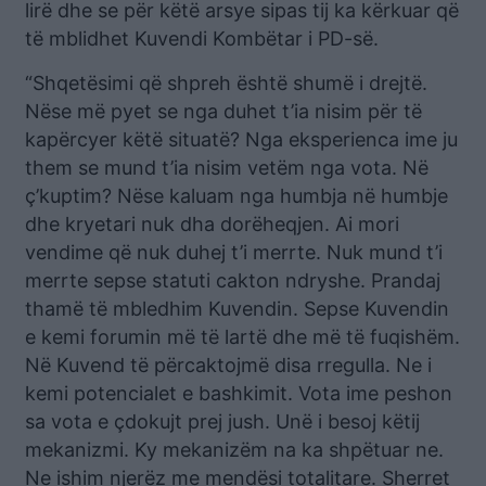
lirë dhe se për këtë arsye sipas tij ka kërkuar që
të mblidhet Kuvendi Kombëtar i PD-së.
“Shqetësimi që shpreh është shumë i drejtë.
Nëse më pyet se nga duhet t’ia nisim për të
kapërcyer këtë situatë? Nga eksperienca ime ju
them se mund t’ia nisim vetëm nga vota. Në
ç’kuptim? Nëse kaluam nga humbja në humbje
dhe kryetari nuk dha dorëheqjen. Ai mori
vendime që nuk duhej t’i merrte. Nuk mund t’i
merrte sepse statuti cakton ndryshe. Prandaj
thamë të mbledhim Kuvendin. Sepse Kuvendin
e kemi forumin më të lartë dhe më të fuqishëm.
Në Kuvend të përcaktojmë disa rregulla. Ne i
kemi potencialet e bashkimit. Vota ime peshon
sa vota e çdokujt prej jush. Unë i besoj këtij
mekanizmi. Ky mekanizëm na ka shpëtuar ne.
Ne ishim njerëz me mendësi totalitare. Sherret