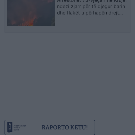
Arrestohet 73-vjeçari në Krujë,
ndezi zjarr për të djegur barin
dhe flakët u përhapën drejt
malit