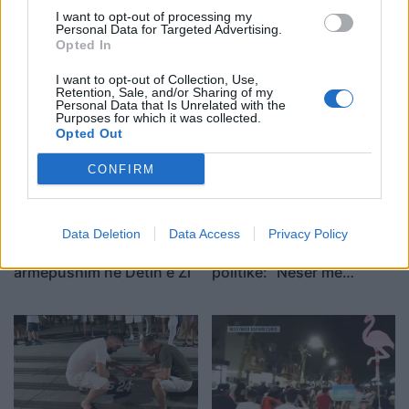
I want to opt-out of processing my
Zjarri në Krujë përhapet
Arrestohet pranë banesës
Personal Data for Targeted Advertising.
më tej, evakuohen
i dyshuari për vrasjen e
Opted In
banorët e Barabit–Lluban,
20-vjeçarit në Korçë
I want to opt-out of Collection, Use,
raportohen shpërthime
Retention, Sale, and/or Sharing of my
armatimesh
Personal Data that Is Unrelated with the
Purposes for which it was collected.
Opted Out
CONFIRM
Ankaraja u kërkon
Përfundon pas 4 orësh
Data Deletion
Data Access
Privacy Policy
Moskës dhe Kievit
protesta kundër klasës
armëpushim në Detin e Zi
politike: “Nesër më
shumë!”