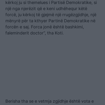
kërkoj ju si themelues i Partisë Demokratike, si
një nga njerëzit që e keni udhëhequr këtë
forcë, ju kërkoj të gjejmë një rrugëzgjidhje, një
mënyrë për ta kthyer Partinë Demokratike në
forcën e saj. Forca jonë është bashkimi,
faleminderit doctor”, tha Koti.
Berisha tha se e vetmja zgjidhje është vota e