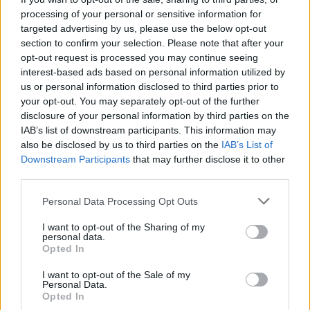
processing of your personal or sensitive information for
targeted advertising by us, please use the below opt-out
section to confirm your selection. Please note that after your
opt-out request is processed you may continue seeing
interest-based ads based on personal information utilized by
us or personal information disclosed to third parties prior to
your opt-out. You may separately opt-out of the further
disclosure of your personal information by third parties on the
IAB’s list of downstream participants. This information may
also be disclosed by us to third parties on the
IAB’s List of
Downstream Participants
that may further disclose it to other
Pas dy vitesh në kërkim
Arrestohet 73-vjeçari në
third parties.
për dosjen e inceneratorit
Krujë, ndezi zjarr për të
të Tiranës, arrestohet
djegur barin dhe flakët u
Personal Data Processing Opt Outs
Renardo Nallbani në
përhapën drejt malit
I want to opt-out of the Sharing of my
Palasë
personal data.
Opted In
I want to opt-out of the Sale of my
Personal Data.
Opted In