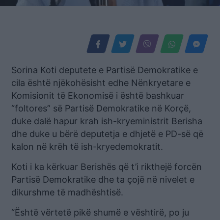
Sorina Koti deputete e Partisë Demokratike e
cila është njëkohësisht edhe Nënkryetare e
Komisionit të Ekonomisë i është bashkuar
“foltores” së Partisë Demokratike në Korçë,
duke dalë hapur krah ish-kryeministrit Berisha
dhe duke u bërë deputetja e dhjetë e PD-së që
kalon në krëh të ish-kryedemokratit.
Koti i ka kërkuar Berishës që t’i rikthejë forcën
Partisë Demokratike dhe ta çojë në nivelet e
dikurshme të madhështisë.
“Është vërtetë pikë shumë e vështirë, po ju