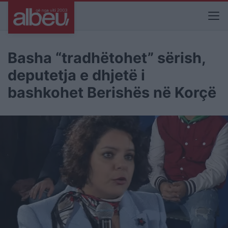
Basha “tradhëtohet” sërish,
deputetja e dhjetë i
bashkohet Berishës në Korçë