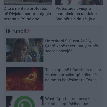
Dita e nëntë e protestës
Protestuesit vijojnë
në Divjakë, banorët djegin
marshimin pa u ndalur:
teserat e PS-së dhe
Shqipëria e rinisë, jo e
kundërshtojnë bashkimin
partisë!
me Lushnjën
të fundit
Horoskopi 9 Gusht 2026/
Çfarë kanë rezervuar yjet për
secilën shenjë?
Teleskopi më i fuqishëm diellor
zbulon vorbullat që ndikojnë
në motin hapësinor të Tokës
WhatsApp teston mesazhet
tekstuale që fshihen pas