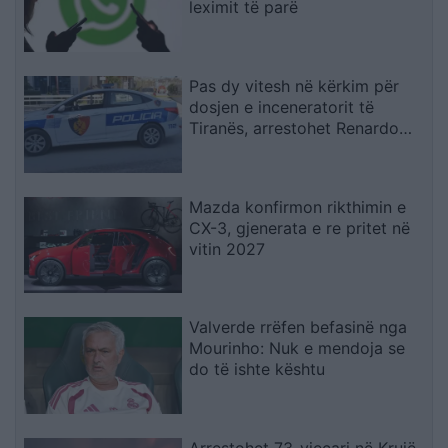
leximit të parë
Pas dy vitesh në kërkim për
dosjen e inceneratorit të
Tiranës, arrestohet Renardo
Nallbani në Palasë
Mazda konfirmon rikthimin e
CX-3, gjenerata e re pritet në
vitin 2027
Valverde rrëfen befasinë nga
Mourinho: Nuk e mendoja se
do të ishte kështu