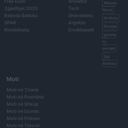
Free Esim
Showbiz
Albania
Zgjedhjet 2025
Tech
News
Belinda Balluku
Shëndetësi
Ilir Meta
SPAK
Argetim
Piranjat
Kombëtarja
Enciklopedi
gazeta,
tv,
portale
Sali
Berisha
Moti
Moti në Tiranë
Moti në Prishtinë
Moti në Shkup
Moti në Durrës
Moti në Prizren
Moti në Tetovë