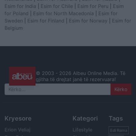
Esim for India
|
Esim for Chile
|
Esim for Peru
|
Esim
for Poland
|
Esim for North Macedonia
|
Esim for
Sweden
|
Esim for Finland
|
Esim for Norway
|
Esim for
Belgium
© 2003 -
2026 Albeu Online Media. Të
gjitha të drejtat janë të rezervuara!
Search
Kryesore
Kategori
Tags
Erion Veliaj
Lifestyle
Edi Rama