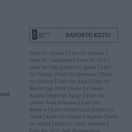
Esim for Global
|
Esim for Europe
|
Esim for Caribbean
|
Esim for USA
|
Esim for Italy
|
Esim for Spain
|
Esim
for Turkey
|
Esim for Germany
|
Esim
for Greece
|
Esim for Asia
|
Esim for
World Cup 2026
|
Esim for Saudi
onez.
Arabia
|
Esim for Egypt
|
Esim for
United Arab Emirates
|
Esim for
Balkans
|
Esim for Morocco
|
Esim for
China
|
Esim for United Kingdom
|
Esim
for Africa
|
Esim for Latin America
|
Esim for GCC Gulf Cooperation