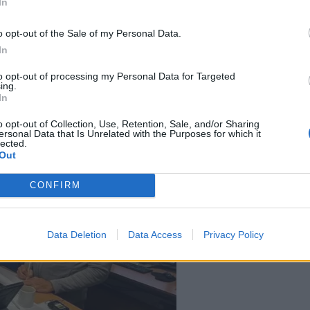
In
asë ngushëllimi për të dashurit që kanë pritur për një
o opt-out of the Sale of my Personal Data.
In
 u rrëzua me shpejtësi.
to opt-out of processing my Personal Data for Targeted
apiteni Turner tha se pasi u godit, Montevideo Maru ki
ing.
In
utave dhe u zhduk nën valë në 11 minuta. Vetëm tre v
japoneze u nisën për në Filipine.
o opt-out of Collection, Use, Retention, Sale, and/or Sharing
ersonal Data that Is Unrelated with the Purposes for which it
lected.
Out
CONFIRM
Data Deletion
Data Access
Privacy Policy