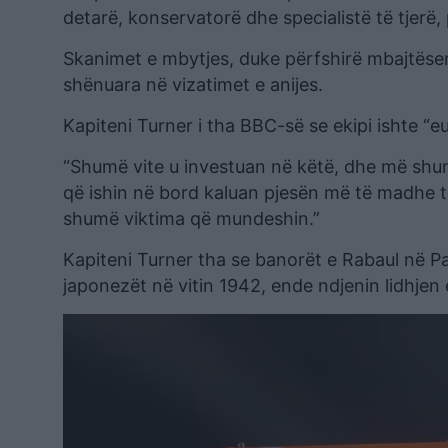
detarë, konservatorë dhe specialistë të tjerë, 
Skanimet e mbytjes, duke përfshirë mbajtëse
shënuara në vizatimet e anijes.
Kapiteni Turner i tha BBC-së se ekipi ishte “eu
“Shumë vite u investuan në këtë, dhe më shu
që ishin në bord kaluan pjesën më të madhe t
shumë viktima që mundeshin.”
Kapiteni Turner tha se banorët e Rabaul në P
japonezët në vitin 1942, ende ndjenin lidhje