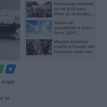
Protestuesit mblidhen
përplasje për një pako
sot në 10:00 para
ushqimi
SPAK, do të dorëzojnë
librin “Albanian Files”;
Njihuni me
kërkohet dorëheqja e
parashikimin e motit 1
Ramës
Korrik 2026/
Kthjellime, vranësira
Mbappe komenton
dhe reshje shiu
triumfin e Francës dhe
minimizon duelin me
Messin për rekordet
në Kupën e Botës
 brigjet
ur se