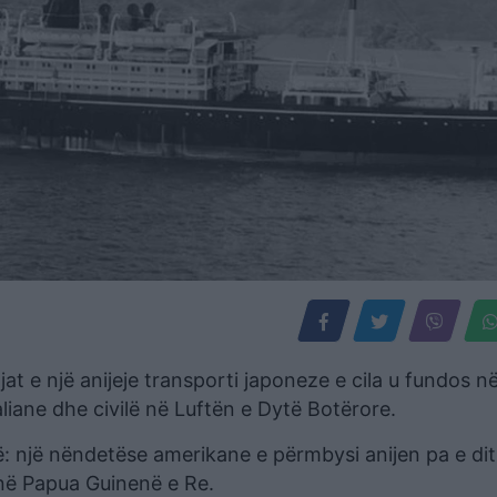
jat e një anijeje transporti japoneze e cila u fundos në
aliane dhe civilë në Luftën e Dytë Botërore.
ë: një nëndetëse amerikane e përmbysi anijen pa e dit
 në Papua Guinenë e Re.