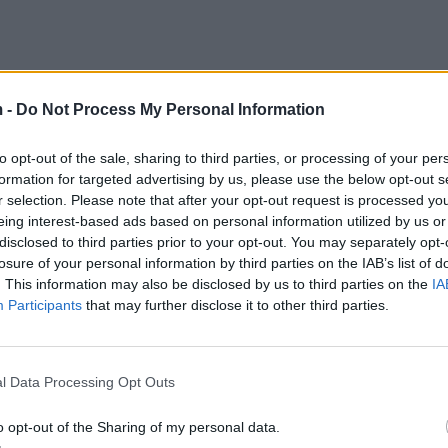
 -
Do Not Process My Personal Information
om nënujor (AUV) në një thellësi prej më shumë se 4,
to opt-out of the sale, sharing to third parties, or processing of your per
formation for targeted advertising by us, please use the below opt-out s
r selection. Please note that after your opt-out request is processed y
eing interest-based ads based on personal information utilized by us or
ekipin e kërkimit, i tha BBC-së se “është një varr luft
disclosed to third parties prior to your opt-out. You may separately opt-
e duhur”.
losure of your personal information by third parties on the IAB’s list of
. This information may also be disclosed by us to third parties on the
IA
et e anijes, mbulesat e mbyllura ku mbaheshin të bur
Participants
that may further disclose it to other third parties.
erëzore ose artefaktet nuk do të hiqen, tha Silentwo
l Data Processing Opt Outs
e “më në fund, u gjet vendi i prehjes së shpirtrave t
o opt-out of the Sharing of my personal data.