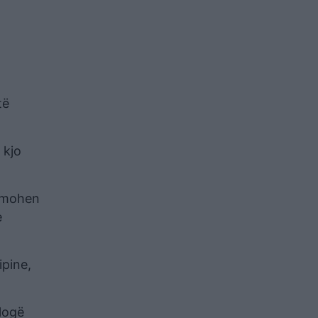
të
 kjo
urmohen
e
ipine,
logë