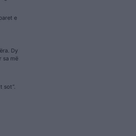
paret e
ëra. Dy
r sa më
 sot”.