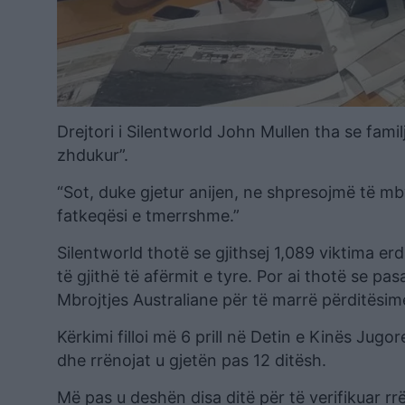
Drejtori i Silentworld John Mullen tha se familj
zhdukur”.
“Sot, duke gjetur anijen, ne shpresojmë të mb
fatkeqësi e tmerrshme.”
Silentworld thotë se gjithsej 1,089 viktima
të gjithë të afërmit e tyre. Por ai thotë se p
Mbrojtjes Australiane për të marrë përditësim
Kërkimi filloi më 6 prill në Detin e Kinës Jugo
dhe rrënojat u gjetën pas 12 ditësh.
Më pas u deshën disa ditë për të verifikuar r