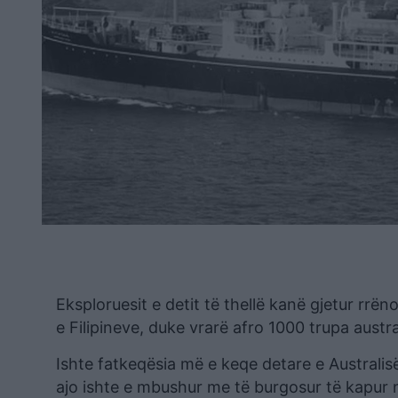
Eksploruesit e detit të thellë kanë gjetur rrëno
e Filipineve, duke vrarë afro 1000 trupa austr
Ishte fatkeqësia më e keqe detare e Australis
ajo ishte e mbushur me të burgosur të kapur