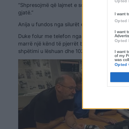
Opted 
“Shpresojmë që lajmet e sotme të sjellin një m
gjatë.”
I want t
Opted 
Anija u fundos nga silurët e USS Sturgeon dhe
I want 
Duke folur me telefon nga anija e kërkimit, k
Advertis
Opted 
marrë një kënd të pjerrët brenda gjashtë min
shpëtimi u lëshuan dhe 102 ekuipazh dhe roje 
I want t
of my P
was col
Opted 