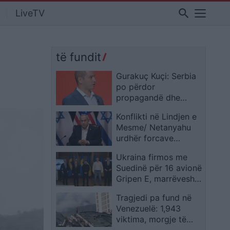
search
LiveTV
të fundit
Gurakuç Kuçi: Serbia
po përdor
propagandë dhe
dezinformim kundër
Konflikti në Lindjen e
Kosovës edhe përmes
Mesme/ Netanyahu
fëmijëve
urdhër forcave
ushtarake: Të
Ukraina firmos me
shkatërrohet
Suedinë për 16 avionë
plotësisht
Gripen E, marrëveshja
infrastruktura e
arrin 2.53 miliardë
Hezbollahut në jug të
Tragjedi pa fund në
dollarë
Libanit
Venezuelë: 1,943
viktima, morgje të
përkohshme dhe