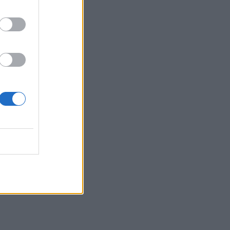
 kohë të
shte
arka