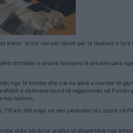
et kishin “pritur vite për lajmet për të dashurit e tyre 
yllim dhimbjen e shumë familjeve të shkatërruara nga
 erdhën nga 14 kombe dhe nuk ka qenë e mundur të gj
asardhësit e viktimave mund të regjistrohen në Forcën 
e mbi hetimin.
re, 110 km (68 milje) në veri-perëndim të Luzonit në Fil
rënojat duke përdorur analiza të ekspertëve nga arkeo