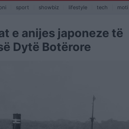
oni
sport
showbiz
lifestyle
tech
moti
at e anijes japoneze të
së Dytë Botërore