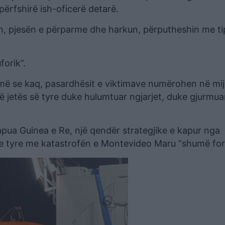
përfshirë ish-oficerë detarë.
n, pjesën e përparme dhe harkun, përputheshin me ti
forik”.
më se kaq, pasardhësit e viktimave numërohen në mij
ë jetës së tyre duke hulumtuar ngjarjet, duke gjurmua
apua Guinea e Re, një qendër strategjike e kapur nga
n e tyre me katastrofën e Montevideo Maru “shumë fort