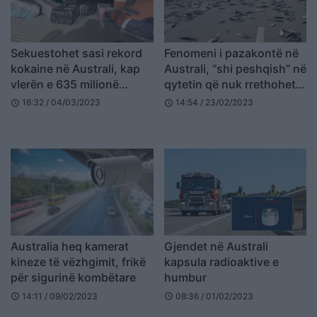
Sekuestohet sasi rekord
Fenomeni i pazakontë në
kokaine në Australi, kap
Australi, “shi peshqish” në
vlerën e 635 milionë
qytetin që nuk rrethohet
eurove (VIDEO)
nga uji
16:32 / 04/03/2023
14:54 / 23/02/2023
schedule
schedule
Australia heq kamerat
Gjendet në Australi
kineze të vëzhgimit, frikë
kapsula radioaktive e
për sigurinë kombëtare
humbur
14:11 / 09/02/2023
08:36 / 01/02/2023
schedule
schedule