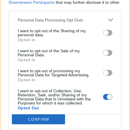
Downstream Participants
that may further disclose it to other
third parties.
Personal Data Processing Opt Outs
I want to opt-out of the Sharing of my
personal data.
Opted In
Pamje tronditëse/ Tentoi
Burri kryen marrëdhënie
t’i largohej policisë
intime me një kukull
I want to opt-out of the Sale of my
Personal Data.
australiane, i riu bie nga
plastike: Më ndihmoi në
Opted In
kati i pestë në pishinë
përmirësimin e shëndetit
23:24 / 19/03/2024
19:40 / 18/01/2024
schedule
schedule
mendor
I want to opt-out of processing my
Personal Data for Targeted Advertising.
Opted In
I want to opt-out of Collection, Use,
Retention, Sale, and/or Sharing of my
Personal Data that Is Unrelated with the
Purposes for which it was collected.
Opted Out
CONFIRM
Mbërrin viti i ri edhe në
VIDEO/ Momenti i
Australi, turma njerëzisht
frikshëm kur një dem i