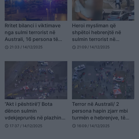
Rritet bilanci i viktimave
Heroi mysliman që
nga sulmi terrorist në
shpëtoi hebrenjtë në
Australi, 16 persona të
sulmin terrorist në
vrarë, mes tyre edhe një
Australi/ 43-vjeçari i mori
21:33 / 14/12/2025
21:09 / 14/12/2025
schedule
schedule
fëmijë
armën autorit dhe shpëtoi
dhjetëra jetë
“Akt i pështirë”/ Bota
Terror në Australi/ 2
dënon sulmin
persona hapin zjarr mbi
vdekjeprurës në plazhin
turmën e hebrenjve, të
australian: T’i japim fund
paktën 12 të vdekur! Në
17:37 / 14/12/2025
16:09 / 14/12/2025
schedule
schedule
së bashku antisemitizmit
mesin e tyre dhe njëri prej
autorëve