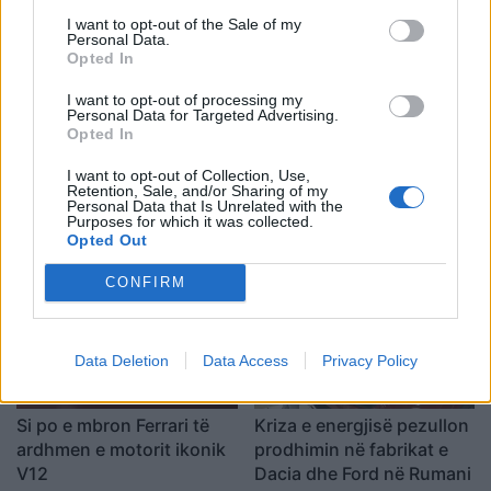
I want to opt-out of the Sale of my
Personal Data.
Opted In
I want to opt-out of processing my
Personal Data for Targeted Advertising.
Opted In
Toyota po përgatit një
Ja çfarë ndodh me
I want to opt-out of Collection, Use,
Retention, Sale, and/or Sharing of my
supermakinë ekskluzive
sistemin e frenimit kur
Personal Data that Is Unrelated with the
me dy vende
makina qëndron gjatë në
Purposes for which it was collected.
Opted Out
parkim
CONFIRM
Data Deletion
Data Access
Privacy Policy
Si po e mbron Ferrari të
Kriza e energjisë pezullon
ardhmen e motorit ikonik
prodhimin në fabrikat e
V12
Dacia dhe Ford në Rumani