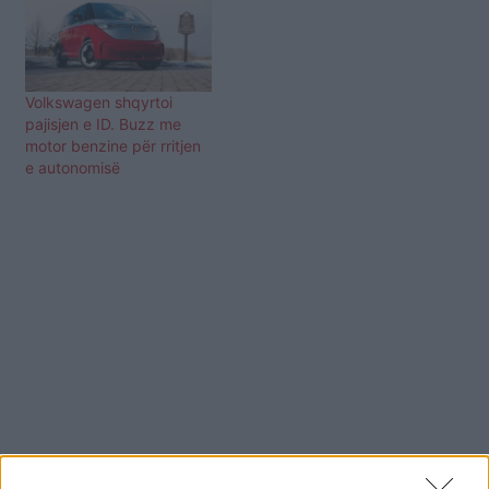
Volkswagen shqyrtoi
pajisjen e ID. Buzz me
motor benzine për rritjen
e autonomisë