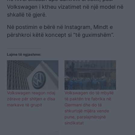
Volkswagen i ktheu vizatimet në një model në
shkallë të gjerë.
Në postimin e bërë në Instagram, Mindt e
përshkroi këtë koncept si “të guximshëm”.
Lajme të ngjashme:
Volkswagen reagon ndaj
Volkswagen do të mbyllë
zërave për shitjen e disa
të paktën tre fabrika në
markave të grupit
Gjermani dhe do të
shkurtojë mijëra vende
pune, paralajmërojnë
sindikatat