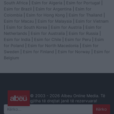
South Africa
|
Esim for Algeria
|
Esim for Portugal
|
Esim for Brazil
|
Esim for Argentina
|
Esim for
Colombia
|
Esim for Hong Kong
|
Esim for Thailand
|
Esim for Macau
|
Esim for Malaysia
|
Esim for Vietnam
|
Esim for South Korea
|
Esim for Austria
|
Esim for
Netherlands
|
Esim for Australia
|
Esim for Russia
|
Esim for India
|
Esim for Chile
|
Esim for Peru
|
Esim
for Poland
|
Esim for North Macedonia
|
Esim for
Sweden
|
Esim for Finland
|
Esim for Norway
|
Esim for
Belgium
© 2003 -
2026 Albeu Online Media. Të
gjitha të drejtat janë të rezervuara!