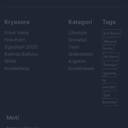
Search
Kryesore
Kategori
Tags
Erion Veliaj
Lifestyle
Edi Rama
Free Esim
Showbiz
Albania
Zgjedhjet 2025
Tech
News
Belinda Balluku
Shëndetësi
Ilir Meta
SPAK
Argetim
Piranjat
Kombëtarja
Enciklopedi
gazeta,
tv,
portale
Sali
Berisha
Moti