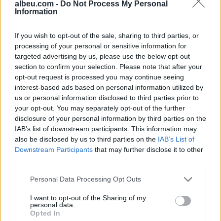
albeu.com -
Do Not Process My Personal
Information
Shtuar
më
7.07.2026 23:10
If you wish to opt-out of the sale, sharing to third parties, or
Tags:
Volkswagen
processing of your personal or sensitive information for
targeted advertising by us, please use the below opt-out
section to confirm your selection. Please note that after your
opt-out request is processed you may continue seeing
interest-based ads based on personal information utilized by
us or personal information disclosed to third parties prior to
your opt-out. You may separately opt-out of the further
disclosure of your personal information by third parties on the
IAB’s list of downstream participants. This information may
also be disclosed by us to third parties on the
IAB’s List of
Downstream Participants
that may further disclose it to other
third parties.
Personal Data Processing Opt Outs
Nissan Qashqai e-Power
Ja pse shoferët e ulin
vendos rekord dhe
radion gjatë parkimit në
I want to opt-out of the Sharing of my
personal data.
regjistrohet në Guinness
prapakthim
Opted In