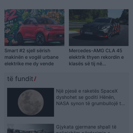
Smart #2 sjell sërish
Mercedes-AMG CLA 45
makinën e vogël urbane
elektrik thyen rekordin e
elektrike me dy vende
klasës së tij në
Nürburgring
të fundit
Një pjesë e raketës SpaceX
dyshohet se goditi Hënën,
NASA synon të grumbullojë të
dhëna
Gjykata gjermane shpall të
paligjshëm përdorimin e