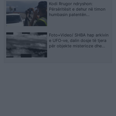
Kodi Rrugor ndryshon:
Përsëritësit e dehur në timon
humbasin patentën
përgjithmonë
Foto+Video/ SHBA hap arkivin
e UFO-ve, dalin dosje të tjera
për objekte misterioze dhe
dukuri të pashpjeguara