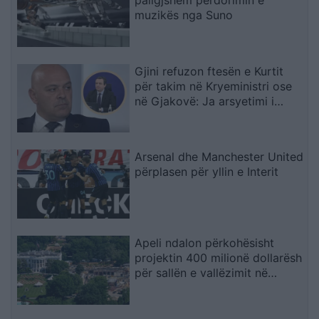
muzikës nga Suno
Gjini refuzon ftesën e Kurtit
për takim në Kryeministri ose
në Gjakovë: Ja arsyetimi i
kreut të AAK-së
Arsenal dhe Manchester United
përplasen për yllin e Interit
Apeli ndalon përkohësisht
projektin 400 milionë dollarësh
për sallën e vallëzimit në
Shtëpinë e Bardhë