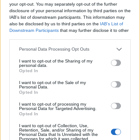
your opt-out. You may separately opt-out of the further
elektrike me dy vende
klasës së tij në
disclosure of your personal information by third parties on the
Nürburgring
IAB’s list of downstream participants. This information may
also be disclosed by us to third parties on the
IAB’s List of
Downstream Participants
that may further disclose it to other
third parties.
Personal Data Processing Opt Outs
I want to opt-out of the Sharing of my
Audi rikthen A2 si model
Lamborghini rikthen
personal data.
elektrik: konsum prej rreth
frymëzimin e Miura-s në
Opted In
12,8 kWh për 100
një seri speciale prej 99
I want to opt-out of the Sale of my
kilometra
makinash
Personal Data.
Opted In
I want to opt-out of processing my
Personal Data for Targeted Advertising.
Opted In
I want to opt-out of Collection, Use,
Retention, Sale, and/or Sharing of my
Personal Data that Is Unrelated with the
Arsyeja pse shoferët ulin
Hennessey zbulon
Purposes for which it was collected.