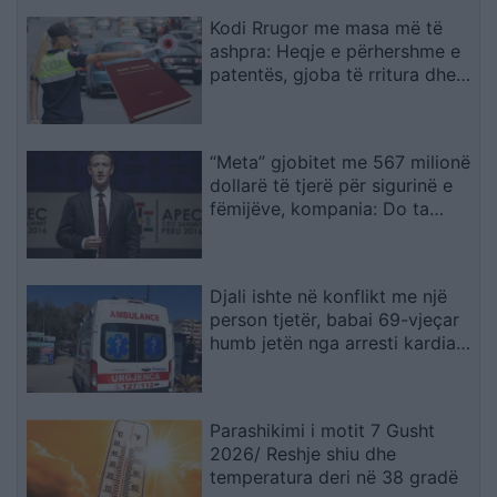
Kodi Rrugor me masa më të
ashpra: Heqje e përhershme e
patentës, gjoba të rritura dhe
kufizime për drejtuesit e rinj
“Meta” gjobitet me 567 milionë
dollarë të tjerë për sigurinë e
fëmijëve, kompania: Do ta
apelojmë
Djali ishte në konflikt me një
person tjetër, babai 69-vjeçar
humb jetën nga arresti kardiak
(EMRI)
Parashikimi i motit 7 Gusht
2026/ Reshje shiu dhe
temperatura deri në 38 gradë