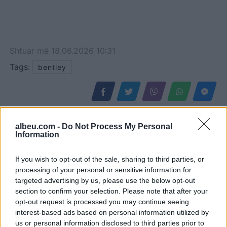
Shtuar
më
18.06.2026 10:31
Tags:
bentley
albeu.com -
Do Not Process My Personal
Information
If you wish to opt-out of the sale, sharing to third parties, or
processing of your personal or sensitive information for
targeted advertising by us, please use the below opt-out
section to confirm your selection. Please note that after your
opt-out request is processed you may continue seeing
interest-based ads based on personal information utilized by
Smart #2 sjell sërish
Mercedes-AMG CLA 45
us or personal information disclosed to third parties prior to
makinën e vogël urbane
elektrik thyen rekordin e