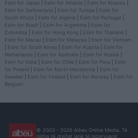
Esim for Japan
|
Esim for Albania
|
Esim for Kosovo
|
Esim for Switzerland
|
Esim for Tunisia
|
Esim for
South Africa
|
Esim for Algeria
|
Esim for Portugal
|
Esim for Brazil
|
Esim for Argentina
|
Esim for
Colombia
|
Esim for Hong Kong
|
Esim for Thailand
|
Esim for Macau
|
Esim for Malaysia
|
Esim for Vietnam
|
Esim for South Korea
|
Esim for Austria
|
Esim for
Netherlands
|
Esim for Australia
|
Esim for Russia
|
Esim for India
|
Esim for Chile
|
Esim for Peru
|
Esim
for Poland
|
Esim for North Macedonia
|
Esim for
Sweden
|
Esim for Finland
|
Esim for Norway
|
Esim for
Belgium
© 2003 -
2026 Albeu Online Media. Të
gjitha të drejtat janë të rezervuara!