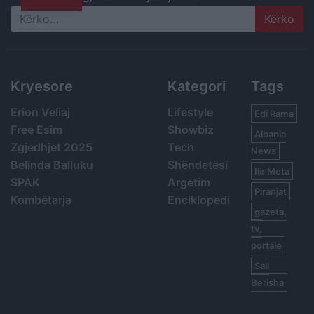
Search
Kryesore
Kategori
Tags
Erion Veliaj
Lifestyle
Edi Rama
Free Esim
Showbiz
Albania
Zgjedhjet 2025
Tech
News
Belinda Balluku
Shëndetësi
Ilir Meta
SPAK
Argetim
Piranjat
Kombëtarja
Enciklopedi
gazeta,
tv,
portale
Sali
Berisha