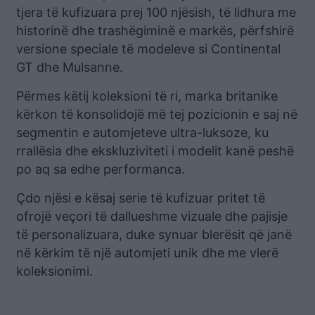
tjera të kufizuara prej 100 njësish, të lidhura me
historinë dhe trashëgiminë e markës, përfshirë
versione speciale të modeleve si Continental
GT dhe Mulsanne.
Përmes këtij koleksioni të ri, marka britanike
kërkon të konsolidojë më tej pozicionin e saj në
segmentin e automjeteve ultra-luksoze, ku
rrallësia dhe ekskluziviteti i modelit kanë peshë
po aq sa edhe performanca.
Çdo njësi e kësaj serie të kufizuar pritet të
ofrojë veçori të dallueshme vizuale dhe pajisje
të personalizuara, duke synuar blerësit që janë
në kërkim të një automjeti unik dhe me vlerë
koleksionimi.