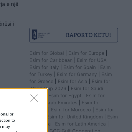
ja e një
nësi i
Esim for Global
|
Esim for Europe
|
Esim for Caribbean
|
Esim for USA
|
Esim for Italy
|
Esim for Spain
|
Esim
for Turkey
|
Esim for Germany
|
Esim
for Greece
|
Esim for Asia
|
Esim for
World Cup 2026
|
Esim for Saudi
Arabia
|
Esim for Egypt
|
Esim for
United Arab Emirates
|
Esim for
Balkans
|
Esim for Morocco
|
Esim for
sonal or
China
|
Esim for United Kingdom
|
Esim
5
ection to
for Africa
|
Esim for Latin America
|
ou may
Esim for GCC Gulf Cooperation