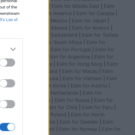
 personal
Council
|
Esim for Middle East
|
Esim
out of the
for South America
|
Esim for Canada
|
 downstream
B’s List of
Esim for Mexico
|
Esim for Japan
|
Esim for Albania
|
Esim for Kosovo
|
Esim for Switzerland
|
Esim for Tunisia
|
Esim for South Africa
|
Esim for
Algeria
|
Esim for Portugal
|
Esim for
Brazil
|
Esim for Argentina
|
Esim for
Colombia
|
Esim for Hong Kong
|
Esim
ashe”,
for Thailand
|
Esim for Macau
|
Esim
it të
for Malaysia
|
Esim for Vietnam
|
Esim
for South Korea
|
Esim for Austria
|
Esim for Netherlands
|
Esim for
Australia
|
Esim for Russia
|
Esim for
India
|
Esim for Chile
|
Esim for Peru
|
Esim for Poland
|
Esim for North
Macedonia
|
Esim for Sweden
|
Esim
for Finland
|
Esim for Norway
|
Esim for