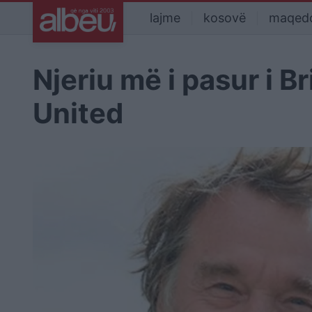
lajme
kosovë
maqed
Njeriu më i pasur i B
United