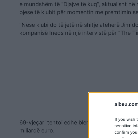
e mundshëm të “Djajve të kuq”, aktualisht në një
pjese të klubit për momentin me premtimin se 
“Nëse klubi do të jetë në shitje atëherë Jim d
kompanisë Ineos në një intervistë për “The Ti
albeu.com
If you wish 
69-vjeçari tentoi edhe blerjen e Chelseat përp
sensitive in
miliardë euro.
confirm you