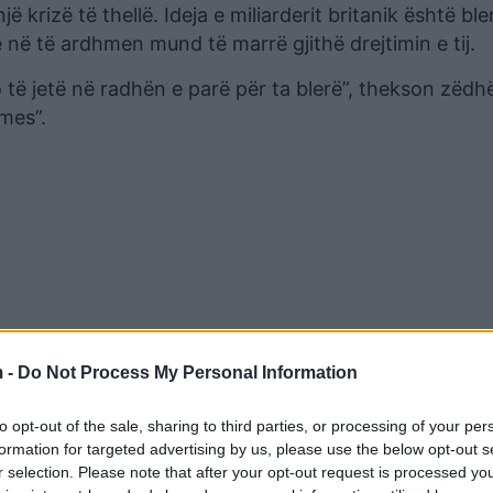
 krizë të thellë. Ideja e miliarderit britanik është bler
në të ardhmen mund të marrë gjithë drejtimin e tij.
o të jetë në radhën e parë për ta blerë”, thekson zëdhë
mes”.
 -
Do Not Process My Personal Information
to opt-out of the sale, sharing to third parties, or processing of your per
ara se një gjë të tillë ta bënte Todd Boehly për rreth 
formation for targeted advertising by us, please use the below opt-out s
r selection. Please note that after your opt-out request is processed y