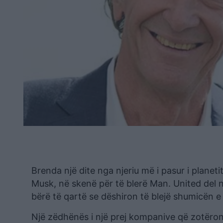
Brenda një dite nga njeriu më i pasur i planetit
Musk, në skenë për të blerë Man. United del një 
bërë të qartë se dëshiron të blejë shumicën e 
Një zëdhënës i një prej kompanive që zotëron R