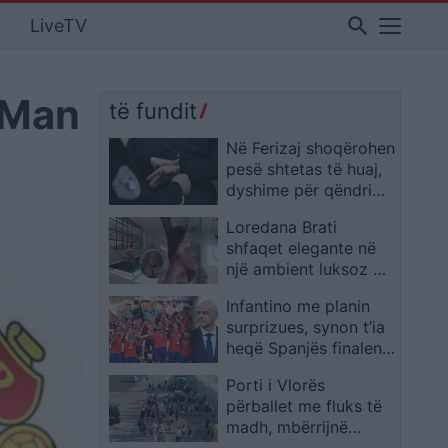
search
LiveTV
e Man
të fundit
Në Ferizaj shoqërohen
pesë shtetas të huaj,
dyshime për qëndrim
të parregullt
Loredana Brati
shfaqet elegante në
një ambient luksoz me
pishinë, ndan
Infantino me planin
momente relaksi me
surprizues, synon t’ia
ndjekësit
heqë Spanjës finalen e
Kupës së Botës
Porti i Vlorës
përballet me fluks të
madh, mbërrijnë
qindra mjete dhe