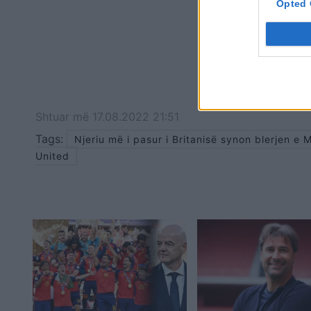
Opted 
Shtuar
më
17.08.2022 21:51
Tags:
Njeriu më i pasur i Britanisë synon blerjen e 
United