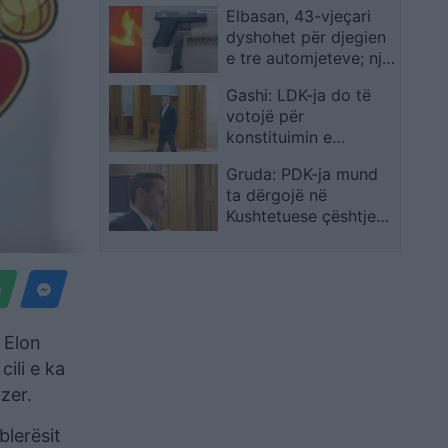
Elbasan, 43-vjeçari
kamperë
dyshohet për djegien
e tre automjeteve; një
tjetër kapet me armë
Gashi: LDK-ja do të
pa leje dhe kokainë
votojë për
konstituimin e
Kuvendit
Gruda: PDK-ja mund
ta dërgojë në
Kushtetuese çështjen
e afatit për Kuvendin
ë Elon
cili e ka
zer.
blerësit