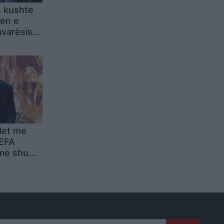
 kushte
jen e
avarësisht
an Cityt
llet me
UEFA
me shumë
të cilën
te lidhje