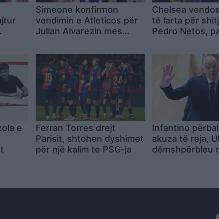
Simeone konfirmon
Chelsea vendos
jtur
vendimin e Atleticos për
të larta për shit
Julian Alvarezin mes
Pedro Netos, p
 më e
interesimit të Barcelonës
interesimit të M
 ishte
së
zola e
Ferran Torres drejt
Infantino përba
Parisit, shtohen dyshimet
akuza të reja, 
t
për një kalim te PSG-ja
dëmshpërbleu 
gjashtëshifrore
punonjësen me 
dyshohej se kish