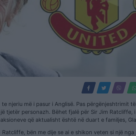
 te njeriu më i pasur i Anglisë. Pas përgënjeshtrimit t
tjetër personazh. Bëhet fjalë për Sir Jim Ratcliffe, i 
aksioneve që aktualisht është në duart e familjes, Gla
atcliffe, bën me dije se ai e shikon veten si një nga 