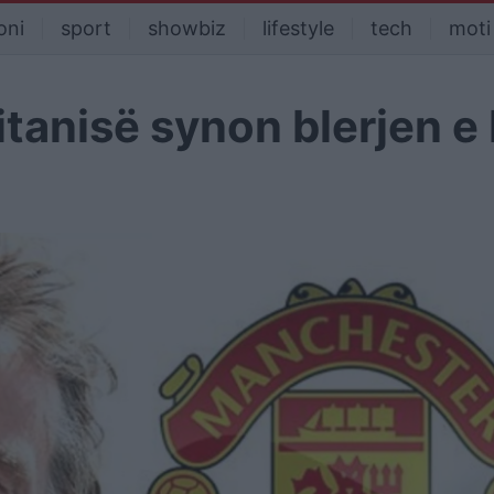
oni
sport
showbiz
lifestyle
tech
moti
ritanisë synon blerjen 