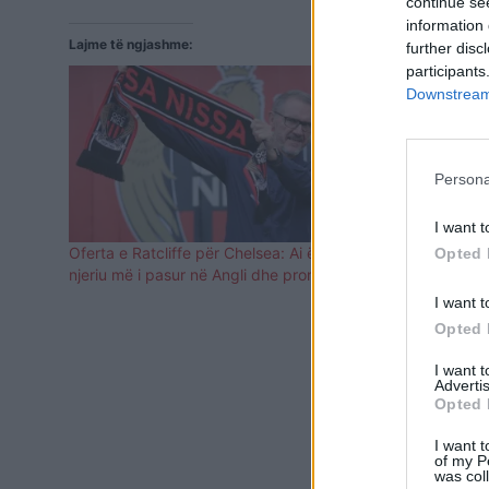
continue se
information 
Lajme të ngjashme:
further disc
participants
Downstream 
Persona
I want t
Oferta e Ratcliffe për Chelsea: Ai është
Njeriu më i 
Opted 
njeriu më i pasur në Angli dhe pronar i Nice
ndoshta shei
Liverpool
I want t
Opted 
I want 
Advertis
Opted 
I want t
of my P
was col