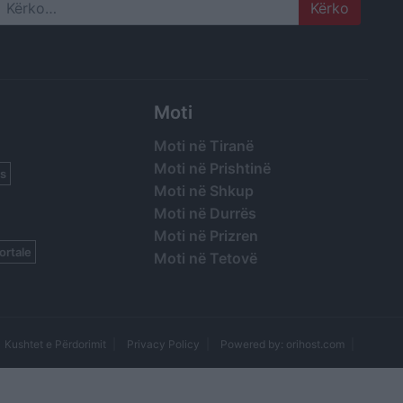
Search
Moti
Moti në Tiranë
Moti në Prishtinë
s
Moti në Shkup
Moti në Durrës
Moti në Prizren
ortale
Moti në Tetovë
Kushtet e Përdorimit
Privacy Policy
Powered by: orihost.com