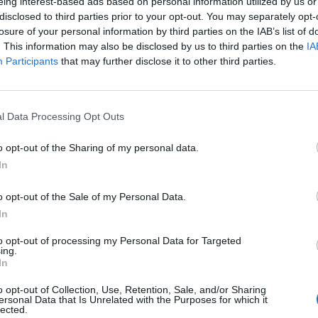
eing interest-based ads based on personal information utilized by us or
disclosed to third parties prior to your opt-out. You may separately opt-
losure of your personal information by third parties on the IAB’s list of
. This information may also be disclosed by us to third parties on the
IA
Participants
that may further disclose it to other third parties.
l Data Processing Opt Outs
o opt-out of the Sharing of my personal data.
pasur në Indi apo Britani, apo
Njeriu më i pasur i Britanisë “në tel
In
kët? 5 blerës potencialë të
ndërton pa leje fabrikën e prodhim
mjaltit në shtëpinë e tij të pushimit
o opt-out of the Sale of my Personal Data.
In
to opt-out of processing my Personal Data for Targeted
ing.
In
o opt-out of Collection, Use, Retention, Sale, and/or Sharing
ersonal Data that Is Unrelated with the Purposes for which it
lected.