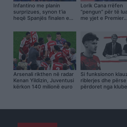
Infantino me planin
Lorik Cana rrëfen
surprizues, synon t’ia
“pengun” për të lua
heqë Spanjës finalen e
me yjet e Premier
Kupës së Botës
League: Keqardhja
madhe në Europian
ndeshja ndaj Serbi
Arsenali rikthen në radar
Si funksionon klau
Kenan Yildizin, Juventusi
riblerjes dhe përse
kërkon 140 milionë euro
përdoret nga klube