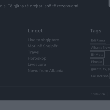
a. Të gjitha të drejtat janë të rezervuara!
Linqet
Tags
Live tv shqiptare
Edi Rama
Moti në Shqipëri
Albania New
Travel
Ilir Meta
Horoskopi
Piranjat
Livescore
gazeta, tv, p
News from Albania
Sali Berisha
Kontaktoni