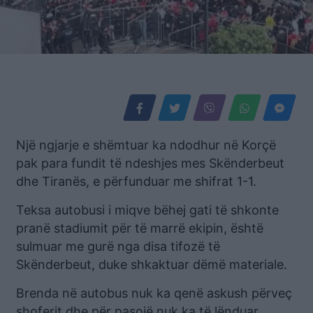
Një ngjarje e shëmtuar ka ndodhur në Korçë
pak para fundit të ndeshjes mes Skënderbeut
dhe Tiranës, e përfunduar me shifrat 1-1.
Teksa autobusi i miqve bëhej gati të shkonte
pranë stadiumit për të marrë ekipin, është
sulmuar me gurë nga disa tifozë të
Skënderbeut, duke shkaktuar dëmë materiale.
Brenda në autobus nuk ka qenë askush përveç
shoferit dhe për pasojë nuk ka të lënduar.