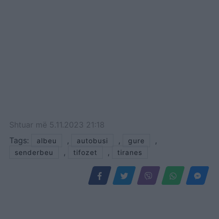
se skuadra e tyre do të
fitojë pafajësinë dhe do të
rikthehen përsëri në
nivelet e dikurshme. Për
të…
Shtuar
më
5.11.2023 21:18
Tags:
,
,
,
albeu
autobusi
gure
,
,
senderbeu
tifozet
tiranes