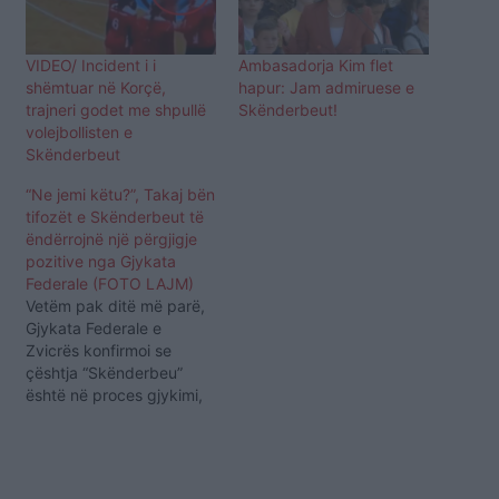
VIDEO/ Incident i i
Ambasadorja Kim flet
shëmtuar në Korçë,
hapur: Jam admiruese e
trajneri godet me shpullë
Skënderbeut!
volejbollisten e
Skënderbeut
“Ne jemi këtu?”, Takaj bën
tifozët e Skënderbeut të
ëndërrojnë një përgjigje
pozitive nga Gjykata
Federale (FOTO LAJM)
Vetëm pak ditë më parë,
Gjykata Federale e
Zvicrës konfirmoi se
çështja “Skënderbeu”
është në proces gjykimi,
por nuk pranuan të jepnin
më shumë detaje. Tifozët
e Skënderbeun
vazhdojnë të shpresojnë