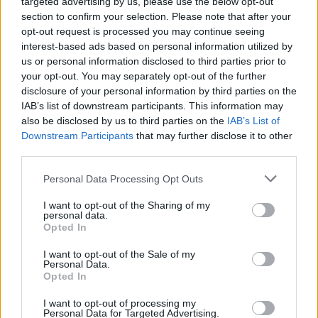
Sopotit ndahet nga jeta
targeted advertising by us, please use the below opt-out
në moshën 56-vjeçare
section to confirm your selection. Please note that after your
opt-out request is processed you may continue seeing
interest-based ads based on personal information utilized by
us or personal information disclosed to third parties prior to
your opt-out. You may separately opt-out of the further
disclosure of your personal information by third parties on the
IAB’s list of downstream participants. This information may
VIDEO/ Ndërhyrja “horror”
Pritje madhështore në
also be disclosed by us to third parties on the
IAB’s List of
e Enea Mihajt në MLS,
Turqi, 25 mijë tifozë
Downstream Participants
that may further disclose it to other
mbrojtësi ndëshkohet me
presin Mohamed Salahun
third parties.
të kuq dhe gjobë
te Trabzonspori
Personal Data Processing Opt Outs
I want to opt-out of the Sharing of my
personal data.
Opted In
I want to opt-out of the Sale of my
Personal Data.
Opted In
Vinicius zbraz profilin në
Shakaja e Modrić për
Instagram teksa
transplantin e flokëve të
I want to opt-out of processing my
bisedimet me Real
Calhanoglut bëhet virale
Personal Data for Targeted Advertising.