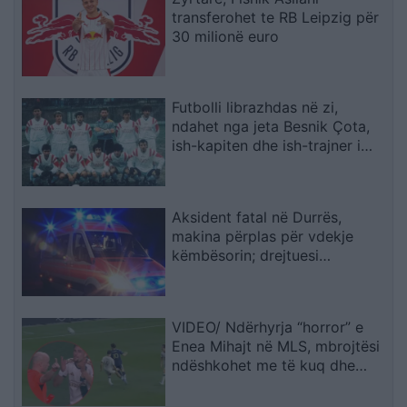
transferohet te RB Leipzig për
30 milionë euro
Futbolli librazhdas në zi,
ndahet nga jeta Besnik Çota,
ish-kapiten dhe ish-trajner i
Sopotit
Aksident fatal në Durrës,
makina përplas për vdekje
këmbësorin; drejtuesi
shoqërohet në polici
VIDEO/ Ndërhyrja “horror” e
Enea Mihajt në MLS, mbrojtësi
ndëshkohet me të kuq dhe
gjobë