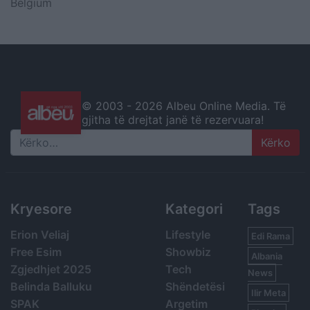
Belgium
© 2003 -
2026 Albeu Online Media. Të
gjitha të drejtat janë të rezervuara!
Search
Kryesore
Kategori
Tags
Erion Veliaj
Lifestyle
Edi Rama
Free Esim
Showbiz
Albania
Zgjedhjet 2025
Tech
News
Belinda Balluku
Shëndetësi
Ilir Meta
SPAK
Argetim