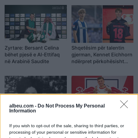
Zyrtare: Bersant Celina
Shqetësim për talentin
bëhet pjesë e Al-Ettifaq
gjerman, Kennet Eichhorn
në Arabinë Saudite
ndërpret përkohësisht
karrierën për arsye
shëndetësore
albeu.com -
Do Not Process My Personal
Information
Futbolli shqiptar humbet
Zyrtare, Fisnik Asllani
Besnik Çotën, ish-
transferohet te RB Leipzig
If you wish to opt-out of the sale, sharing to third parties, or
kapiteni dhe ish-trajneri i
për 30 milionë euro
processing of your personal or sensitive information for