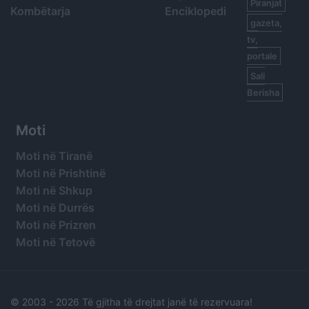
Piranjat
Kombëtarja
Enciklopedi
gazeta,
tv,
portale
Sali
Berisha
Moti
Moti në Tiranë
Moti në Prishtinë
Moti në Shkup
Moti në Durrës
Moti në Prizren
Moti në Tetovë
© 2003 -
2026 Të gjitha të drejtat janë të rezervuara!