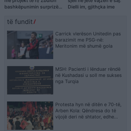
me projekt të ri/ Zbulon
sjell në jetë vajzën e saj:
bashkëpunimin surprizë
Dielli im, gjithçka ime
me Gimbo-n
të fundit
Carrick vlerëson Unitedin pas
barazimit me PSG-në:
Meritonim më shumë gola
MSH: Pacienti i lënduar rëndë
në Kushadasi u soll me sukses
nga Turqia
Protesta hyn në ditën e 70-të,
Arben Kola: Qëndresa do të
vijojë deri në shtator, edhe
diaspora do të angazhohet