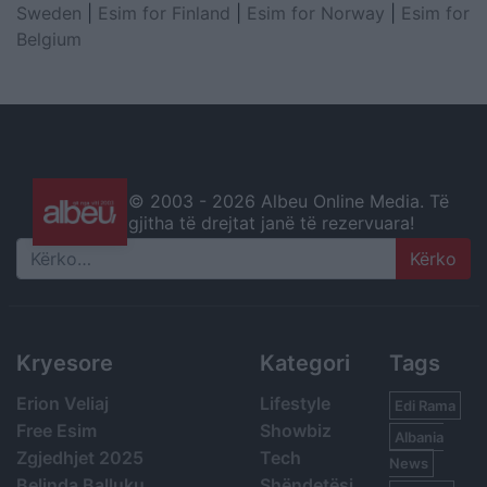
Sweden
|
Esim for Finland
|
Esim for Norway
|
Esim for
Belgium
© 2003 -
2026 Albeu Online Media. Të
gjitha të drejtat janë të rezervuara!
Search
Kryesore
Kategori
Tags
Erion Veliaj
Lifestyle
Edi Rama
Free Esim
Showbiz
Albania
Zgjedhjet 2025
Tech
News
Belinda Balluku
Shëndetësi