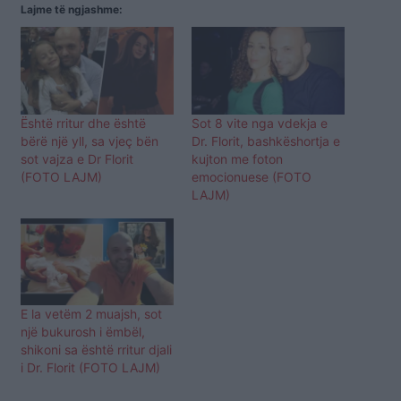
Lajme të ngjashme:
Është rritur dhe është
Sot 8 vite nga vdekja e
bërë një yll, sa vjeç bën
Dr. Florit, bashkëshortja e
sot vajza e Dr Florit
kujton me foton
(FOTO LAJM)
emocionuese (FOTO
LAJM)
E la vetëm 2 muajsh, sot
një bukurosh i ëmbël,
shikoni sa është rritur djali
i Dr. Florit (FOTO LAJM)