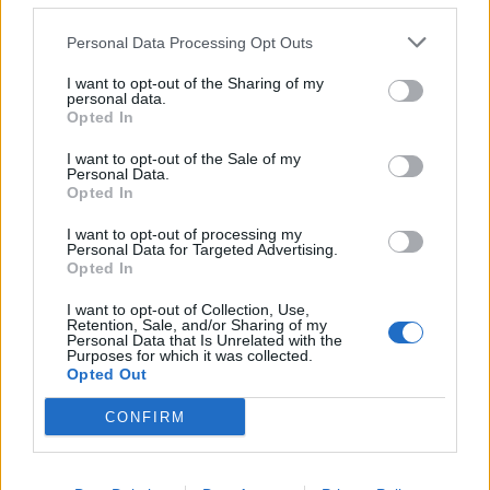
Personal Data Processing Opt Outs
I want to opt-out of the Sharing of my
personal data.
Opted In
I want to opt-out of the Sale of my
Personal Data.
Opted In
Fluks pacientësh në
Ariana Grande sqaron
Pediatrinë e Vlorës, 70-80
tërheqjen e përkohshme
I want to opt-out of processing my
Personal Data for Targeted Advertising.
vizita dhe 35 shtrime çdo
nga jeta publike: Ishte një
Opted In
ditë
zgjedhje e menduar prej
kohësh
I want to opt-out of Collection, Use,
Retention, Sale, and/or Sharing of my
Personal Data that Is Unrelated with the
Purposes for which it was collected.
Opted Out
CONFIRM
Verë dhe Portokalle”
Foto/ Selin Bollati dhe
debuton në Peqin mes
Kristi Lamaj nuk ndiqen