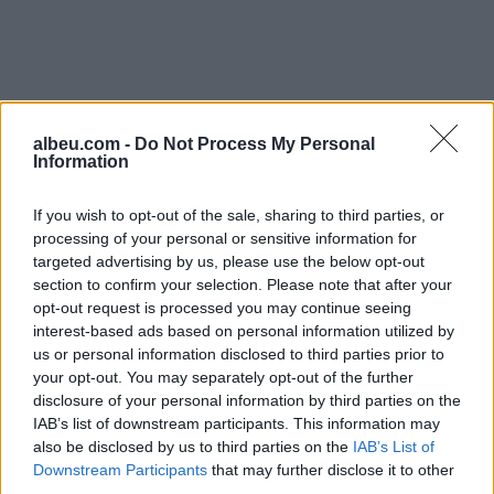
albeu.com -
Do Not Process My Personal
Information
If you wish to opt-out of the sale, sharing to third parties, or
processing of your personal or sensitive information for
targeted advertising by us, please use the below opt-out
section to confirm your selection. Please note that after your
opt-out request is processed you may continue seeing
interest-based ads based on personal information utilized by
Shtuar
më
17.11.2023 15:30
us or personal information disclosed to third parties prior to
Tags:
,
your opt-out. You may separately opt-out of the further
dr flori
dr flori vajza
disclosure of your personal information by third parties on the
IAB’s list of downstream participants. This information may
also be disclosed by us to third parties on the
IAB’s List of
Downstream Participants
that may further disclose it to other
third parties.