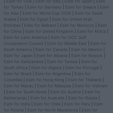
|
Esim for USA
|
Esim for Italy
|
Esim for Spain
|
Esim
for Turkey
|
Esim for Germany
|
Esim for Greece
|
Esim
for Asia
|
Esim for World Cup 2026
|
Esim for Saudi
Arabia
|
Esim for Egypt
|
Esim for United Arab
Emirates
|
Esim for Balkans
|
Esim for Morocco
|
Esim
for China
|
Esim for United Kingdom
|
Esim for Africa
|
Esim for Latin America
|
Esim for GCC Gulf
Cooperation Council
|
Esim for Middle East
|
Esim for
South America
|
Esim for Canada
|
Esim for Mexico
|
Esim for Japan
|
Esim for Albania
|
Esim for Kosovo
|
Esim for Switzerland
|
Esim for Tunisia
|
Esim for
South Africa
|
Esim for Algeria
|
Esim for Portugal
|
Esim for Brazil
|
Esim for Argentina
|
Esim for
Colombia
|
Esim for Hong Kong
|
Esim for Thailand
|
Esim for Macau
|
Esim for Malaysia
|
Esim for Vietnam
|
Esim for South Korea
|
Esim for Austria
|
Esim for
Netherlands
|
Esim for Australia
|
Esim for Russia
|
Esim for India
|
Esim for Chile
|
Esim for Peru
|
Esim
for Poland
|
Esim for North Macedonia
|
Esim for