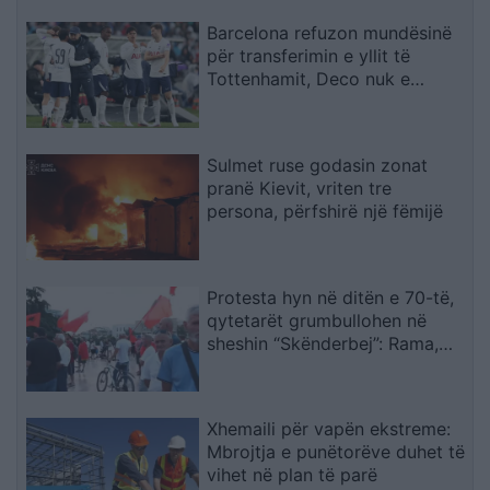
Barcelona refuzon mundësinë
për transferimin e yllit të
Tottenhamit, Deco nuk e
miraton lëvizjen
Sulmet ruse godasin zonat
pranë Kievit, vriten tre
persona, përfshirë një fëmijë
Protesta hyn në ditën e 70-të,
qytetarët grumbullohen në
sheshin “Skënderbej”: Rama,
jep dorëheqjen!
Xhemaili për vapën ekstreme:
Mbrojtja e punëtorëve duhet të
vihet në plan të parë