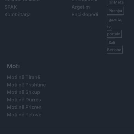
Ilir Meta
SPAK
Argetim
Piranjat
Kombëtarja
Enciklopedi
gazeta,
tv,
portale
Sali
Berisha
Moti
Moti në Tiranë
Moti në Prishtinë
Moti në Shkup
Moti në Durrës
Moti në Prizren
Moti në Tetovë