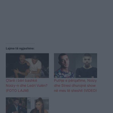
Lajme të ngjashme:
Çfarë i bëri bashkë
Puthje e përqafime, Noizy
Noizy-n dhe Ledri Vulën?
dhe Stresi dhurojnë show
(FOTO LAJM)
në mes të sheshit (VIDEO)