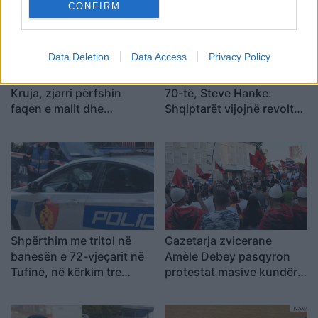
CONFIRM
Data Deletion
Data Access
Privacy Policy
Pamje alarmante nga
Protesta hyn në ditën e
Kruja, zjarri përfshin
70-të, Steve Hanke:
faqen e malit dhe
Shqiptarët vijojnë revoltën
kërcënon 30 banesa e
kundër korrupsionit,
biznese
Rama duhet të largohet
Shpërthim me tritol në
Gazetarja zvicerane
banesën e 72-vjeçarit në
Amèle Debey pasqyron
Tufinë, në kërkim tre
protestat masive kundër
vëllezër
Ramës: Shqiptarët duan t’i
japin fund pushtetit 35-