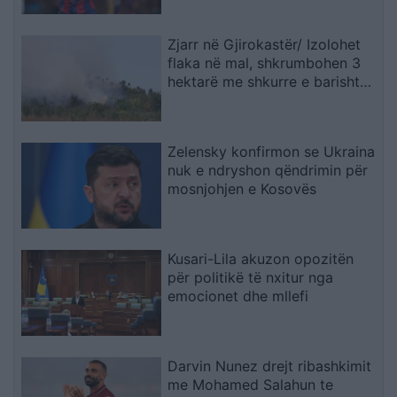
Zjarr në Gjirokastër/ Izolohet
flaka në mal, shkrumbohen 3
hektarë me shkurre e barishte
në kufirin mes Golemit dhe
Progonatit
Zelensky konfirmon se Ukraina
nuk e ndryshon qëndrimin për
mosnjohjen e Kosovës
Kusari-Lila akuzon opozitën
për politikë të nxitur nga
emocionet dhe mllefi
Darvin Nunez drejt ribashkimit
me Mohamed Salahun te