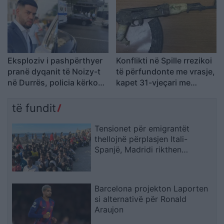
vjeçar të të njëjtëve emra
Eksploziv i pashpërthyer
Konflikti në Spille rrezikoi
pranë dyqanit të Noizy-t
të përfundonte me vrasje,
në Durrës, policia kërkon
kapet 31-vjeçari me
autorët
kallashnikov
të fundit
Tensionet për emigrantët
thellojnë përplasjen Itali-
Spanjë, Madridi rikthen
kontrollet në kufi
Barcelona projekton Laporten
si alternativë për Ronald
Araujon