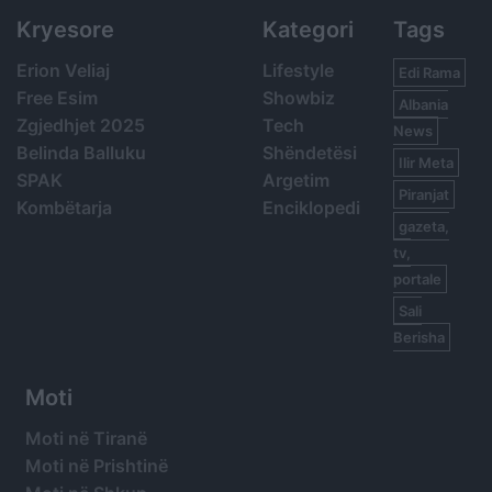
Kryesore
Kategori
Tags
Erion Veliaj
Lifestyle
Edi Rama
Free Esim
Showbiz
Albania
Zgjedhjet 2025
Tech
News
Belinda Balluku
Shëndetësi
Ilir Meta
SPAK
Argetim
Piranjat
Kombëtarja
Enciklopedi
gazeta,
tv,
portale
Sali
Berisha
Moti
Moti në Tiranë
Moti në Prishtinë