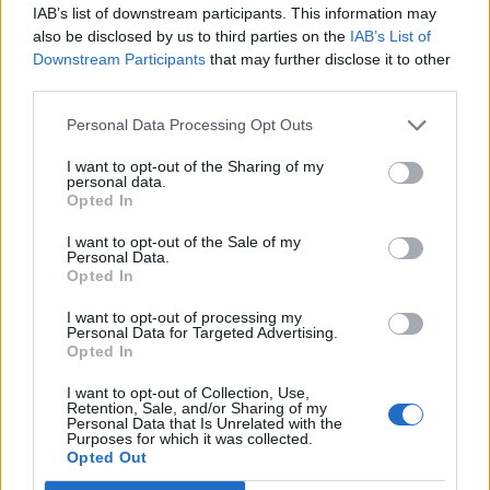
Shtuar
më
27.08.2024 11:49
IAB’s list of downstream participants. This information may
also be disclosed by us to third parties on the
IAB’s List of
Tags:
,
,
,
Ledri
noizy
rival
shoke
Downstream Participants
that may further disclose it to other
third parties.
Personal Data Processing Opt Outs
I want to opt-out of the Sharing of my
personal data.
Opted In
I want to opt-out of the Sale of my
Personal Data.
Opted In
I want to opt-out of processing my
Personal Data for Targeted Advertising.
Opted In
Zjarr në Gjirokastër/
Berisha shpreson te
Izolohet flaka në mal,
ambasadori i ri amerikan,
I want to opt-out of Collection, Use,
shkrumbohen 3 hektarë
por ashpërson qëndrimin
Retention, Sale, and/or Sharing of my
Personal Data that Is Unrelated with the
me shkurre e barishte në
ndaj SPAK-ut dhe
Purposes for which it was collected.
kufirin mes Golemit dhe
reformës territoriale
Opted Out
Progonatit