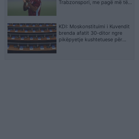
Trabzonspori, me pagë më të
lartë
KDI: Moskonstituimi i Kuvendit
brenda afatit 30-ditor ngre
pikëpyetje kushtetuese për
hapat e ardhshëm