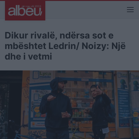
Dikur rivalë, ndërsa sot e
mbështet Ledrin/ Noizy: Një
dhe i vetmi