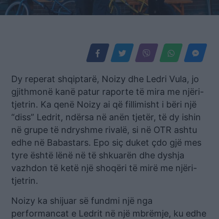
Dy reperat shqiptarë, Noizy dhe Ledri Vula, jo
gjithmonë kanë patur raporte të mira me njëri-
tjetrin. Ka qenë Noizy ai që fillimisht i bëri një
“diss” Ledrit, ndërsa në anën tjetër, të dy ishin
në grupe të ndryshme rivalë, si në OTR ashtu
edhe në Babastars. Epo siç duket çdo gjë mes
tyre është lënë në të shkuarën dhe dyshja
vazhdon të ketë një shoqëri të mirë me njëri-
tjetrin.
Noizy ka shijuar së fundmi një nga
performancat e Ledrit në një mbrëmje, ku edhe