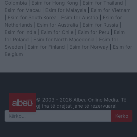
Colombia
|
Esim for Hong Kong
|
Esim for Thailand
|
Esim for Macau
|
Esim for Malaysia
|
Esim for Vietnam
|
Esim for South Korea
|
Esim for Austria
|
Esim for
Netherlands
|
Esim for Australia
|
Esim for Russia
|
Esim for India
|
Esim for Chile
|
Esim for Peru
|
Esim
for Poland
|
Esim for North Macedonia
|
Esim for
Sweden
|
Esim for Finland
|
Esim for Norway
|
Esim for
Belgium
© 2003 -
2026 Albeu Online Media. Të
gjitha të drejtat janë të rezervuara!
Search