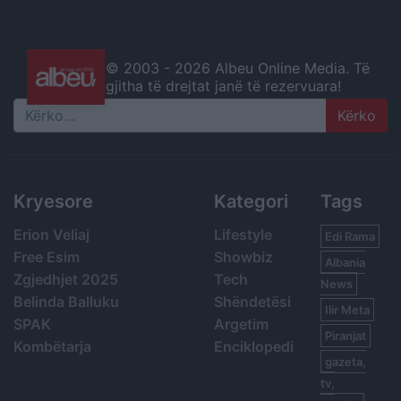
© 2003 -
2026 Albeu Online Media. Të
gjitha të drejtat janë të rezervuara!
Search
Kryesore
Kategori
Tags
Erion Veliaj
Lifestyle
Edi Rama
Free Esim
Showbiz
Albania
Zgjedhjet 2025
Tech
News
Belinda Balluku
Shëndetësi
Ilir Meta
SPAK
Argetim
Piranjat
Kombëtarja
Enciklopedi
gazeta,
tv,