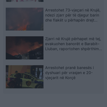
Arrestohet 73-vjeçari në Krujë,
ndezi zjarr për të djegur barin
dhe flakët u përhapën drejt
malit
Zjarri në Krujë përhapet më tej,
evakuohen banorët e Barabit–
Lluban, raportohen shpërthime
armatimesh
Arrestohet pranë banesës i
dyshuari për vrasjen e 20-
vjeçarit në Korçë