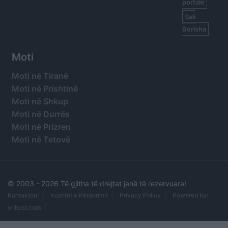
portale
Sali
Berisha
Moti
Moti në Tiranë
Moti në Prishtinë
Moti në Shkup
Moti në Durrës
Moti në Prizren
Moti në Tetovë
© 2003 -
2026 Të gjitha të drejtat janë të rezervuara!
Kontaktoni
Kushtet e Përdorimit
Privacy Policy
Powered by:
orihost.com