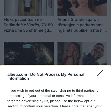
Fluks pacientësh në
Ariana Grande sqaron
Pediatrinë e Vlorës, 70-80
tërheqjen e përkohshme
vizita dhe 35 shtrime çdo
nga jeta publike: Ishte një
ditë
zgjedhje e menduar prej
kohësh
albeu.com -
Do Not Process My Personal
Verë dhe Portokalle”
Foto/ Selin Bollati dhe
Information
debuton në Peqin mes
Kristi Lamaj nuk ndiqen
qindra spektatorësh,
më në Instagram, dyshime
If you wish to opt-out of the sale, sharing to third parties, or
ndalesa e radhës në
për krisje mes dy ish-
processing of your personal or sensitive information for
Kavajë
banorëve të Big Brother
targeted advertising by us, please use the below opt-out
VIP 5
section to confirm your selection. Please note that after your