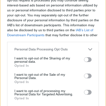
opt-out request is processed you may continue seeing
interest-based ads based on personal information utilized by
us or personal information disclosed to third parties prior to
your opt-out. You may separately opt-out of the further
disclosure of your personal information by third parties on the
Loredana Brati shfaqet
Foto/ Sydney Sweeney
IAB’s list of downstream participants. This information may
elegante në një ambient
tërheq vëmendjen me
also be disclosed by us to third parties on the
IAB’s List of
luksoz me pishinë, ndan
imazhet e reja të
Downstream Participants
that may further disclose it to other
momente relaksi me
koleksionit të saj
third parties.
ndjekësit
Personal Data Processing Opt Outs
I want to opt-out of the Sharing of my
personal data.
Opted In
I want to opt-out of the Sale of my
Adelina Ismaili rikthehet
Katerina nga “Për’puthen”
Personal Data.
me projekt të ri/ Zbulon
sjell në jetë vajzën e saj:
Opted In
bashkëpunimin surprizë
Dielli im, gjithçka ime
me Gimbo-n
I want to opt-out of processing my
Personal Data for Targeted Advertising.
të fundit
Opted In