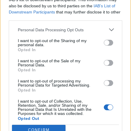
also be disclosed by us to third parties on the
IAB’s List of
Downstream Participants
that may further disclose it to other
third parties.
Miri rrëfen si ka ndryshuar
“A nuk po blen më
Personal Data Processing Opt Outs
jeta e familjes së tij pas
klikime”, Elijona Binakaj i
daljes nga Big Brother
përgjigjet ndjekësit në
I want to opt-out of the Sharing of my
personal data.
mënyrë ironike
Opted In
I want to opt-out of the Sale of my
Personal Data.
Opted In
I want to opt-out of processing my
Personal Data for Targeted Advertising.
Opted In
Mateo poston foto,
Fluks i lartë në Pediatrinë
komenti i Brikenës merr
e Vlorës, 70-80 vizita dhe
I want to opt-out of Collection, Use,
Retention, Sale, and/or Sharing of my
gjithë vëmendjen
35 shtrime çdo ditë
Personal Data that Is Unrelated with the
Purposes for which it was collected.
Opted Out
CONFIRM