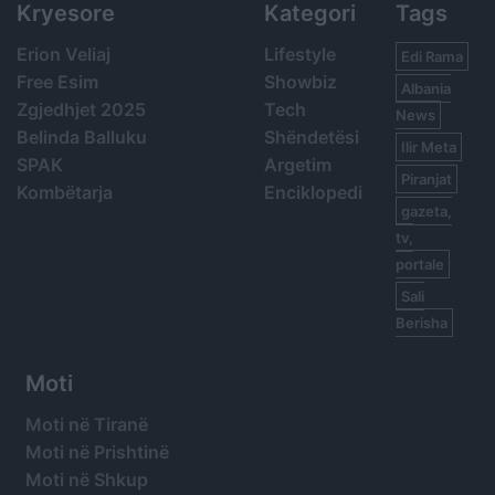
Kryesore
Kategori
Tags
Erion Veliaj
Lifestyle
Edi Rama
Free Esim
Showbiz
Albania
Zgjedhjet 2025
Tech
News
Belinda Balluku
Shëndetësi
Ilir Meta
SPAK
Argetim
Piranjat
Kombëtarja
Enciklopedi
gazeta,
tv,
portale
Sali
Berisha
Moti
Moti në Tiranë
Moti në Prishtinë
Moti në Shkup