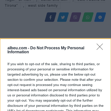
,
Tirona”
west side family
albeu.com -
Do Not Process My Personal
Information
If you wish to opt-out of the sale, sharing to third parties, or
processing of your personal or sensitive information for
targeted advertising by us, please use the below opt-out
Don Xhoni i kthehet
Ndahet nga jeta në
section to confirm your selection. Please note that after your
ashpër një personi në
moshën 81-vjeçare
opt-out request is processed you may continue seeing
publik, çfarë ndodhi me
mjeshtri i flamenkos, Pepe
interest-based ads based on personal information utilized by
reperin?
Habichuela
us or personal information disclosed to third parties prior to
your opt-out. You may separately opt-out of the further
disclosure of your personal information by third parties on the
IAB’s list of downstream participants. This information may