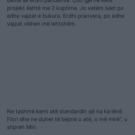
bëmë se erdhi pandemia. Çdo gjë në këtë
projekt është me 2 kuptime. Jo vetëm lulet po
edhe vajzat e bukura. Erdhi pranvera, po edhe
vajzat vishen më lehtshëm.
Ne tashmë kemi atë standardin që na ka lënë
Flori dhe ne duhet të bëjmë o atë, o më mirë”, u
shpreh Miri.