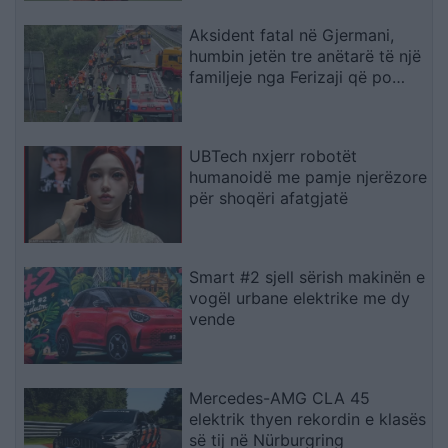
Aksident fatal në Gjermani,
humbin jetën tre anëtarë të një
familjeje nga Ferizaji që po
ktheheshin nga Kosova
UBTech nxjerr robotët
humanoidë me pamje njerëzore
për shoqëri afatgjatë
Smart #2 sjell sërish makinën e
vogël urbane elektrike me dy
vende
Mercedes-AMG CLA 45
elektrik thyen rekordin e klasës
së tij në Nürburgring