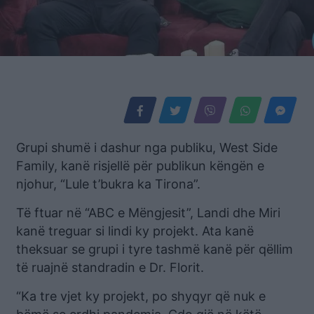
Grupi shumë i dashur nga publiku, West Side
Family, kanë risjellë për publikun këngën e
njohur, “Lule t’bukra ka Tirona”.
Të ftuar në “ABC e Mëngjesit”, Landi dhe Miri
kanë treguar si lindi ky projekt. Ata kanë
theksuar se grupi i tyre tashmë kanë për qëllim
të ruajnë standradin e Dr. Florit.
“Ka tre vjet ky projekt, po shyqyr që nuk e