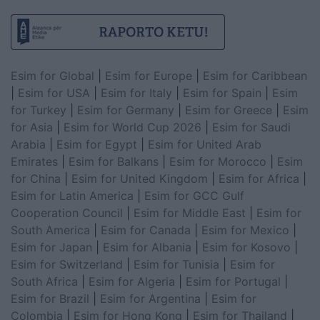
Esim for Global
|
Esim for Europe
|
Esim for Caribbean
|
Esim for USA
|
Esim for Italy
|
Esim for Spain
|
Esim
for Turkey
|
Esim for Germany
|
Esim for Greece
|
Esim
for Asia
|
Esim for World Cup 2026
|
Esim for Saudi
Arabia
|
Esim for Egypt
|
Esim for United Arab
Emirates
|
Esim for Balkans
|
Esim for Morocco
|
Esim
for China
|
Esim for United Kingdom
|
Esim for Africa
|
Esim for Latin America
|
Esim for GCC Gulf
Cooperation Council
|
Esim for Middle East
|
Esim for
South America
|
Esim for Canada
|
Esim for Mexico
|
Esim for Japan
|
Esim for Albania
|
Esim for Kosovo
|
Esim for Switzerland
|
Esim for Tunisia
|
Esim for
South Africa
|
Esim for Algeria
|
Esim for Portugal
|
Esim for Brazil
|
Esim for Argentina
|
Esim for
Colombia
|
Esim for Hong Kong
|
Esim for Thailand
|