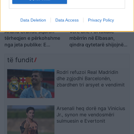
Data Deletion
Data Access
Privacy Policy
Ariana Grande sqaron
Verë dhe Portokalle”
tërheqjen e përkohshme
mbërrin në Elbasan,
nga jeta publike: E
qindra qytetarë shijojnë
planifikoja prej kohësh
humorin e trupës
të fundit
Rodri refuzoi Real Madridin
dhe zgjodhi Barcelonën,
zbardhen tri arsyet e vendimit
Arsenali heq dorë nga Vinicius
Jr., synon me vendosmëri
sulmuesin e Evertonit