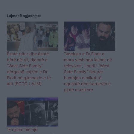
Lajme të ngjashme:
Është rritur dhe është
“Vdekjen e Dr.Florit e
bërë një yll, djemtë e
mora vesh nga lajmet në
“West Side Family”
televizor”, Landi i “West
dërgojnë vajzën e Dr.
Side Family” flet për
Florit në gjimnazin e të
humbjen e mikut të
atit (FOTO LAJM)
ngushtë dhe karrierën e
gjatë muzikore
“E nisëm me një