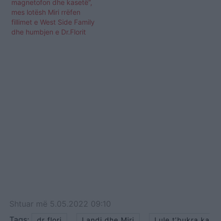
magnetofon dhe kasetë”,
mes lotësh Miri rrëfen
fillimet e West Side Family
dhe humbjen e Dr.Florit
Shtuar
më
5.05.2022 09:10
Tags:
,
,
dr flori
Landi dhe Miri
Lule t’bukra ka