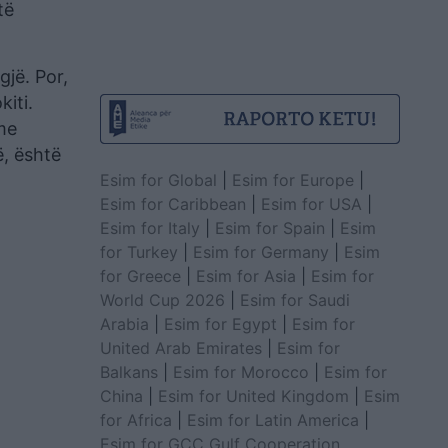
të
jë. Por,
iti.
ime
ë, është
Esim for Global
|
Esim for Europe
|
Esim for Caribbean
|
Esim for USA
|
Esim for Italy
|
Esim for Spain
|
Esim
for Turkey
|
Esim for Germany
|
Esim
for Greece
|
Esim for Asia
|
Esim for
World Cup 2026
|
Esim for Saudi
Arabia
|
Esim for Egypt
|
Esim for
United Arab Emirates
|
Esim for
Balkans
|
Esim for Morocco
|
Esim for
China
|
Esim for United Kingdom
|
Esim
for Africa
|
Esim for Latin America
|
Esim for GCC Gulf Cooperation