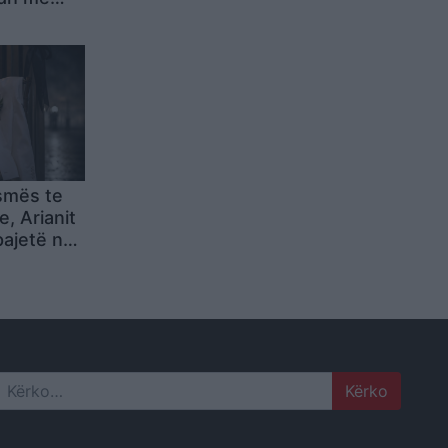
ra
smës te
, Arianit
pajetë në
Search