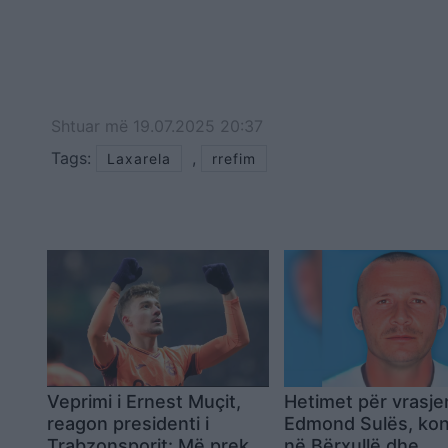
Shtuar
më
19.07.2025 20:37
Tags:
,
Laxarela
rrefim
Veprimi i Ernest Muçit,
Hetimet për vrasje
reagon presidenti i
Edmond Sulës, kon
Trabzonsporit: Më preku
në Bërxullë dhe