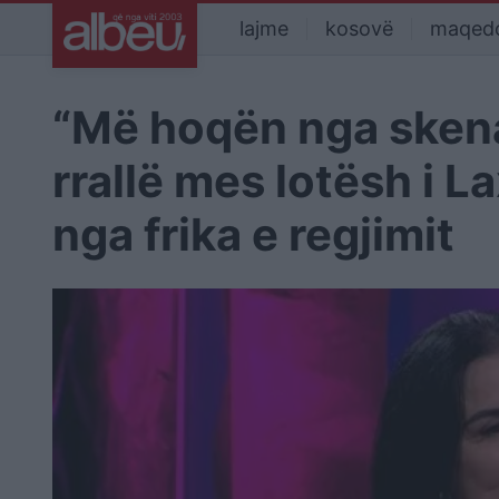
lajme
kosovë
maqed
“Më hoqën nga skena,
rrallë mes lotësh i L
nga frika e regjimit