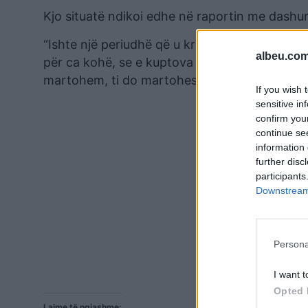
Kjo situatë ndikoi edhe në raportin me dashuri
“Ishte një periudhë që u kris marrëdhënia, is
albeu.com
për ca kohë, se e kuptova që s’më merrte. Pa
martohem, ti do martohesh? Jo, i thashë unë.
If you wish 
sensitive in
confirm you
continue se
information 
further disc
participants
Downstream 
Persona
I want t
Opted 
Lajme të ngjashme: