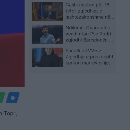
aspekte
Gashi cakton për 18
tetor zgjedhjet e
jashtëzakonshme në
Bërvenicë
Ndikimi i Guardiolës
vendimtar: Pse Rodri
zgjodhi Barcelonën në
vend të Real Madridit
Pacolli e LVV-së:
Zgjedhja e presidentit
kërkon marrëveshje
mes shumicës dhe
opozitës
n Topi”,