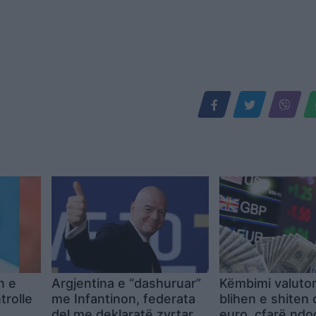
n e
Argjentina e “dashuruar”
Këmbimi valutor
trolle
me Infantinon, federata
blihen e shiten 
del me deklaratë zyrtare:
euro, çfarë nd