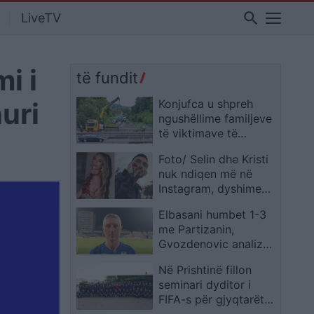
search
LiveTV
i i
të fundit
uri
Konjufca u shpreh
ngushëllime familjeve
të viktimave të
aksidentit në Gjermani
Foto/ Selin dhe Kristi
nuk ndiqen më në
Instagram, dyshime
për krisje mes fitueses
Elbasani humbet 1-3
së Big Brother VIP 5
me Partizanin,
dhe ish-banorit
Gvozdenovic analizon
miqësoren: Na
Në Prishtinë fillon
munguan dy sulmues,
seminari dyditor i
por skuadra më
FIFA-s për gjyqtarët
kënaqi në disa
kosovarë