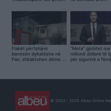
mua dhe të gjithë lojtarët
shoqërime person
për t’u marrë në py
Flakët përfshijnë
“Meta” gjobitet me
banesën dykatëshe në
milionë dollarë të t
Fier, shkaktohen dëme të
për sigurinë e fëmi
konsiderueshme
kompania: Do ta a
© 2003 -
2026 Albeu Online Medi