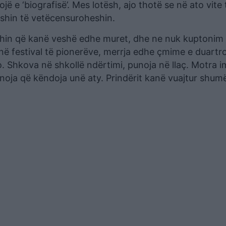
jë e ‘biografisë’. Mes lotësh, ajo thotë se në ato vite 
eshin të vetëcensuroheshin.
oshin që kanë veshë edhe muret, dhe ne nuk kuptonim g
në festival të pionerëve, merrja edhe çmime e duartrok
jo. Shkova në shkollë ndërtimi, punoja në llaç. Motra 
oja që këndoja unë aty. Prindërit kanë vuajtur shum