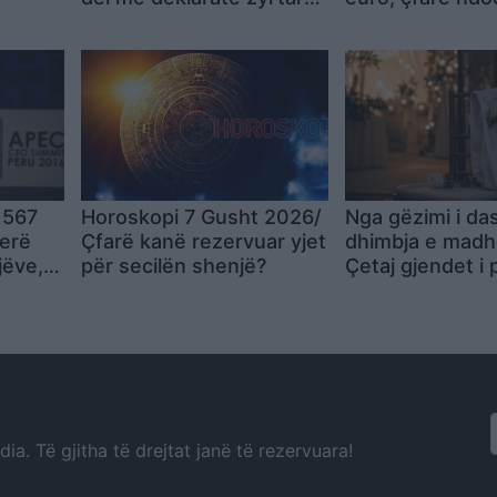
ash
Model transparent
monedhat e tje
etje
 567
Horoskopi 7 Gusht 2026/
Nga gëzimi i da
jerë
Çfarë kanë rezervuar yjet
dhimbja e madhe
jëve,
për secilën shenjë?
Çetaj gjendet i 
pelojmë
Pejë
a. Të gjitha të drejtat janë të rezervuara!