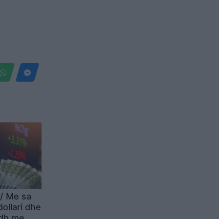
/ Me sa
dollari dhe
odh me