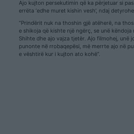
Ajo kujton persekutimin që ka përjetuar si paso
errëta ‘edhe muret kishin vesh’, ndaj detyroh
“Prindërit nuk na thoshin gjë atëherë, na th
e shikoja që kishte një ngërç, se unë këndoja 
Shihte dhe ajo vajza tjetër. Ajo filmohej, unë 
punonte në rrobaqepësi, më merrte ajo në pun
e vështirë kur i kujton ato kohë”.