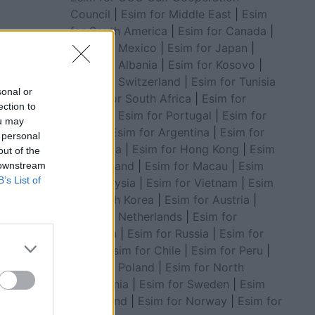
Council
|
Esim for Middle East
|
Esim
for South America
|
Esim for Canada
|
uk folëm
Esim for Mexico
|
Esim for Japan
|
o
Esim for Albania
|
Esim for Kosovo
|
Esim for Switzerland
|
Esim for Tunisia
sonal or
|
Esim for South Africa
|
Esim for
ection to
Algeria
|
Esim for Portugal
|
Esim for
ou may
Brazil
|
Esim for Argentina
|
Esim for
 personal
Colombia
|
Esim for Hong Kong
|
Esim
out of the
for Thailand
|
Esim for Macau
|
Esim
 downstream
B’s List of
for Malaysia
|
Esim for Vietnam
|
Esim
for South Korea
|
Esim for Austria
|
Esim for Netherlands
|
Esim for
Australia
|
Esim for Russia
|
Esim for
India
|
Esim for Chile
|
Esim for Peru
|
Esim for Poland
|
Esim for North
Macedonia
|
Esim for Sweden
|
Esim
for Finland
|
Esim for Norway
|
Esim for