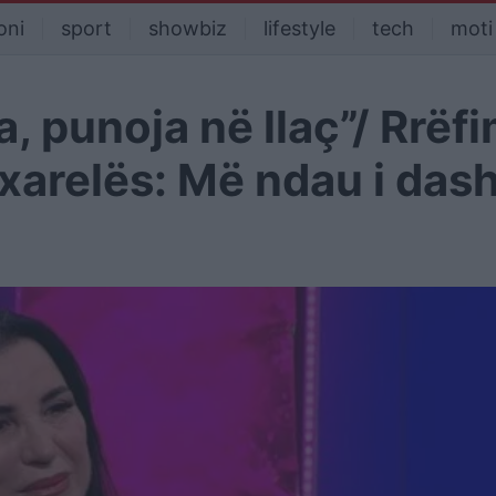
oni
sport
showbiz
lifestyle
tech
moti
 punoja në llaç”/ Rrëfim
axarelës: Më ndau i dash