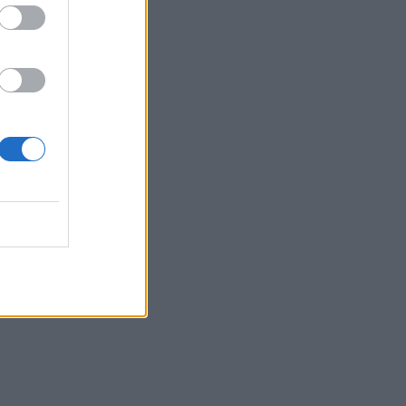
Belgium
inda
himbshëm