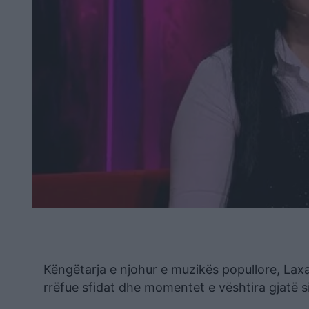
Këngëtarja e njohur e muzikës popullore, Laxar
rrëfue sfidat dhe momentet e vështira gjatë s