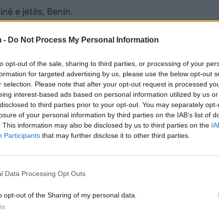
në e jetës, Benin.
hte 1985. Më hoqën nga skena atë vit. Beni u tremb, n
 -
Do Not Process My Personal Information
s ca kohësh, u ulëm diku në Tiranë, më tha unë nuk d
 Nuk donte të më lëndonte”, kujton këngëtarja.
to opt-out of the sale, sharing to third parties, or processing of your per
formation for targeted advertising by us, please use the below opt-out s
r selection. Please note that after your opt-out request is processed y
eing interest-based ads based on personal information utilized by us or
disclosed to third parties prior to your opt-out. You may separately opt-
losure of your personal information by third parties on the IAB’s list of
. This information may also be disclosed by us to third parties on the
IA
Participants
that may further disclose it to other third parties.
l Data Processing Opt Outs
o opt-out of the Sharing of my personal data.
In