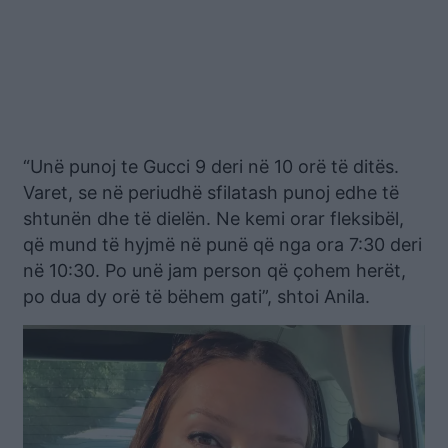
“Unë punoj te Gucci 9 deri në 10 orë të ditës.
Varet, se në periudhë sfilatash punoj edhe të
shtunën dhe të dielën. Ne kemi orar fleksibël,
që mund të hyjmë në punë që nga ora 7:30 deri
në 10:30. Po unë jam person që çohem herët,
po dua dy orë të bëhem gati”, shtoi Anila.