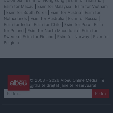
Colombia
|
Esim for Hong Kong
|
Esim for Thailand
|
Esim for Macau
|
Esim for Malaysia
|
Esim for Vietnam
|
Esim for South Korea
|
Esim for Austria
|
Esim for
Netherlands
|
Esim for Australia
|
Esim for Russia
|
Esim for India
|
Esim for Chile
|
Esim for Peru
|
Esim
for Poland
|
Esim for North Macedonia
|
Esim for
Sweden
|
Esim for Finland
|
Esim for Norway
|
Esim for
Belgium
© 2003 -
2026 Albeu Online Media. Të
gjitha të drejtat janë të rezervuara!
Search