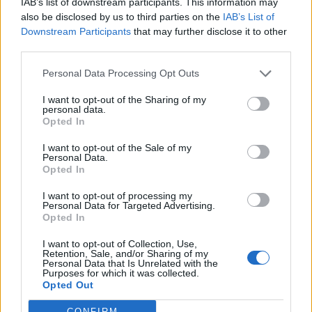
IAB’s list of downstream participants. This information may
nëpërmjet programit
also be disclosed by us to third parties on the
IAB’s List of
televiziv por duket se ka
Downstream Participants
that may further disclose it to other
ndërmend të mos
third parties.
largohet kollaj nga
vëmendja. Modelja me
Personal Data Processing Opt Outs
origjinë shqiptare, Jori
Delli është një personazh
I want to opt-out of the Sharing of my
shumë i ndjekur dhe i
personal data.
komnetuar në rrjete
Opted In
sociale, pasi nuk kursehet
I want to opt-out of the Sale of my
me fotografitë
Personal Data.
provokuese dhe bujare.
Opted In
Bukuroshja 23-vjeçare, e
rritur në…
I want to opt-out of processing my
Personal Data for Targeted Advertising.
Opted In
I want to opt-out of Collection, Use,
Retention, Sale, and/or Sharing of my
Personal Data that Is Unrelated with the
Purposes for which it was collected.
Opted Out
Shtuar
më
13.07.2022 15:29
CONFIRM