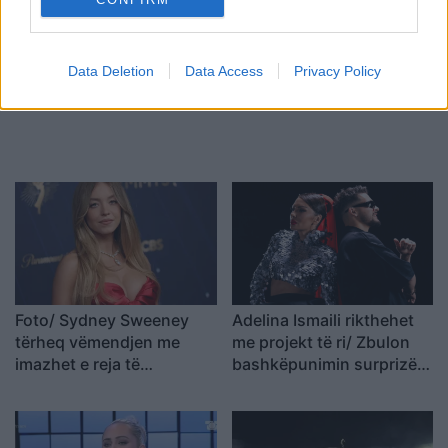
Tags:
,
,
Anila Shaqiraj
shqiptarja gucci
shqiptarja punon per gucci
Data Deletion
Data Access
Privacy Policy
Foto/ Sydney Sweeney
Adelina Ismaili rikthehet
tërheq vëmendjen me
me projekt të ri/ Zbulon
imazhet e reja të
bashkëpunimin surprizë
koleksionit të saj
me Gimbo-n