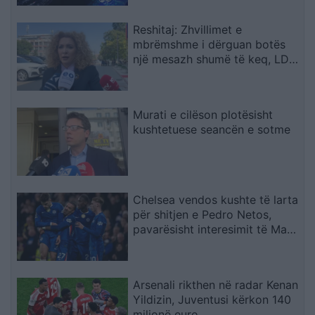
Reshitaj: Zhvillimet e
mbrëmshme i dërguan botës
një mesazh shumë të keq, LDK-
ja ishte e gatshme të
bashkëpunonte me LVV-në
Murati e cilëson plotësisht
kushtetuese seancën e sotme
Chelsea vendos kushte të larta
për shitjen e Pedro Netos,
pavarësisht interesimit të Man
Cityt
Arsenali rikthen në radar Kenan
Yildizin, Juventusi kërkon 140
milionë euro