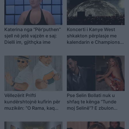
Katerina nga “Për’puthen”
Koncerti i Kanye West
sjell në jetë vajzën e saj:
shkakton përplasje me
Dielli im, gjithçka ime
kalendarin e Champions
League në Kazakistan
Vëllezërit Prifti
Pse Selin Bollati nuk u
kundërshtojnë kufirin për
shfaq te kënga “Tunde
muzikën: “O Rama, kaq
moj Selinë”? E zbulon
shumë do ta shpopullosh
Kristi Lamaj: Koncertet e
vendin? Keq e më keq!”
mia në Europë dhe
angazhimet e saj