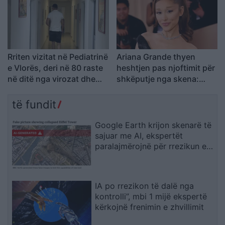
Rriten vizitat në Pediatrinë
Ariana Grande thyen
e Vlorës, deri në 80 raste
heshtjen pas njoftimit për
në ditë nga virozat dhe
shkëputje nga skena:
alergjitë
Vendimi ishte i
paramenduar, jo i
të fundit
momentit
Google Earth krijon skenarë të
sajuar me AI, ekspertët
paralajmërojnë për rrezikun e
dezinformimit
IA po rrezikon të dalë nga
kontrolli”, mbi 1 mijë ekspertë
kërkojnë frenimin e zhvillimit