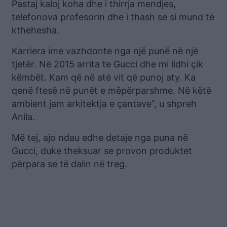
Pastaj kaloj koha dhe i thirrja mendjes,
telefonova profesorin dhe i thash se si mund të
kthehesha.
Karriera ime vazhdonte nga një punë në një
tjetër. Në 2015 arrita te Gucci dhe mi lidhi çik
këmbët. Kam që në atë vit që punoj aty. Ka
qenë ftesë në punët e mëpërparshme. Në këtë
ambient jam arkitektja e çantave”, u shpreh
Anila.
Më tej, ajo ndau edhe detaje nga puna në
Gucci, duke theksuar se provon produktet
përpara se të dalin në treg.