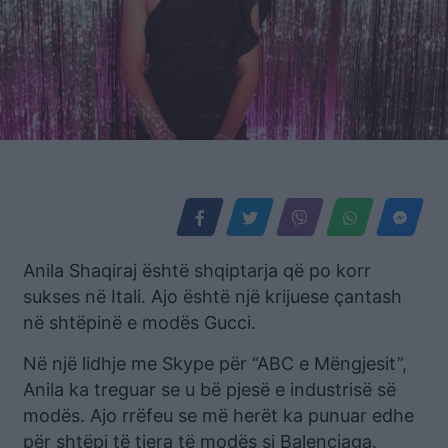
Anila Shaqiraj është shqiptarja që po korr
sukses në Itali. Ajo është një krijuese çantash
në shtëpinë e modës Gucci.
Në një lidhje me Skype për “ABC e Mëngjesit”,
Anila ka treguar se u bë pjesë e industrisë së
modës. Ajo rrëfeu se më herët ka punuar edhe
për shtëpi të tjera të modës si Balenciaga.