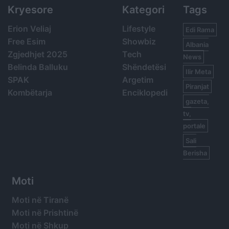
Kryesore
Kategori
Tags
Erion Veliaj
Lifestyle
Edi Rama
Free Esim
Showbiz
Albania
Zgjedhjet 2025
Tech
News
Belinda Balluku
Shëndetësi
Ilir Meta
SPAK
Argetim
Piranjat
Kombëtarja
Enciklopedi
gazeta,
tv,
portale
Sali
Berisha
Moti
Moti në Tiranë
Moti në Prishtinë
Moti në Shkup