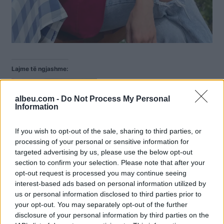
Lajme të ngjashme:
Mrekullia, shqiptarja lind
teksa ishte në koma dhe
albeu.com -
Do Not Process My Personal
zgjohet pas 20 ditësh
Information
Kur jeta fillon, ky është
dedikimi i parë i Elena
If you wish to opt-out of the sale, sharing to third parties, or
Rrëfehet shqiptarja që
Trifonit për të bijën të
processing of your personal or sensitive information for
punon për Gucci: Si u
cilën e pa një muaj pasi
targeted advertising by us, please use the below opt-out
bëra pjesë e shtëpisë së
doli nga koma dhe
famshme të modës
section to confirm your selection. Please note that after your
ndërkohë mjekët ja kishin
opt-out request is processed you may continue seeing
shpëtuar foshnjen që u
Shqiptarja tërheq
lind tre muaj para kohe.
interest-based ads based on personal information utilized by
vëmendjen e gjithë Italisë,
27-vjeçarja që jeton në
us or personal information disclosed to third parties prior to
fotot e fundit bëjnë xhiron
Suedi u prek nga Covid-
your opt-out. You may separately opt-out of the further
e rrjetit (FOTO LAJM)
19 në muajin e…
disclosure of your personal information by third parties on the
Ajo u bë e njohur