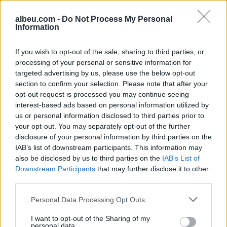
janë reduktuar
albeu.com -
Do Not Process My Personal
Information
If you wish to opt-out of the sale, sharing to third parties, or
processing of your personal or sensitive information for
FOTO/ “O jetë, po vjen…”
targeted advertising by us, please use the below opt-out
– Egli Tako paralajmëron
section to confirm your selection. Please note that after your
një tjetër bashkëpunim
opt-out request is processed you may continue seeing
surprizë
interest-based ads based on personal information utilized by
us or personal information disclosed to third parties prior to
your opt-out. You may separately opt-out of the further
disclosure of your personal information by third parties on the
IAB’s list of downstream participants. This information may
also be disclosed by us to third parties on the
IAB’s List of
Downstream Participants
that may further disclose it to other
third parties.
Personal Data Processing Opt Outs
I want to opt-out of the Sharing of my
personal data.