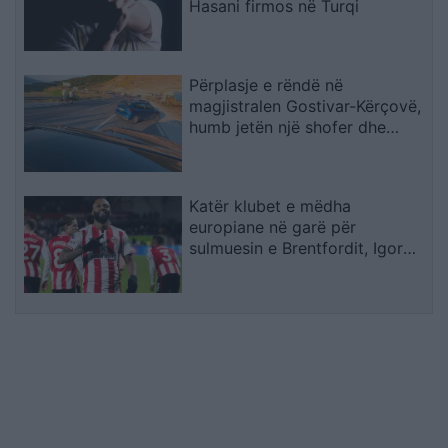
Hasani firmos në Turqi
Përplasje e rëndë në
magjistralen Gostivar-Kërçovë,
humb jetën një shofer dhe
plagoset rëndë një tjetër
Katër klubet e mëdha
europiane në garë për
sulmuesin e Brentfordit, Igor
Thiago