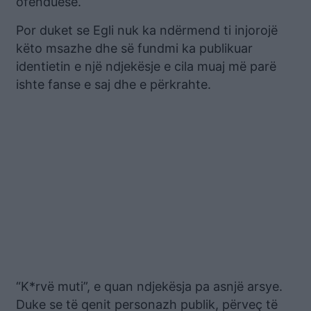
ofenduese.
Por duket se Egli nuk ka ndërmend ti injorojë
këto msazhe dhe së fundmi ka publikuar
identietin e një ndjekësje e cila muaj më parë
ishte fanse e saj dhe e përkrahte.
“K*rvë muti”, e quan ndjekësja pa asnjë arsye.
Duke se të qenit personazh publik, përveç të