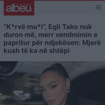
“K*rvë mu*i”, Egli Tako nuk
duron më, merr vendmimin e
papritur për ndjekësen: Mjerë
kush të ka në shtëpi