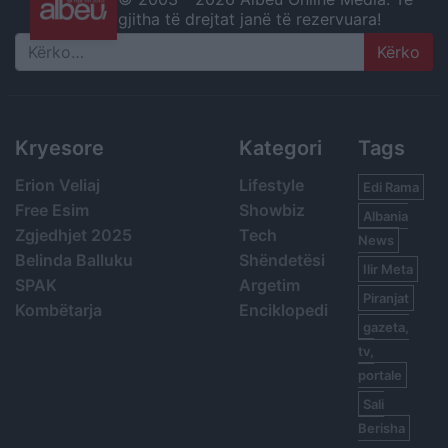
gjitha të drejtat janë të rezervuara!
Search
Kryesore
Kategori
Tags
Erion Veliaj
Lifestyle
Edi Rama
Free Esim
Showbiz
Albania
Zgjedhjet 2025
Tech
News
Belinda Balluku
Shëndetësi
Ilir Meta
SPAK
Argetim
Piranjat
Kombëtarja
Enciklopedi
gazeta,
tv,
portale
Sali
Berisha