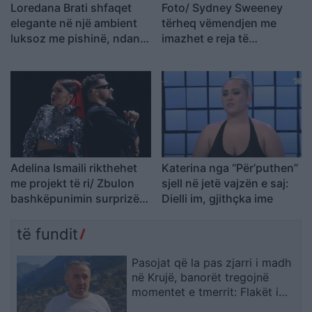
Loredana Brati shfaqet
Foto/ Sydney Sweeney
elegante në një ambient
tërheq vëmendjen me
luksoz me pishinë, ndan
imazhet e reja të
momente relaksi me
koleksionit të saj
ndjekësit
Adelina Ismaili rikthehet
Katerina nga “Për’puthen”
me projekt të ri/ Zbulon
sjell në jetë vajzën e saj:
bashkëpunimin surprizë
Dielli im, gjithçka ime
me Gimbo-n
të fundit
Pasojat që la pas zjarri i madh
në Krujë, banorët tregojnë
momentet e tmerrit: Flakët i
kemi mbajtur vetë nën kontroll,