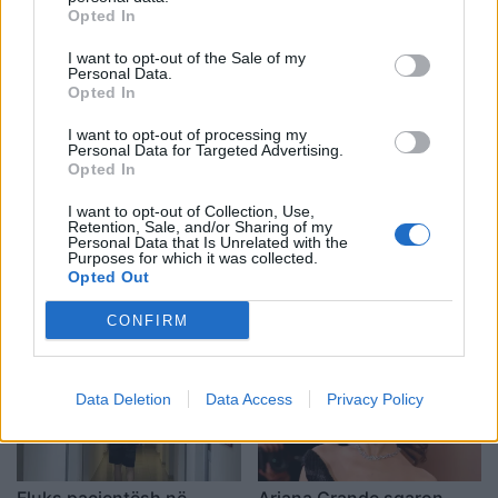
Opted In
I want to opt-out of the Sale of my
Personal Data.
Opted In
Shtuar
më
12.06.2023 17:59
I want to opt-out of processing my
Tags:
,
egli tako
Egli Tako identiteti i
Personal Data for Targeted Advertising.
Opted In
,
ndjekeses
Egli Tako ndjeksja
I want to opt-out of Collection, Use,
Retention, Sale, and/or Sharing of my
Personal Data that Is Unrelated with the
Purposes for which it was collected.
Opted Out
CONFIRM
Data Deletion
Data Access
Privacy Policy