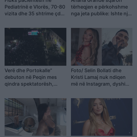
Fluks pacientësh në
Ariana Grande sqaron
Pediatrinë e Vlorës, 70-80
tërheqjen e përkohshme
vizita dhe 35 shtrime çdo
nga jeta publike: Ishte një
ditë
zgjedhje e menduar prej
kohësh
Verë dhe Portokalle”
Foto/ Selin Bollati dhe
debuton në Peqin mes
Kristi Lamaj nuk ndiqen
qindra spektatorësh,
më në Instagram, dyshime
ndalesa e radhës në
për krisje mes dy ish-
Kavajë
banorëve të Big Brother
VIP 5