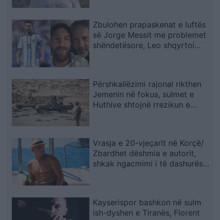
zjarrfikësja fiku vetëm vatrat e
vogla (VIDEO)
Zbulohen prapaskenat e luftës
së Jorge Messit me problemet
shëndetësore, Leo shqyrtoi
largimin nga Botërori
Përshkallëzimi rajonal rikthen
Jemenin në fokus, sulmet e
Huthive shtojnë rrezikun e
zgjerimit të luftës
Vrasja e 20-vjeçarit në Korçë/
Zbardhet dëshmia e autorit,
shkak ngacmimi i të dashurës
nga viktima
Kayserispor bashkon në sulm
ish-dyshen e Tiranës, Florent