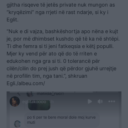
gjitha risqeve të jetës private nuk mungon as
“kryqëzimi” nga rrjeti në rast ndarje, si ky i
Eglit.
“Nuk e di vajza, bashkëshortja apo nëna e kujt
je, por më dhimbset kushdo që të ka në shtëpi.
Ti dhe femra si ti jeni fatkeqsia e këtj populli.
Mjer ky vend për ato që do të rriten e
edukohen nga gra si ti. 0 tolerancë për
cilën/cilin do prej jush që përdor gjuhë urrejtje
në profilin tim, nga tani.”, shkruan
Egli./albeu.com/