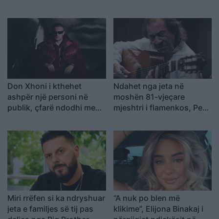
Don Xhoni i kthehet
Ndahet nga jeta në
ashpër një personi në
moshën 81-vjeçare
publik, çfarë ndodhi me
mjeshtri i flamenkos, Pepe
reperin?
Habichuela
Miri rrëfen si ka ndryshuar
“A nuk po blen më
jeta e familjes së tij pas
klikime”, Elijona Binakaj i