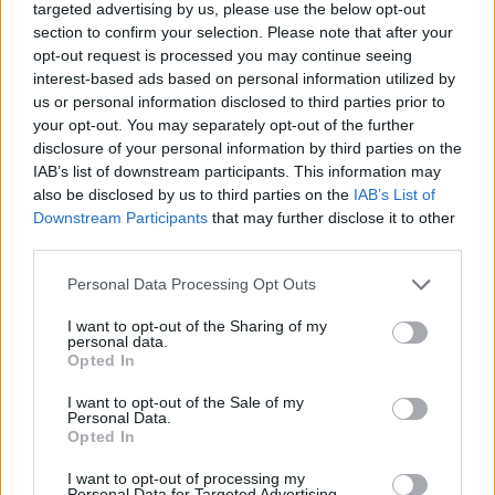
targeted advertising by us, please use the below opt-out
Plasi sherri: Mira Kazhani
section to confirm your selection. Please note that after your
sulmon ashpër Blendi
opt-out request is processed you may continue seeing
Fevziun e i përmend vilën
interest-based ads based on personal information utilized by
5 milionë euro
us or personal information disclosed to third parties prior to
"Të vjen neveri kur për
your opt-out. You may separately opt-out of the further
Ka vizituar plot 130
rrogën time bëhet gjyq
disclosure of your personal information by third parties on the
vende të botës, Blendi
nga Fevziu, kurse për
IAB’s list of downstream participants. This information may
Fevziu tregon se ku janë
miliardat e Fevziut nga
also be disclosed by us to third parties on the
IAB’s List of
vajzat më të bukura
pushtetet bëhen emisione
Downstream Participants
that may further disclose it to other
suksesi..." Gazetarja Mira
third parties.
Kazhani i është kthyer
ashpër gazetarit Blendi
Personal Data Processing Opt Outs
Fevziu, i cili deklaroi ditën
e sotme se për të ishte e
I want to opt-out of the Sharing of my
papranueshme që
personal data.
Sa vende ka vizituar?
gazetarët të paguhen
Opted In
Fevziu i kthen përgjigje
nga struktura të…
kuriozëve dhe tregon
I want to opt-out of the Sale of my
numrin
Personal Data.
Opted In
I want to opt-out of processing my
Personal Data for Targeted Advertising.