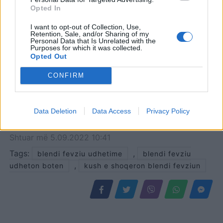
Opted In
I want to opt-out of Collection, Use,
Retention, Sale, and/or Sharing of my
Personal Data that Is Unrelated with the
Purposes for which it was collected.
Opted Out
CONFIRM
Data Deletion
Data Access
Privacy Policy
Shtuar
më
5.09.2022 10:41
Tags:
,
blendi fevziu udhetime
blendi fevziu
,
udheton boten
kush e shoqeron blendi fevziun