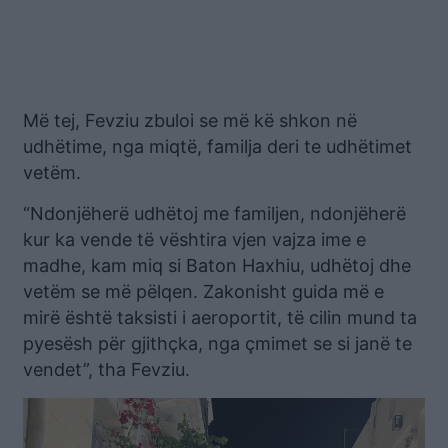
Më tej, Fevziu zbuloi se më kë shkon në
udhëtime, nga miqtë, familja deri te udhëtimet
vetëm.
“Ndonjëherë udhëtoj me familjen, ndonjëherë
kur ka vende të vështira vjen vajza ime e
madhe, kam miq si Baton Haxhiu, udhëtoj dhe
vetëm se më pëlqen. Zakonisht guida më e
mirë është taksisti i aeroportit, të cilin mund ta
pyesësh për gjithçka, nga çmimet se si janë te
vendet”, tha Fevziu.