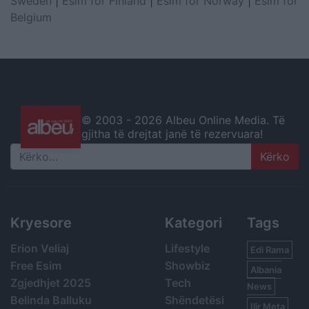
Sweden
|
Esim for Finland
|
Esim for Norway
|
Esim for
Belgium
© 2003 -
2026 Albeu Online Media. Të
gjitha të drejtat janë të rezervuara!
Search
Kryesore
Kategori
Tags
Erion Veliaj
Lifestyle
Edi Rama
Free Esim
Showbiz
Albania
Zgjedhjet 2025
Tech
News
Belinda Balluku
Shëndetësi
Ilir Meta