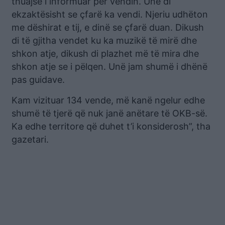
thuajse i informuar për vendin. Unë di
ekzaktësisht se çfarë ka vendi. Njeriu udhëton
me dëshirat e tij, e dinë se çfarë duan. Dikush
di të gjitha vendet ku ka muzikë të mirë dhe
shkon atje, dikush di plazhet më të mira dhe
shkon atje se i pëlqen. Unë jam shumë i dhënë
pas guidave.
Kam vizituar 134 vende, më kanë ngelur edhe
shumë të tjerë që nuk janë anëtare të OKB-së.
Ka edhe territore që duhet t’i konsiderosh”, tha
gazetari.