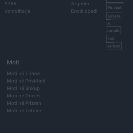
SPAK
Argetim
Piranjat
Kombëtarja
Enciklopedi
gazeta,
tv,
portale
Sali
Berisha
Moti
Moti në Tiranë
Moti në Prishtinë
Moti në Shkup
Moti në Durrës
Moti në Prizren
Moti në Tetovë