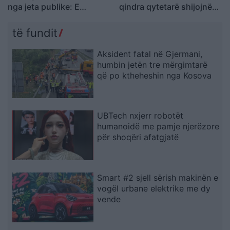
nga jeta publike: E
qindra qytetarë shijojnë
planifikoja prej kohësh
humorin e trupës
të fundit
Aksident fatal në Gjermani,
humbin jetën tre mërgimtarë
që po ktheheshin nga Kosova
UBTech nxjerr robotët
humanoidë me pamje njerëzore
për shoqëri afatgjatë
Smart #2 sjell sërish makinën e
vogël urbane elektrike me dy
vende