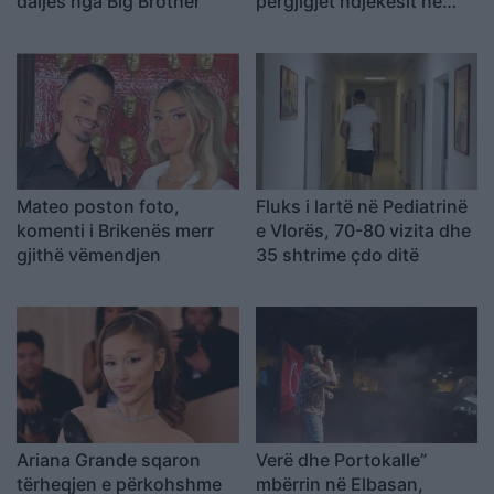
daljes nga Big Brother
përgjigjet ndjekësit në
mënyrë ironike
Mateo poston foto,
Fluks i lartë në Pediatrinë
komenti i Brikenës merr
e Vlorës, 70-80 vizita dhe
gjithë vëmendjen
35 shtrime çdo ditë
Ariana Grande sqaron
Verë dhe Portokalle”
tërheqjen e përkohshme
mbërrin në Elbasan,