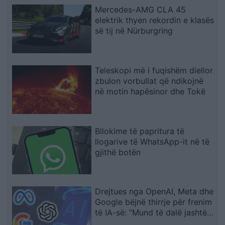
Mercedes-AMG CLA 45
elektrik thyen rekordin e klasës
së tij në Nürburgring
Teleskopi më i fuqishëm diellor
zbulon vorbullat që ndikojnë
në motin hapësinor dhe Tokë
Bllokime të papritura të
llogarive të WhatsApp-it në të
gjithë botën
Drejtues nga OpenAI, Meta dhe
Google bëjnë thirrje për frenim
të IA-së: “Mund të dalë jashtë
kontrollit