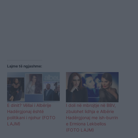
Lajme të ngjashme:
E dinit? Vëllai i Albërije
I doli në mbrojtje në BBV,
Hadërgjonaj është
zbulohet lidhja e Albërie
politikani i njohur (FOTO
Hadërgjonaj me ish-burrin
LAJM)
e Ermiona Lekbellos
(FOTO LAJM)