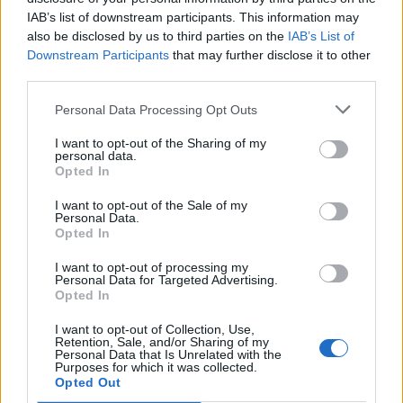
IAB’s list of downstream participants. This information may
also be disclosed by us to third parties on the
IAB’s List of
Downstream Participants
that may further disclose it to other
third parties.
Personal Data Processing Opt Outs
Momenti surprizë i Drake:
Ishte duke shijuar
Reperi i njohur leh si qen
pushimet me Hamilton,
I want to opt-out of the Sharing of my
për streameren gotike
Kim Kardashianit i ndodh
personal data.
gjatë një spektakli virtual
“gjëma”! Grabitësi i
Opted In
takimesh
thyejnë shtëpinë
I want to opt-out of the Sale of my
Personal Data.
Opted In
I want to opt-out of processing my
Personal Data for Targeted Advertising.
Opted In
Vanessa Paradis dhe
Adelina Ismaili habit me
I want to opt-out of Collection, Use,
Samuel Bensetrit i japin
deklaratën për Dua Lipan
Retention, Sale, and/or Sharing of my
Personal Data that Is Unrelated with the
fund martesës pas tetë
dhe Rita Orën: “Do ishin
Purposes for which it was collected.
vitesh
dy vajza të zakonshme
Opted Out
nëse…”