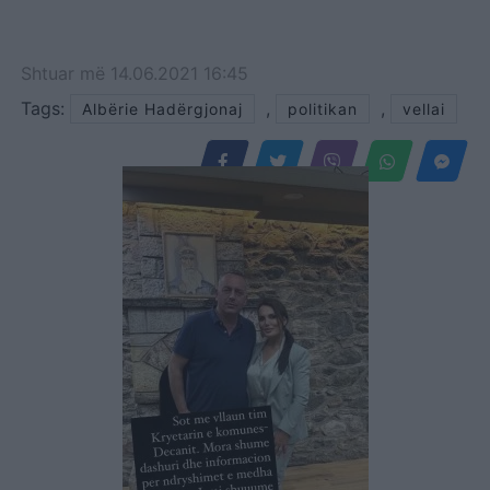
Shtuar
më
14.06.2021 16:45
Tags:
,
,
Albërie Hadërgjonaj
politikan
vellai