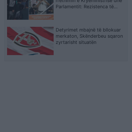
rrethimin e Kryeministrisë dhe
Parlamentit: Rezistenca të
vazhdojë
Detyrimet mbajnë të bllokuar
merkaton, Skënderbeu sqaron
zyrtarisht situatën