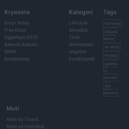
Kryesore
Kategori
Tags
Erion Veliaj
Lifestyle
Edi Rama
Free Esim
Showbiz
Albania
Zgjedhjet 2025
Tech
News
Belinda Balluku
Shëndetësi
Ilir Meta
SPAK
Argetim
Piranjat
Kombëtarja
Enciklopedi
gazeta,
tv,
portale
Sali
Berisha
Moti
Moti në Tiranë
Moti në Prishtinë