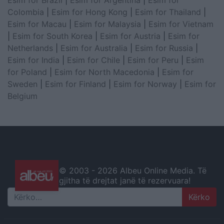
Esim for Brazil
|
Esim for Argentina
|
Esim for
Colombia
|
Esim for Hong Kong
|
Esim for Thailand
|
Esim for Macau
|
Esim for Malaysia
|
Esim for Vietnam
|
Esim for South Korea
|
Esim for Austria
|
Esim for
Netherlands
|
Esim for Australia
|
Esim for Russia
|
Esim for India
|
Esim for Chile
|
Esim for Peru
|
Esim
for Poland
|
Esim for North Macedonia
|
Esim for
Sweden
|
Esim for Finland
|
Esim for Norway
|
Esim for
Belgium
© 2003 -
2026 Albeu Online Media. Të
gjitha të drejtat janë të rezervuara!
Search