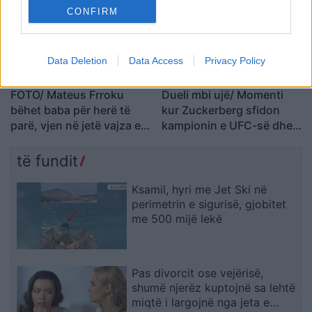
CONFIRM
Data Deletion
Data Access
Privacy Policy
FOTO/ Mateus Frroku
Dueli mbi ujë/ Momenti
bëhet baba për herë të
kur Zuckerberg sfidon
parë, vjen në jetë vajza e
kampionin e UFC-së dhe
tij…
përfundon në Liqenin
Tahoe
të fundit
Ksamil, hyri me Jet Ski në
perimetrin e sigurisë, gjobitet
me 500 mijë lekë
Pas divorcit ose vejërisë,
shumë njerëz kuptojnë sa lehtë
miqtë i largojnë nga jeta e