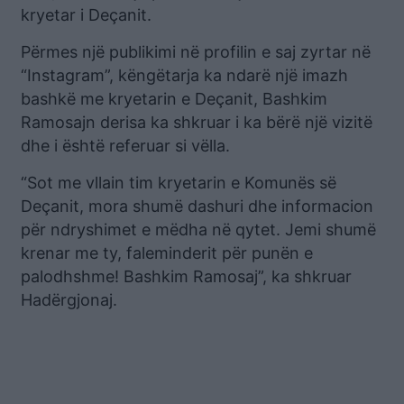
kryetar i Deçanit.
Përmes një publikimi në profilin e saj zyrtar në
“Instagram”, këngëtarja ka ndarë një imazh
bashkë me kryetarin e Deçanit, Bashkim
Ramosajn derisa ka shkruar i ka bërë një vizitë
dhe i është referuar si vëlla.
“Sot me vllain tim kryetarin e Komunës së
Deçanit, mora shumë dashuri dhe informacion
për ndryshimet e mëdha në qytet. Jemi shumë
krenar me ty, faleminderit për punën e
palodhshme! Bashkim Ramosaj”, ka shkruar
Hadërgjonaj.