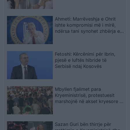
çifteve
Ahmeti: Marrëveshja e Ohrit
ishte kompromisi më i mirë,
ndërsa tani synohet zhbërja e
gjuhës shqipe
Fetoshi: Kërcënimi për Ibrin,
pjesë e luftës hibride të
Serbisë ndaj Kosovës
Mbyllen fjalimet para
Kryeministrisë, protestuesit
marshojnë në akset kryesore të
Tiranës
Sazan Guri bën thirrje për