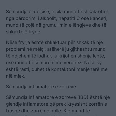
Sëmundja e mëlçisë, e cila mund të shkaktohet
nga përdorimi i alkoolit, hepatiti C ose kanceri,
mund të çojë në grumullimin e lëngjeve dhe të
shkaktojë fryrje.
Nëse fryrja është shkaktuar për shkak të një
problemi në mëlçi, atëherë ju gjithashtu mund
të ndjeheni të lodhur, ju krijohen shenja lehtë,
ose mund të sëmureni me verdhëz. Nëse ky
është rasti, duhet të kontaktoni menjëherë me
një mjek.
Sëmundja inflamatore e zorrëve
Sëmundja inflamatore e zorrëve (IBD) është një
gjendje inflamatore që prek kryesisht zorrën e
trashë dhe zorrën e hollë. Kjo mund të