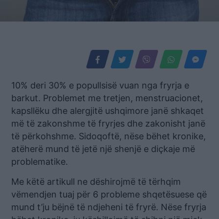
10% deri 30% e popullsisë vuan nga fryrja e
barkut. Problemet me tretjen, menstruacionet,
kapsllëku dhe alergjitë ushqimore janë shkaqet
më të zakonshme të fryrjes dhe zakonisht janë
të përkohshme. Sidoqoftë, nëse bëhet kronike,
atëherë mund të jetë një shenjë e diçkaje më
problematike.
Me këtë artikull ne dëshirojmë të tërhqim
vëmendjen tuaj për 6 probleme shqetësuese që
mund t’ju bëjnë të ndjeheni të fryrë. Nëse fryrja