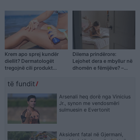
për martesën dhe lidhjen
Krem apo sprej kundër
Dilema prindërore:
diellit? Dermatologët
Lejohet dera e mbyllur në
tregojnë cili produkt
dhomën e fëmijëve? –
mbron më mirë lëkurën
Përgjigjet e psikologëve
të fundit
Arsenali heq dorë nga Vinicius
Jr., synon me vendosmëri
sulmuesin e Evertonit
Aksident fatal në Gjermani,