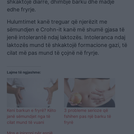
shkaktojë diarre, dhimbje barku dhe madje
edhe fryrje.
Hulumtimet kanë treguar që njerëzit me
sëmundjen e Crohn-it kanë më shumë gjasa të
jenë intolerantë ndaj laktozës. Intoleranca ndaj
laktozës mund të shkaktojë formacione gazi, të
cilat më pas mund të çojnë në fryrje.
Lajme të ngjashme:
Keni barkun e fryrë? Këto
3 probleme serioze që
janë sëmundjet nga të
fshihen pas një barku të
cilat mund të vuani
fryrë
Mos e injoroni për asnjë