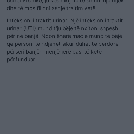
bëhet kronike, ju këshillojmë të shihni një mjek
dhe të mos filloni asnjë trajtim vetë.
Infeksioni i traktit urinar: Një infeksion i traktit
urinar (UTI) mund t’ju bëjë të nxitoni shpesh
për në banjë. Ndonjëherë madje mund të bëjë
që personi të ndjehet sikur duhet të përdorë
përsëri banjën menjëherë pasi të ketë
përfunduar.