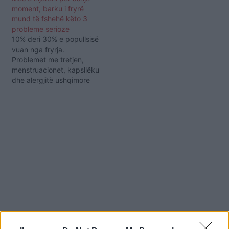
moment, barku i fryrë
mund të fshehë këto 3
probleme serioze
10% deri 30% e popullsisë
vuan nga fryrja.
Problemet me tretjen,
menstruacionet, kapsllëku
dhe alergjitë ushqimore
janë shkaqet më të
zakonshme të fryrjes dhe
zakonisht janë të
përkohshme. Sidoqoftë,
nëse bëhet kronike,
atëherë mund të jetë një
shenjë e diçkaje më
problematike. Me këtë
artikull ne dëshirojmë të
tërhqim vëmendjen…