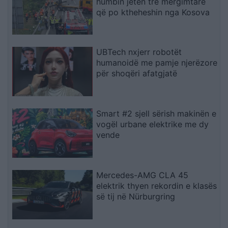
humbin jetën tre mërgimtarë
që po ktheheshin nga Kosova
UBTech nxjerr robotët
humanoidë me pamje njerëzore
për shoqëri afatgjatë
Smart #2 sjell sërish makinën e
vogël urbane elektrike me dy
vende
Mercedes-AMG CLA 45
elektrik thyen rekordin e klasës
së tij në Nürburgring