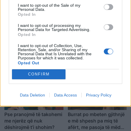
I want to opt-out of the Sale of my
bisedash me të panjohur
Personal Data.
Opted In
I want to opt-out of processing my
Personal Data for Targeted Advertising.
Opted In
I want to opt-out of Collection, Use,
Kur dikush sillet sikur di
Ligji i Zeusit” në “Odise”:
Retention, Sale, and/or Sharing of my
gjithçka dhe e përqendron
Parimi i lashtë i mikpritjes
Personal Data that Is Unrelated with the
Purposes for which it was collected.
çdo bisedë te vetja: çfarë
që vazhdon të vlejë edhe
Opted Out
mund të fshihet pas kësaj
sot
CONFIRM
Data Deletion
Data Access
Privacy Policy
Pse pranojmë të takohemi
Burrat po mbeten gjithnjë
me njerëz që nuk
e më shpesh pa miq të
dëshirojmë t’i shohim?
afërt, me pasoja të mëdha