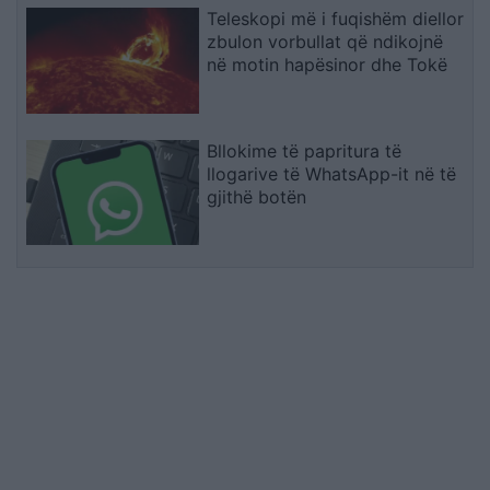
Teleskopi më i fuqishëm diellor
zbulon vorbullat që ndikojnë
në motin hapësinor dhe Tokë
Bllokime të papritura të
llogarive të WhatsApp-it në të
gjithë botën