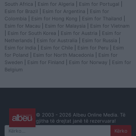
South Africa
|
Esim for Algeria
|
Esim for Portugal
|
Esim for Brazil
|
Esim for Argentina
|
Esim for
Colombia
|
Esim for Hong Kong
|
Esim for Thailand
|
Esim for Macau
|
Esim for Malaysia
|
Esim for Vietnam
|
Esim for South Korea
|
Esim for Austria
|
Esim for
Netherlands
|
Esim for Australia
|
Esim for Russia
|
Esim for India
|
Esim for Chile
|
Esim for Peru
|
Esim
for Poland
|
Esim for North Macedonia
|
Esim for
Sweden
|
Esim for Finland
|
Esim for Norway
|
Esim for
Belgium
© 2003 -
2026 Albeu Online Media. Të
gjitha të drejtat janë të rezervuara!