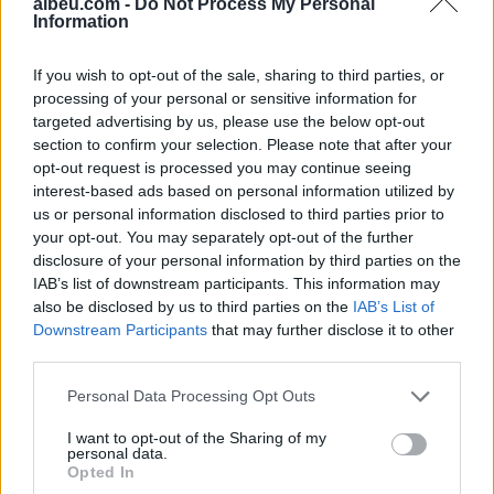
albeu.com -
Do Not Process My Personal
Information
Shtuar
më
23.06.2021 09:55
If you wish to opt-out of the sale, sharing to third parties, or
Tags:
,
,
processing of your personal or sensitive information for
bark
i fryre
probleme
targeted advertising by us, please use the below opt-out
section to confirm your selection. Please note that after your
opt-out request is processed you may continue seeing
interest-based ads based on personal information utilized by
us or personal information disclosed to third parties prior to
your opt-out. You may separately opt-out of the further
disclosure of your personal information by third parties on the
IAB’s list of downstream participants. This information may
also be disclosed by us to third parties on the
IAB’s List of
Downstream Participants
that may further disclose it to other
third parties.
Personal Data Processing Opt Outs
Pse e prekim vazhdimisht
Nga kujdestari i shkollës
I want to opt-out of the Sharing of my
butonin e ashensorit kur
te kuzhinierja në
personal data.
ai është aktiv? Psikologjia
supermarket, çfarë mësoi
Opted In
e shpjegon këtë zakon
pas shtatë ditësh