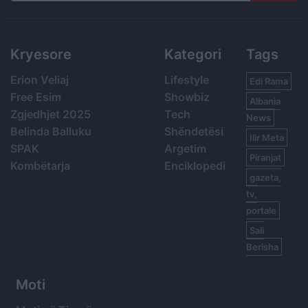
Search
Kryesore
Kategori
Tags
Erion Veliaj
Lifestyle
Edi Rama
Free Esim
Showbiz
Albania
Zgjedhjet 2025
Tech
News
Belinda Balluku
Shëndetësi
Ilir Meta
SPAK
Argetim
Piranjat
Kombëtarja
Enciklopedi
gazeta,
tv,
portale
Sali
Berisha
Moti