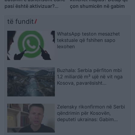
pasi është aktivizuar?
çon shumicën në gabim
Shpjegimi që jep
psikologjia
të fundit
WhatsApp teston mesazhet
tekstuale që fshihen sapo
lexohen
Buzhala: Serbia përfiton mbi
1.2 miliardë m³ ujë në vit nga
Kosova, pavarësisht
kërcënimeve për Ibërin
Zelensky rikonfirmon në Serbi
qëndrimin për Kosovën,
deputeti ukrainas: Gabim
diplomatik, Ukraina duhet ta
njohë