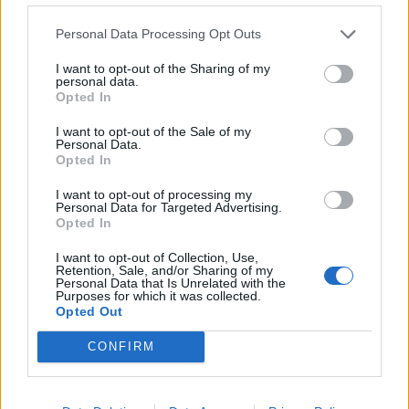
Personal Data Processing Opt Outs
Lajme të ngjashme:
I want to opt-out of the Sharing of my
personal data.
Opted In
I want to opt-out of the Sale of my
Personal Data.
Pal Trashaj’s letter to Gent
FOTO/ Ide nga
Opted In
Sejko and BKT: MCA
mbretëresha Letizia, si të
fraud scheme
kombinoni një fund saten!
I want to opt-out of processing my
Personal Data for Targeted Advertising.
Opted In
I want to opt-out of Collection, Use,
Retention, Sale, and/or Sharing of my
Personal Data that Is Unrelated with the
Purposes for which it was collected.
Opted Out
“Fundet e gënjeshtërta”/ U
nda nga Arbër Çepani,
CONFIRM
flet Arnita Beqiraj