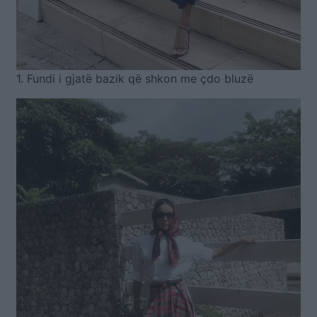
1. Fundi i gjatë bazik që shkon me çdo bluzë