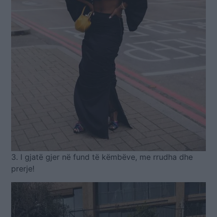
3. I gjatë gjer në fund të këmbëve, me rrudha dhe
prerje!