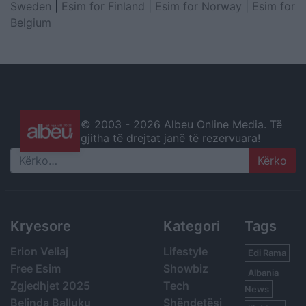
Sweden
|
Esim for Finland
|
Esim for Norway
|
Esim for
Belgium
© 2003 -
2026 Albeu Online Media. Të
gjitha të drejtat janë të rezervuara!
Search
Kryesore
Kategori
Tags
Erion Veliaj
Lifestyle
Edi Rama
Free Esim
Showbiz
Albania
Zgjedhjet 2025
Tech
News
Belinda Balluku
Shëndetësi