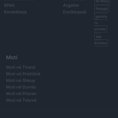
Ilir Meta
SPAK
Argetim
Piranjat
Kombëtarja
Enciklopedi
gazeta,
tv,
portale
Sali
Berisha
Moti
Moti në Tiranë
Moti në Prishtinë
Moti në Shkup
Moti në Durrës
Moti në Prizren
Moti në Tetovë