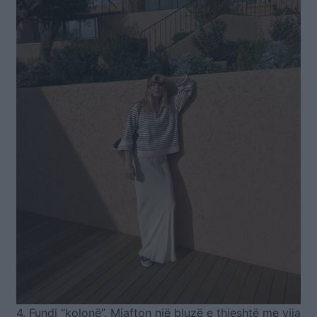
4. Fundi “kolonë”. Mjafton një bluzë e thjeshtë me vija