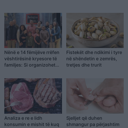
Nënë e 14 fëmijëve rrëfen
Fistekët dhe ndikimi i tyre
vështirësinë kryesore të
në shëndetin e zemrës,
familjes: Si organizohet
tretjes dhe trurit
transporti
Analiza e re e lidh
Sjelljet që duhen
konsumin e mishit të kuq
shmangur pa përjashtim