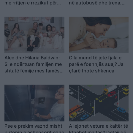
me rritjen e rrezikut për
në autobusë dhe trena,
kancer pankreatik
sipas ekspertëve të etikës
Alec dhe Hilaria Baldwin:
Cila mund të jetë fjala e
Si e ndërtuan familjen me
parë e foshnjës suaj? Ja
shtatë fëmijë mes famës,
çfarë thotë shkenca
dhimbjes dhe sfidave
Pse e prekim vazhdimisht
A lejohet vetura e kaltër të
butonin e ashensorit edhe
kthehet majtas? Detaji që