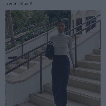
frymëzohuni!