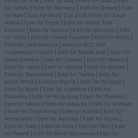
|
Esim for USA
|
Esim for Italy
|
Esim for Spain
|
Esim
for Turkey
|
Esim for Germany
|
Esim for Greece
|
Esim
for Asia
|
Esim for World Cup 2026
|
Esim for Saudi
Arabia
|
Esim for Egypt
|
Esim for United Arab
Emirates
|
Esim for Balkans
|
Esim for Morocco
|
Esim
for China
|
Esim for United Kingdom
|
Esim for Africa
|
Esim for Latin America
|
Esim for GCC Gulf
Cooperation Council
|
Esim for Middle East
|
Esim for
South America
|
Esim for Canada
|
Esim for Mexico
|
Esim for Japan
|
Esim for Albania
|
Esim for Kosovo
|
Esim for Switzerland
|
Esim for Tunisia
|
Esim for
South Africa
|
Esim for Algeria
|
Esim for Portugal
|
Esim for Brazil
|
Esim for Argentina
|
Esim for
Colombia
|
Esim for Hong Kong
|
Esim for Thailand
|
Esim for Macau
|
Esim for Malaysia
|
Esim for Vietnam
|
Esim for South Korea
|
Esim for Austria
|
Esim for
Netherlands
|
Esim for Australia
|
Esim for Russia
|
Esim for India
|
Esim for Chile
|
Esim for Peru
|
Esim
for Poland
|
Esim for North Macedonia
|
Esim for