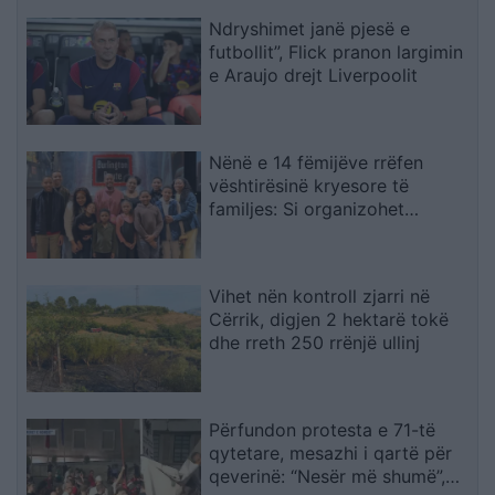
Ndryshimet janë pjesë e
futbollit”, Flick pranon largimin
e Araujo drejt Liverpoolit
Nënë e 14 fëmijëve rrëfen
vështirësinë kryesore të
familjes: Si organizohet
transporti
Vihet nën kontroll zjarri në
Cërrik, digjen 2 hektarë tokë
dhe rreth 250 rrënjë ullinj
Përfundon protesta e 71-të
qytetare, mesazhi i qartë për
qeverinë: “Nesër më shumë”,