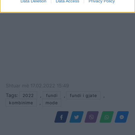
Data Deletion
Data Access
Privacy Policy
Shtuar
më
17.02.2022 15:49
Tags:
,
,
,
2022
fundi
fundi i gjate
,
kombinime
mode