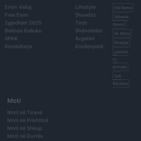
Erion Veliaj
Lifestyle
Edi Rama
Free Esim
Showbiz
Albania
Zgjedhjet 2025
Tech
News
Belinda Balluku
Shëndetësi
Ilir Meta
SPAK
Argetim
Piranjat
Kombëtarja
Enciklopedi
gazeta,
tv,
portale
Sali
Berisha
Moti
Moti në Tiranë
Moti në Prishtinë
Moti në Shkup
Moti në Durrës