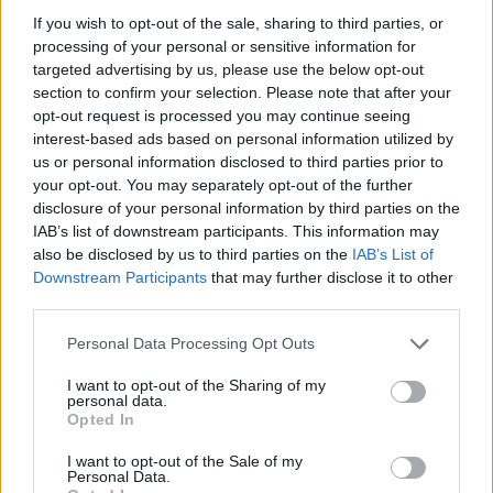
If you wish to opt-out of the sale, sharing to third parties, or
processing of your personal or sensitive information for
targeted advertising by us, please use the below opt-out
section to confirm your selection. Please note that after your
opt-out request is processed you may continue seeing
interest-based ads based on personal information utilized by
us or personal information disclosed to third parties prior to
your opt-out. You may separately opt-out of the further
disclosure of your personal information by third parties on the
IAB’s list of downstream participants. This information may
also be disclosed by us to third parties on the
IAB’s List of
Downstream Participants
that may further disclose it to other
third parties.
Hetimet për dosjen
Vrasja e katër studentëve
“Balluku”/ SPAK ushtron
në Idaho që tronditi
Personal Data Processing Opt Outs
kontrolle në kompaninë
SHBA-në rikthehet në
I want to opt-out of the Sharing of my
“Atelier 4”, sekuestrohet
qendër të vëmendjes
personal data.
projekti i arredimit të vilës
Opted In
luksoze
I want to opt-out of the Sale of my
Personal Data.