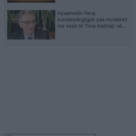
Hysamedin Feraj
kundërpërgjigjet pas incidentit
me vezë të Time Kadriajt në
Kuvend: Kujton të kaluarën në
UÇK dhe lidhjet me Radojçiqin