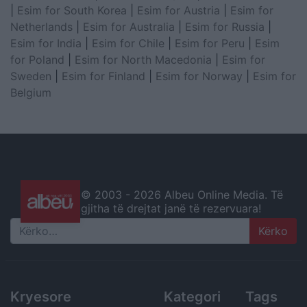
|
Esim for South Korea
|
Esim for Austria
|
Esim for
Netherlands
|
Esim for Australia
|
Esim for Russia
|
Esim for India
|
Esim for Chile
|
Esim for Peru
|
Esim
for Poland
|
Esim for North Macedonia
|
Esim for
Sweden
|
Esim for Finland
|
Esim for Norway
|
Esim for
Belgium
© 2003 -
2026 Albeu Online Media. Të
gjitha të drejtat janë të rezervuara!
Search
Kryesore
Kategori
Tags