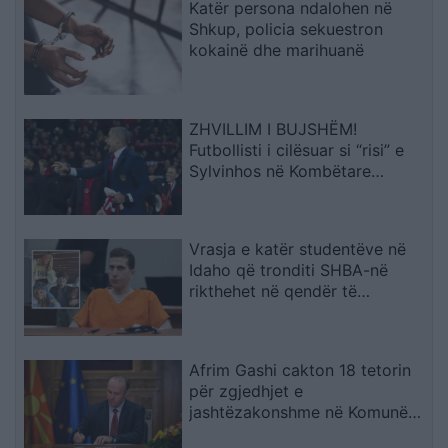
Katër persona ndalohen në
Shkup, policia sekuestron
kokainë dhe marihuanë
ZHVILLIM I BUJSHËM!
Futbollisti i cilësuar si “risi” e
Sylvinhos në Kombëtare
ndërpret kontratën me klubin,
zbulohet arsyeja
Vrasja e katër studentëve në
Idaho që tronditi SHBA-në
rikthehet në qendër të
vëmendjes
Afrim Gashi cakton 18 tetorin
për zgjedhjet e
jashtëzakonshme në Komunën
e Bërvenicës