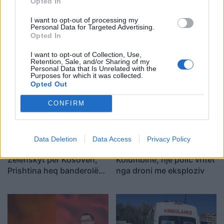
Opted In
I want to opt-out of processing my
Personal Data for Targeted Advertising.
Netanyahu refuzon planin
Anije romake 2100-
Opted In
amerikan për Gazën:
vjeçare me qindra amfora
I want to opt-out of Collection, Use,
Tërheqja izraelite
vere del në dritë në brigjet
Retention, Sale, and/or Sharing of my
kushtëzohet me
e Siçilisë
Personal Data that Is Unrelated with the
Purposes for which it was collected.
çarmatimin e Hamasit
Opted Out
CONFIRM
Data Deletion
Data Access
Privacy Policy
FOTOLAJM/ Deklaratat e
Dy shpërthime tronditin
Zelenskyt për Kosovën,
Kolumbinë, një polic vritet
Prishtina heq banderolën
nga droni me eksploziv
gjigande me mbishkrimin
‘Free Ukraine’