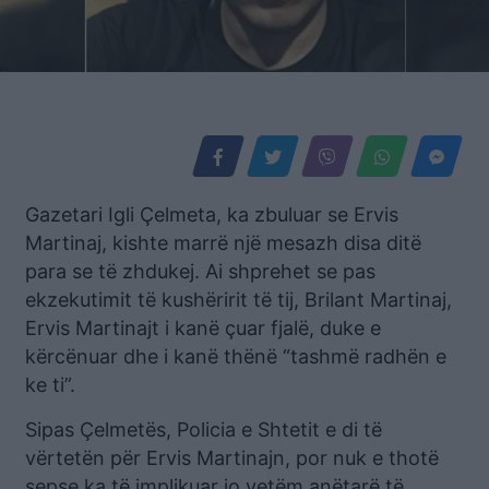
Gazetari Igli Çelmeta, ka zbuluar se Ervis
Martinaj, kishte marrë një mesazh disa ditë
para se të zhdukej. Ai shprehet se pas
ekzekutimit të kushëririt të tij, Brilant Martinaj,
Ervis Martinajt i kanë çuar fjalë, duke e
kërcënuar dhe i kanë thënë “tashmë radhën e
ke ti”.
Sipas Çelmetës, Policia e Shtetit e di të
vërtetën për Ervis Martinajn, por nuk e thotë
sepse ka të implikuar jo vetëm anëtarë të