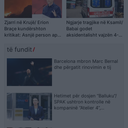
Zjarri në Krujë/ Erion
Ngjarje tragjike në Ksamil/
Braçe kundërshton
Babai godet
kritikat: Asnjë person apo
aksidentalisht vajzën 4-
banesë nuk u dëmtua,
vjeçare me makinë, fëmija
cinizëm të thuash se 4.2
humb jetën
të fundit
milionë euro do ta
shuanin menjëherë
Barcelona mbron Marc Bernal
dhe përgatit rinovimin e tij
Hetimet për dosjen “Balluku”/
SPAK ushtron kontrolle në
kompaninë “Atelier 4”,
sekuestrohet projekti i
arredimit të vilës luksoze