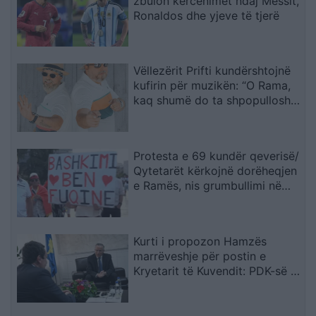
zbulon kërcënimet ndaj Messit,
Ronaldos dhe yjeve të tjerë
Vëllezërit Prifti kundërshtojnë
kufirin për muzikën: “O Rama,
kaq shumë do ta shpopullosh
vendin? Keq e më keq!”
Protesta e 69 kundër qeverisë/
Qytetarët kërkojnë dorëheqjen
e Ramës, nis grumbullimi në
sheshin “Skënderbej”: Fuqia
qëndron te bashkimi
Kurti i propozon Hamzës
marrëveshje për postin e
Kryetarit të Kuvendit: PDK-së i
ofrohet një nga tri pozitat e
larta shtetërore