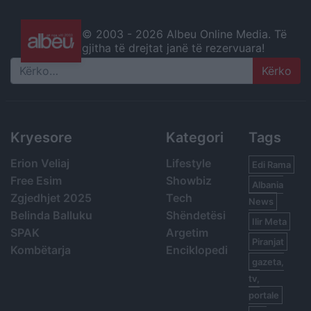
© 2003 -
2026 Albeu Online Media. Të
gjitha të drejtat janë të rezervuara!
Search
Kryesore
Kategori
Tags
Erion Veliaj
Lifestyle
Edi Rama
Free Esim
Showbiz
Albania
Zgjedhjet 2025
Tech
News
Belinda Balluku
Shëndetësi
Ilir Meta
SPAK
Argetim
Piranjat
Kombëtarja
Enciklopedi
gazeta,
tv,
portale