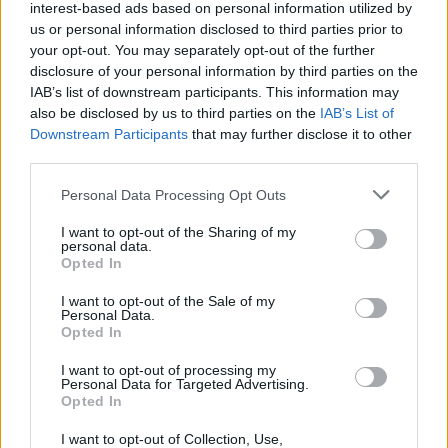
interest-based ads based on personal information utilized by
us or personal information disclosed to third parties prior to
Video/ Tragjedi në Ceuta, i
Përhapja e virusit të Nilit
your opt-out. You may separately opt-out of the further
riu që po tentonte të
Perëndimor ngre
disclosure of your personal information by third parties on the
IAB’s list of downstream participants. This information may
kalonte ilegalisht nga
shqetësime në Greqi
also be disclosed by us to third parties on the
IAB’s List of
Maroku me parashutë bie
Downstream Participants
that may further disclose it to other
në det dhe vdes
third parties.
Personal Data Processing Opt Outs
I want to opt-out of the Sharing of my
personal data.
Opted In
Apeli ndalon përkohësisht
Foto+Video/ SHBA hap
projektin 400 milionë
arkivin e UFO-ve, dalin
I want to opt-out of the Sale of my
Personal Data.
dollarësh për sallën e
dosje të tjera për objekte
Opted In
vallëzimit në Shtëpinë e
misterioze dhe dukuri të
Bardhë
pashpjeguara
I want to opt-out of processing my
Personal Data for Targeted Advertising.
Opted In
I want to opt-out of Collection, Use,