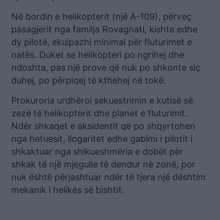
Në bordin e helikopterit (një A-109), përveç
pasagjerit nga familja Rovagnati, kishte edhe
dy pilotë, ekuipazhi minimal për fluturimet e
natës. Duket se helikopteri po ngrihej dhe
ndoshta, pas një prove që nuk po shkonte siç
duhej, po përpiqej të kthehej në tokë.
Prokuroria urdhëroi sekuestrimin e kutisë së
zezë të helikopterit dhe planet e fluturimit.
Ndër shkaqet e aksidentit që po shqyrtohen
nga hetuesit, llogaritet edhe gabimi i pilotit i
shkaktuar nga shikueshmëria e dobët për
shkak të një mjegulle të dendur në zonë, por
nuk është përjashtuar ndër të tjera një dështim
mekanik i helikës së bishtit.