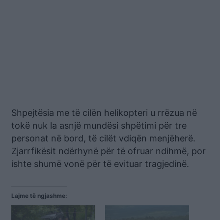
Shpejtësia me të cilën helikopteri u rrëzua në
tokë nuk la asnjë mundësi shpëtimi për tre
personat në bord, të cilët vdiqën menjëherë.
Zjarrfikësit ndërhynë për të ofruar ndihmë, por
ishte shumë vonë për të evituar tragjedinë.
Lajme të ngjashme: