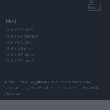
Sali
Berisha
Moti
Moti në Tiranë
Moti në Prishtinë
Moti në Shkup
Moti në Durrës
Moti në Prizren
Moti në Tetovë
© 2003 -
2026 Të gjitha të drejtat janë të rezervuara!
Kontaktoni
Kushtet e Përdorimit
Privacy Policy
Powered by:
orihost.com