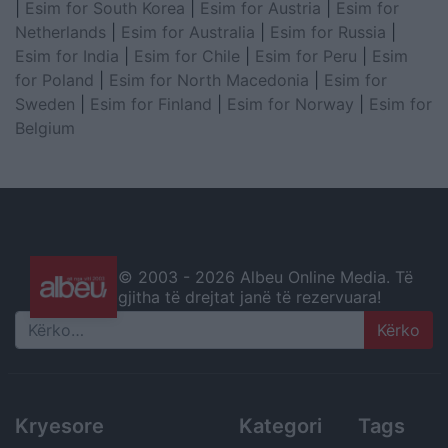
|
Esim for South Korea
|
Esim for Austria
|
Esim for
Netherlands
|
Esim for Australia
|
Esim for Russia
|
Esim for India
|
Esim for Chile
|
Esim for Peru
|
Esim
for Poland
|
Esim for North Macedonia
|
Esim for
Sweden
|
Esim for Finland
|
Esim for Norway
|
Esim for
Belgium
© 2003 -
2026 Albeu Online Media. Të
gjitha të drejtat janë të rezervuara!
Search
Kryesore
Kategori
Tags