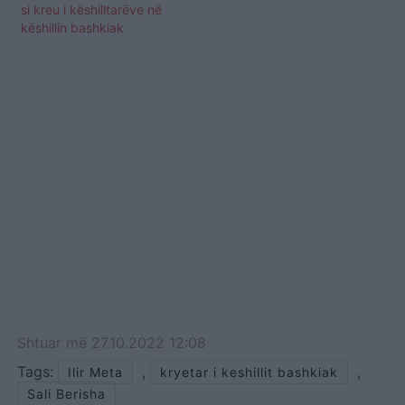
si kreu i këshilltarëve në
këshillin bashkiak
Shtuar
më
27.10.2022 12:08
Tags:
,
,
Ilir Meta
kryetar i keshillit bashkiak
Sali Berisha