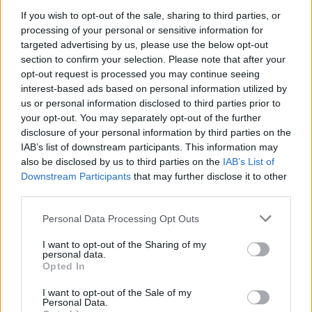
If you wish to opt-out of the sale, sharing to third parties, or
processing of your personal or sensitive information for
Zjarr i përmasave të
Sokol Hoxha ekstradohet
targeted advertising by us, please use the below opt-out
mëdha në Klos, shpëtohet
në Shqipëri, Ambasada
section to confirm your selection. Please note that after your
një e moshuar invalide
Amerikane: SHBA nuk
opt-out request is processed you may continue seeing
dhe rrezikohet kabina
është strehë për
interest-based ads based on personal information utilized by
elektrike
kriminelët që abuzojnë me
us or personal information disclosed to third parties prior to
sistemin e emigracionit
your opt-out. You may separately opt-out of the further
disclosure of your personal information by third parties on the
IAB’s list of downstream participants. This information may
also be disclosed by us to third parties on the
IAB’s List of
Downstream Participants
that may further disclose it to other
third parties.
Apeli ndalon përkohësisht
Kodi Rrugor ndryshon:
projektin 400 milionë
Përsëritësit e dehur në
Personal Data Processing Opt Outs
dollarësh për sallën e
timon humbasin patentën
I want to opt-out of the Sharing of my
vallëzimit në Shtëpinë e
përgjithmonë
personal data.
Bardhë
Opted In
I want to opt-out of the Sale of my
Personal Data.