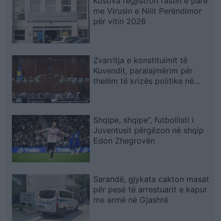
Kosova regjistron rastin e parë
me Virusin e Nilit Perëndimor
për vitin 2026
Zvarritja e konstituimit të
Kuvendit, paralajmërim për
thellim të krizës politike në
Kosovë
Shqipe, shqipe”, futbollisti i
Juventusit përgëzon në shqip
Edon Zhegrovën
Sarandë, gjykata cakton masat
për pesë të arrestuarit e kapur
me armë në Gjashtë