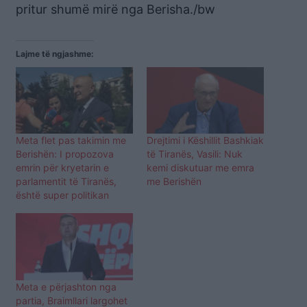
pritur shumë mirë nga Berisha./bw
Lajme të ngjashme:
Meta flet pas takimin me
Drejtimi i Këshillit Bashkiak
Berishën: I propozova
të Tiranës, Vasili: Nuk
emrin për kryetarin e
kemi diskutuar me emra
parlamentit të Tiranës,
me Berishën
është super politikan
Meta e përjashton nga
partia, Braimllari largohet