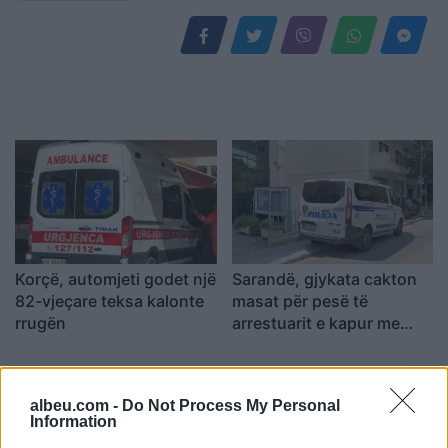
Korçë, automjeti godet një
Sarandë, gjykata cakton
82-vjeçare teksa kalonte
masat për pesë të
rrugën
arrestuarit e kapur me
armë në Gjashtë
albeu.com -
Do Not Process My Personal
Information