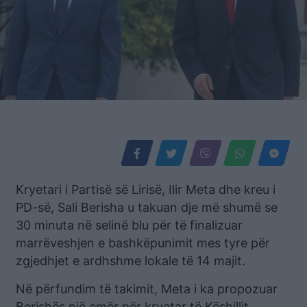
Kryetari i Partisë së Lirisë, Ilir Meta dhe kreu i
PD-së, Sali Berisha u takuan dje më shumë se
30 minuta në selinë blu për të finalizuar
marrëveshjen e bashkëpunimit mes tyre për
zgjedhjet e ardhshme lokale të 14 majit.
Në përfundim të takimit, Meta i ka propozuar
Berishës një emër për kryetar të Këshillit