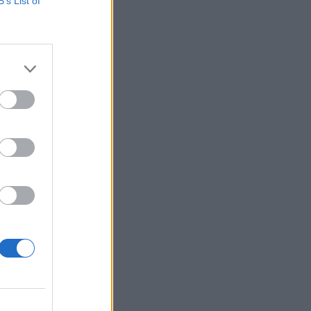
B’s List of
Belgium
heni
aja”,
tha
or