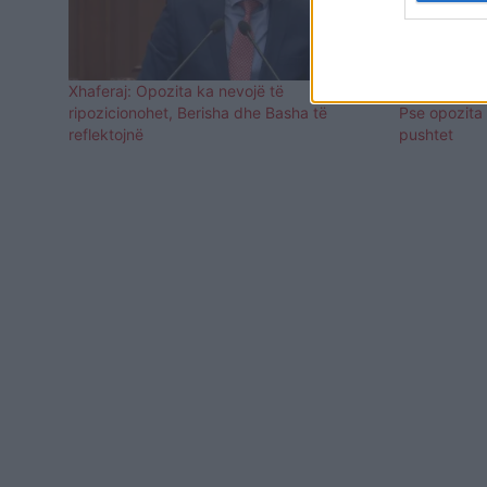
Xhaferaj: Opozita ka nevojë të
Xhaferaj, p
ripozicionohet, Berisha dhe Basha të
Pse opozita 
reflektojnë
pushtet