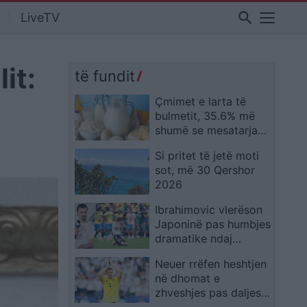
search
LiveTV
it:
të fundit
Çmimet e larta të
bulmetit, 35.6% më
shumë se mesatarja
në 2025! Shqipëria e
Si pritet të jetë moti
treta në Europë
sot, më 30 Qershor
2026
Ibrahimovic vlerëson
Japoninë pas humbjes
dramatike ndaj
Brazilit: Meritonin më
Neuer rrëfen heshtjen
tepër
në dhomat e
zhveshjes pas daljes
tronditëse dhe