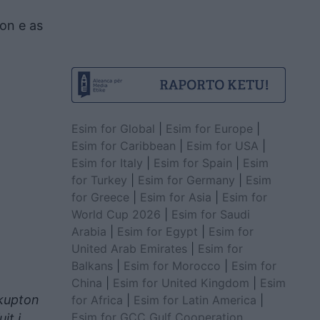
on e as
Esim for Global
|
Esim for Europe
|
Esim for Caribbean
|
Esim for USA
|
Esim for Italy
|
Esim for Spain
|
Esim
for Turkey
|
Esim for Germany
|
Esim
for Greece
|
Esim for Asia
|
Esim for
World Cup 2026
|
Esim for Saudi
Arabia
|
Esim for Egypt
|
Esim for
United Arab Emirates
|
Esim for
Balkans
|
Esim for Morocco
|
Esim for
China
|
Esim for United Kingdom
|
Esim
nkupton
for Africa
|
Esim for Latin America
|
Esim for GCC Gulf Cooperation
jt i