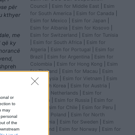
Council
|
Esim for Middle East
|
Esim
pse për
for South America
|
Esim for Canada
|
u kthyer
Esim for Mexico
|
Esim for Japan
|
Esim for Albania
|
Esim for Kosovo
|
Esim for Switzerland
|
Esim for Tunisia
dale, me
|
Esim for South Africa
|
Esim for
 që ky
Algeria
|
Esim for Portugal
|
Esim for
zhorancë
Brazil
|
Esim for Argentina
|
Esim for
 vend,
Colombia
|
Esim for Hong Kong
|
Esim
shpreh
for Thailand
|
Esim for Macau
|
Esim
for Malaysia
|
Esim for Vietnam
|
Esim
for South Korea
|
Esim for Austria
|
s palëve
Esim for Netherlands
|
Esim for
sonal or
Australia
|
Esim for Russia
|
Esim for
ection to
India
|
Esim for Chile
|
Esim for Peru
|
ou may
Esim for Poland
|
Esim for North
 personal
Macedonia
|
Esim for Sweden
|
Esim
out of the
for Finland
|
Esim for Norway
|
Esim for
 downstream