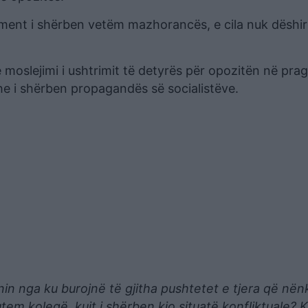
lament i shërben vetëm mazhorancës, e cila nuk dëshir
 moslejimi i ushtrimit të detyrës për opozitën në prag
dhe i shërben propagandës së socialistëve.
nin nga ku burojnë të gjitha pushtetet e tjera që në
m kolegë, kujt i shërben kjo situatë konfliktuale? Ku