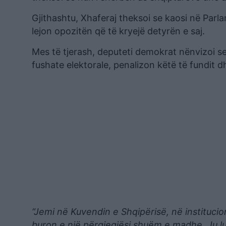
Gjithashtu, Xhaferaj theksoi se kaosi në Par
lejon opozitën që të kryejë detyrën e saj.
Mes të tjerash, deputeti demokrat nënvizoi se
fushate elektorale, penalizon këtë të fundit 
“Jemi në Kuvendin e Shqipërisë, në institucio
buron e një përgjegjësi shuëm e madhe. Ju lute