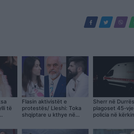
ksa
Flasin aktivistët e
Sherr në Durrës
lli të
protestës/ Lleshi: Toka
plagoset 45-vje
shqiptare u kthye në
policia në kërki
eksperiment! Kurti: Rama
autorëve
na trajton si njerëz me