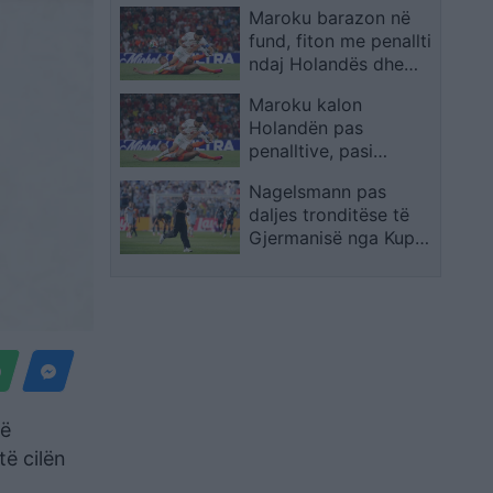
Maroku barazon në
konfirmon largimin
fund, fiton me penallti
nga kombëtarja
ndaj Holandës dhe
kalon në 1/8 e finales
Maroku kalon
Holandën pas
penalltive, pasi
barazoi në shtesë
Nagelsmann pas
daljes tronditëse të
Gjermanisë nga Kupa
e Botës: Jam i
gatshëm të vazhdoj
së
të cilën