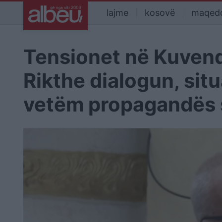
lajme
kosovë
maqed
Tensionet në Kuvend/
Rikthe dialogun, situ
vetëm propagandës s