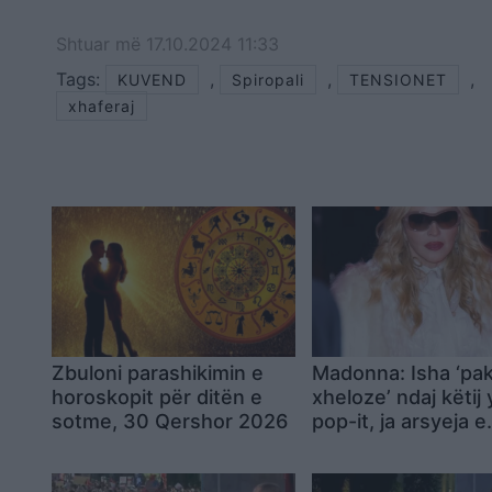
Shtuar
më
17.10.2024 11:33
Tags:
,
,
,
KUVEND
Spiropali
TENSIONET
xhaferaj
Zbuloni parashikimin e
Madonna: Isha ‘pa
horoskopit për ditën e
xheloze’ ndaj këtij y
sotme, 30 Qershor 2026
pop-it, ja arsyeja e
papritur