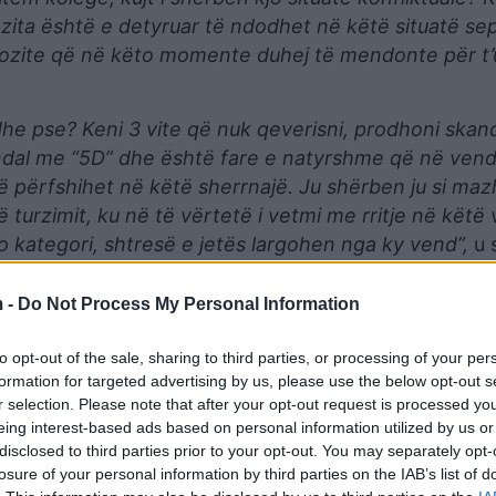
pozita është e detyruar të ndodhet në këtë situatë se
opozite që në këto momente duhej të mendonte për t’
he pse? Keni 3 vite që nuk qeverisni, prodhoni skan
ndal me “5D” dhe është fare e natyrshme që në vend
ë përfshihet në këtë sherrnajë. Ju shërben ju si ma
të turzimit, ku në të vërtetë i vetmi me rritje në këtë
o kategori, shtresë e jetës largohen nga ky vend”,
u 
 -
Do Not Process My Personal Information
isa Spiropalit, duke i kërkuar të rivendosë dialogun me
to opt-out of the sale, sharing to third parties, or processing of your per
formation for targeted advertising by us, please use the below opt-out s
r selection. Please note that after your opt-out request is processed y
eing interest-based ads based on personal information utilized by us or
disclosed to third parties prior to your opt-out. You may separately opt-
losure of your personal information by third parties on the IAB’s list of