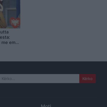
utta
esta:
 me email
sja një
i juaj do
Bruksel
Search
Moti