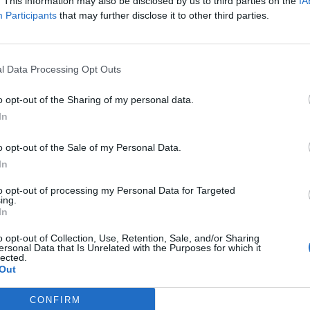
. This information may also be disclosed by us to third parties on the
IA
Participants
that may further disclose it to other third parties.
l Data Processing Opt Outs
o opt-out of the Sharing of my personal data.
tares së Kuvendit dhe nuk është misioni juaj të rikt
In
ogun dhe ju lutem kthehuni në ushtrimin e detyrave tu
o opt-out of the Sale of my Personal Data.
In
në se situata e krijuar nuk i shërben as mazhorancës, p
ë funksionojë siç duhet.
to opt-out of processing my Personal Data for Targeted
ing.
In
o opt-out of Collection, Use, Retention, Sale, and/or Sharing
ersonal Data that Is Unrelated with the Purposes for which it
lected.
Out
CONFIRM