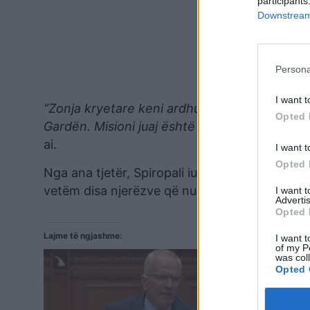
participants
Downstream 
Persona
I want t
“Zonja kryetare keni ardhur në detyrën e Krye
Opted 
Gardën. Misioni juaj është të rivendosni dial
ai.
I want t
Opted 
Nga ana tjetër, Spiropali iu përgjigj duke thë
vetëm disa njerëzve që nuk duan që kuvendi t
I want 
Advertis
Opted 
Lajme të ngjashme:
I want t
of my P
was col
Opted 