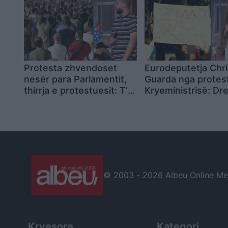
Protesta zhvendoset
Eurodeputetja Chri
nesër para Parlamentit,
Guarda nga protes
thirrja e protestuesit: T’u
Kryeministrisë: Dre
bëjmë të qartë se nuk na
së shkohet me dinji
përfaqësojnë! Në
me përulje
mbrëmje rikthim te
Kryeministria
© 2003 -
2026 Albeu Online Medi
Kryesore
Kategori