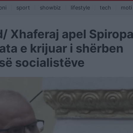
oni
sport
showbiz
lifestyle
tech
moti
 Xhaferaj apel Spiropal
ata e krijuar i shërben
ë socialistëve