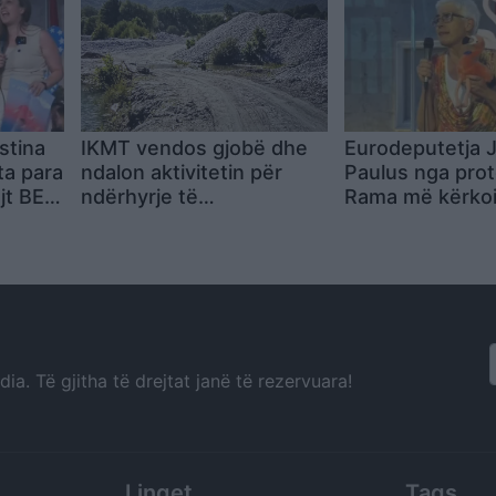
bisht
stina
IKMT vendos gjobë dhe
Eurodeputetja J
ta para
ndalon aktivitetin për
Paulus nga prot
jt BE-
ndërhyrje të
Rama më kërkoi
tet, jo
jashtëligjshme në
të mos mbështe
shtratin e Lumit të
amendament, zër
Valbonës
të dëgjohet në 
a. Të gjitha të drejtat janë të rezervuara!
Linqet
Tags