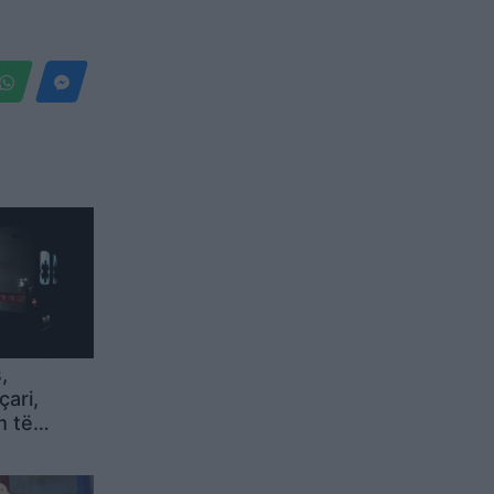
,
çari,
m të