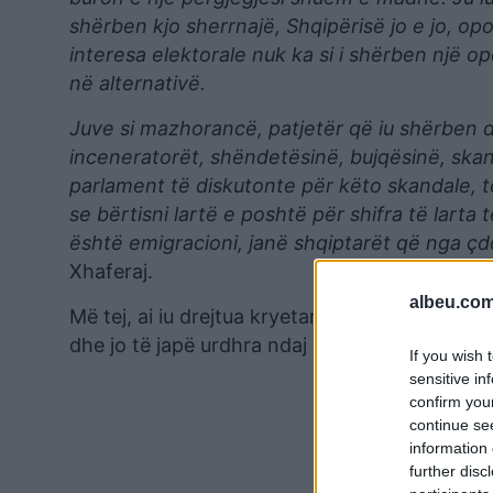
shërben kjo sherrnajë, Shqipërisë jo e jo, o
interesa elektorale nuk ka si i shërben një 
në alternativë.
Juve si mazhorancë, patjetër që iu shërben d
inceneratorët, shëndetësinë, bujqësinë, ska
parlament të diskutonte për këto skandale, t
se bërtisni lartë e poshtë për shifra të larta 
është emigracioni, janë shqiptarët që nga çd
Xhaferaj.
albeu.com
Më tej, ai iu drejtua kryetares së Kuvendit, El
dhe jo të japë urdhra ndaj Gardës.
If you wish 
sensitive in
confirm you
continue se
information 
further disc