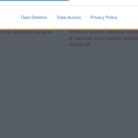
Data Deletion
Data Access
Privacy Policy
ërgjigje Ramës nga Kuvendi:
DEBATET/ Pse u shty diskutimi i bu
do të vijë shumë shpejt në
SHISH në Kuvend, Xhaferaj: Drejtor
të raportojë, Naço miraton kërkes
demokratit