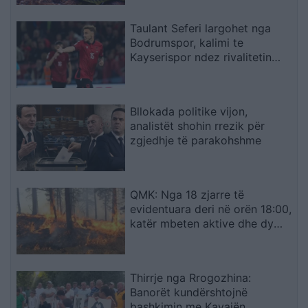
Taulant Seferi largohet nga
Bodrumspor, kalimi te
Kayserispor ndez rivalitetin
turk
Bllokada politike vijon,
analistët shohin rrezik për
zgjedhje të parakohshme
QMK: Nga 18 zjarre të
evidentuara deri në orën 18:00,
katër mbeten aktive dhe dy
janë vënë nën kontroll
Thirrje nga Rrogozhina:
Banorët kundërshtojnë
bashkimin me Kavajën,