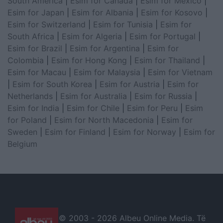
South America
|
Esim for Canada
|
Esim for Mexico
|
Esim for Japan
|
Esim for Albania
|
Esim for Kosovo
|
Esim for Switzerland
|
Esim for Tunisia
|
Esim for
South Africa
|
Esim for Algeria
|
Esim for Portugal
|
Esim for Brazil
|
Esim for Argentina
|
Esim for
Colombia
|
Esim for Hong Kong
|
Esim for Thailand
|
Esim for Macau
|
Esim for Malaysia
|
Esim for Vietnam
|
Esim for South Korea
|
Esim for Austria
|
Esim for
Netherlands
|
Esim for Australia
|
Esim for Russia
|
Esim for India
|
Esim for Chile
|
Esim for Peru
|
Esim
for Poland
|
Esim for North Macedonia
|
Esim for
Sweden
|
Esim for Finland
|
Esim for Norway
|
Esim for
Belgium
© 2003 -
2026 Albeu Online Media. Të