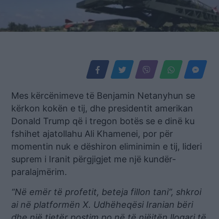
Mes kërcënimeve të Benjamin Netanyhun se
kërkon kokën e tij, dhe presidentit amerikan
Donald Trump që i tregon botës se e dinë ku
fshihet ajatollahu Ali Khamenei, por për
momentin nuk e dëshiron eliminimin e tij, lideri
suprem i Iranit përgjigjet me një kundër-
paralajmërim.
“Në emër të profetit, beteja fillon tani”, shkroi
ai në platformën X. Udhëheqësi Iranian bëri
dhe një tjetër postim po në të njëjtën llogari të