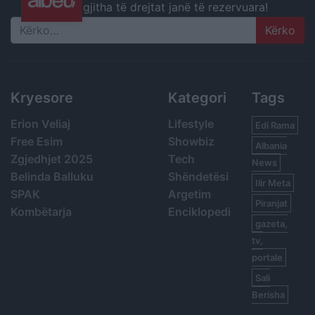
gjitha të drejtat janë të rezervuara!
Search
Kryesore
Kategori
Tags
Erion Veliaj
Lifestyle
Edi Rama
Free Esim
Showbiz
Albania
Zgjedhjet 2025
Tech
News
Belinda Balluku
Shëndetësi
Ilir Meta
SPAK
Argetim
Piranjat
Kombëtarja
Enciklopedi
gazeta,
tv,
portale
Sali
Berisha