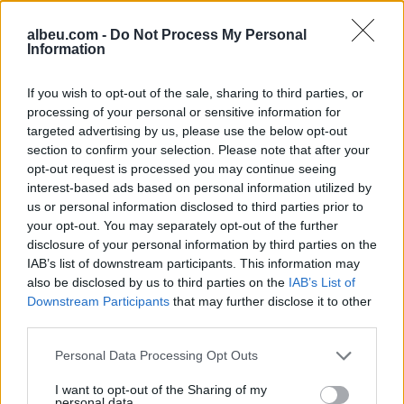
albeu.com -
Do Not Process My Personal
Information
If you wish to opt-out of the sale, sharing to third parties, or
Shtuar
më
18.06.2025 14:50
processing of your personal or sensitive information for
targeted advertising by us, please use the below opt-out
Tags:
,
,
iran
izrael
lufta
section to confirm your selection. Please note that after your
opt-out request is processed you may continue seeing
interest-based ads based on personal information utilized by
us or personal information disclosed to third parties prior to
your opt-out. You may separately opt-out of the further
disclosure of your personal information by third parties on the
IAB’s list of downstream participants. This information may
also be disclosed by us to third parties on the
IAB’s List of
Downstream Participants
that may further disclose it to other
third parties.
Personal Data Processing Opt Outs
I want to opt-out of the Sharing of my
Apeli bllokon projektin e
Video/ Tragjedi në Ceuta, i
personal data.