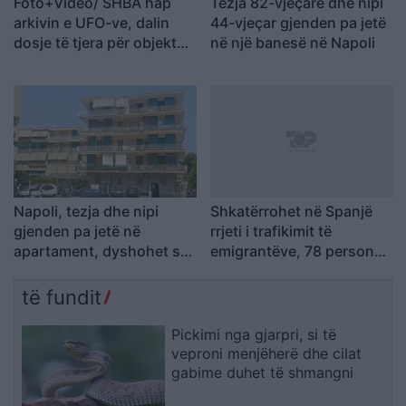
Foto+Video/ SHBA hap
Tezja 82-vjeçare dhe nipi
arkivin e UFO-ve, dalin
44-vjeçar gjenden pa jetë
dosje të tjera për objekte
në një banesë në Napoli
misterioze dhe dukuri të
pashpjeguara
Napoli, tezja dhe nipi
Shkatërrohet në Spanjë
gjenden pa jetë në
rrjeti i trafikimit të
apartament, dyshohet se
emigrantëve, 78 persona
kishin vdekur prej disa
në pranga dhe 18 skafe të
ditësh
sekuestruara
të fundit
Pickimi nga gjarpri, si të
veproni menjëherë dhe cilat
gabime duhet të shmangni