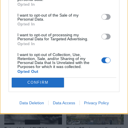
sallës së vallëzimit në
riu që po tentonte të
Opted In
Shtëpinë e Bardhë, Trump
kalonte ilegalisht nga
I want to opt-out of the Sale of my
paralajmëron ankim në
Maroku me parashutë bie
Personal Data.
Supreme: Vendim politik
në det dhe vdes
Opted In
dhe i tmerrshëm
I want to opt-out of processing my
Personal Data for Targeted Advertising.
Opted In
I want to opt-out of Collection, Use,
Retention, Sale, and/or Sharing of my
Personal Data that Is Unrelated with the
Përhapja e virusit të Nilit
Apeli ndalon përkohësisht
Purposes for which it was collected.
Perëndimor ngre
projektin 400 milionë
Opted Out
shqetësime në Greqi
dollarësh për sallën e
vallëzimit në Shtëpinë e
CONFIRM
Bardhë
Data Deletion
Data Access
Privacy Policy