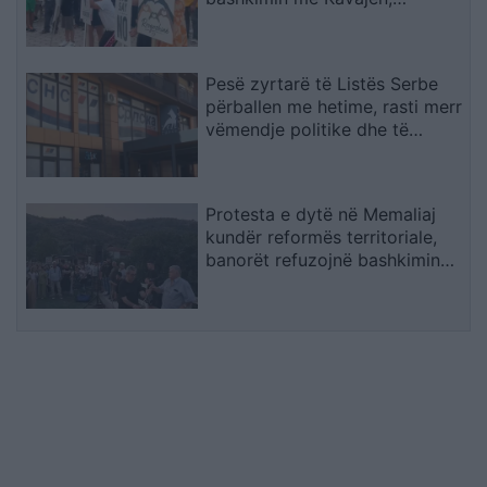
kërkojnë ruajtjen e bashkisë së
tyre
Pesë zyrtarë të Listës Serbe
përballen me hetime, rasti merr
vëmendje politike dhe të
sigurisë
Protesta e dytë në Memaliaj
kundër reformës territoriale,
banorët refuzojnë bashkimin
me Tepelenën