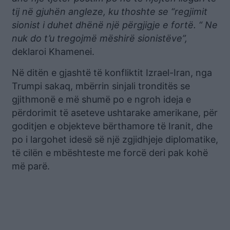
tij në gjuhën angleze, ku thoshte se “regjimit
sionist i duhet dhënë një përgjigje e fortë. “ Ne
nuk do t’u tregojmë mëshirë sionistëve”,
deklaroi Khamenei.
Në ditën e gjashtë të konfliktit Izrael-Iran, nga
Trumpi sakaq, mbërrin sinjali tronditës se
gjithmonë e më shumë po e ngroh ideja e
përdorimit të aseteve ushtarake amerikane, për
goditjen e objekteve bërthamore të Iranit, dhe
po i largohet idesë së një zgjidhjeje diplomatike,
të cilën e mbështeste me forcë deri pak kohë
më parë.