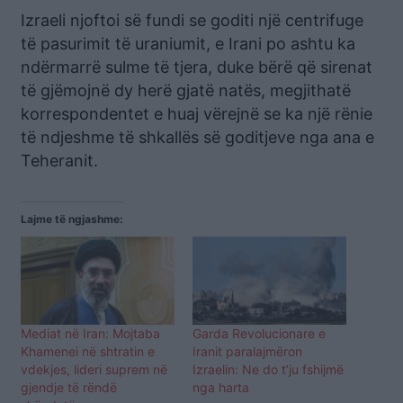
Izraeli njoftoi së fundi se goditi një centrifuge
të pasurimit të uraniumit, e Irani po ashtu ka
ndërmarrë sulme të tjera, duke bërë që sirenat
të gjëmojnë dy herë gjatë natës, megjithatë
korrespondentet e huaj vërejnë se ka një rënie
të ndjeshme të shkallës së goditjeve nga ana e
Teheranit.
Lajme të ngjashme:
Mediat në Iran: Mojtaba
Garda Revolucionare e
Khamenei në shtratin e
Iranit paralajmëron
vdekjes, lideri suprem në
Izraelin: Ne do t’ju fshijmë
gjendje të rëndë
nga harta