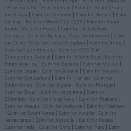
Esim for Global
|
Esim for Europe
|
Esim for Caribbean
|
Esim for USA
|
Esim for Italy
|
Esim for Spain
|
Esim
for Turkey
|
Esim for Germany
|
Esim for Greece
|
Esim
for Asia
|
Esim for World Cup 2026
|
Esim for Saudi
Arabia
|
Esim for Egypt
|
Esim for United Arab
Emirates
|
Esim for Balkans
|
Esim for Morocco
|
Esim
for China
|
Esim for United Kingdom
|
Esim for Africa
|
Esim for Latin America
|
Esim for GCC Gulf
Cooperation Council
|
Esim for Middle East
|
Esim for
South America
|
Esim for Canada
|
Esim for Mexico
|
Esim for Japan
|
Esim for Albania
|
Esim for Kosovo
|
Esim for Switzerland
|
Esim for Tunisia
|
Esim for
South Africa
|
Esim for Algeria
|
Esim for Portugal
|
Esim for Brazil
|
Esim for Argentina
|
Esim for
Colombia
|
Esim for Hong Kong
|
Esim for Thailand
|
Esim for Macau
|
Esim for Malaysia
|
Esim for Vietnam
|
Esim for South Korea
|
Esim for Austria
|
Esim for
Netherlands
|
Esim for Australia
|
Esim for Russia
|
Esim for India
|
Esim for Chile
|
Esim for Peru
|
Esim