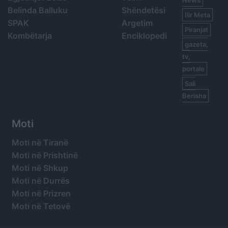
Belinda Balluku
Shëndetësi
Ilir Meta
SPAK
Argetim
Piranjat
Kombëtarja
Enciklopedi
gazeta,
tv,
portale
Sali
Berisha
Moti
Moti në Tiranë
Moti në Prishtinë
Moti në Shkup
Moti në Durrës
Moti në Prizren
Moti në Tetovë