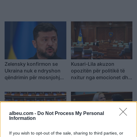
Zelensky konfirmon se
Kusari-Lila akuzon
Ukraina nuk e ndryshon
opozitën për politikë të
qëndrimin për mosnjohjen
nxitur nga emocionet dhe
e Kosovës
mllefi
albeu.com -
Do Not Process My Personal
Information
If you wish to opt-out of the sale, sharing to third parties, or
KDI: Moskonstituimi i
Tensione në seancën e