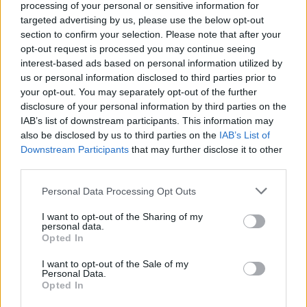
processing of your personal or sensitive information for
Kuvendit brenda afatit 30-
Kuvendit, gjithçka përmes
targeted advertising by us, please use the below opt-out
ditor ngre pikëpyetje
fotografive
section to confirm your selection. Please note that after your
kushtetuese për hapat e
opt-out request is processed you may continue seeing
ardhshëm
interest-based ads based on personal information utilized by
us or personal information disclosed to third parties prior to
your opt-out. You may separately opt-out of the further
disclosure of your personal information by third parties on the
IAB’s list of downstream participants. This information may
also be disclosed by us to third parties on the
IAB’s List of
Ambasada Britanike
Incidenti me vezë në
Downstream Participants
that may further disclose it to other
third parties.
apelon për tejkalimin
Kuvend: reagim i çastit
urgjent të ngërçit politik
apo aksion i planifikuar?
Personal Data Processing Opt Outs
në Kosovë
Dyshimet drejtohen te
Ramush Haradinaj
I want to opt-out of the Sharing of my
personal data.
Opted In
I want to opt-out of the Sale of my
Personal Data.
Opted In