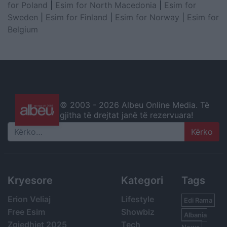
for Poland
|
Esim for North Macedonia
|
Esim for
Sweden
|
Esim for Finland
|
Esim for Norway
|
Esim for
Belgium
© 2003 -
2026 Albeu Online Media. Të
gjitha të drejtat janë të rezervuara!
Search
Kryesore
Kategori
Tags
Erion Veliaj
Lifestyle
Edi Rama
Free Esim
Showbiz
Albania
Zgjedhjet 2025
Tech
News