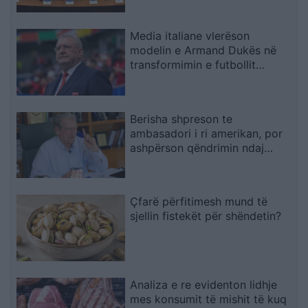
Media italiane vlerëson
modelin e Armand Dukës në
transformimin e futbollit
shqiptar
Berisha shpreson te
ambasadori i ri amerikan, por
ashpërson qëndrimin ndaj
SPAK-ut dhe reformës
territoriale
Çfarë përfitimesh mund të
sjellin fistekët për shëndetin?
Analiza e re evidenton lidhje
mes konsumit të mishit të kuq