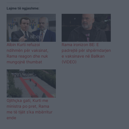
Lajme të ngjashme:
Albin Kurti refuzoi
Rama ironizon BE: E
ndihmën për vaksinat,
padrejtë për shpërndarjen
Rama reagon dhe nuk
e vaksinave në Ballkan
mungojnë thumbat
(VIDEO)
Gjithçka gati, Kurti me
ministra po pret, Rama
me të tijët s’ka mbërritur
ende