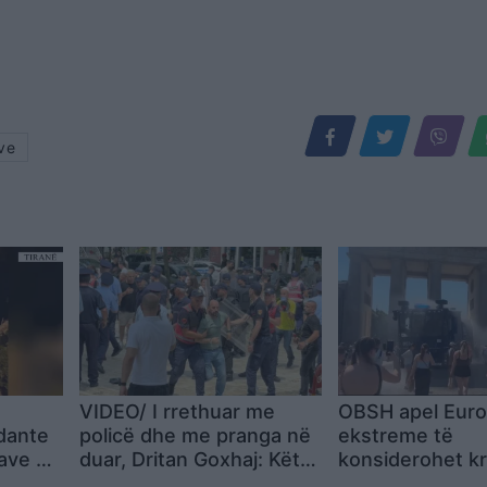
ve
i
VIDEO/ I rrethuar me
OBSH apel Euro
dante
policë dhe me pranga në
ekstreme të
lave në
duar, Dritan Goxhaj: Këta
konsiderohet kr
 në
janë provokatorët e
shëndetësore, j