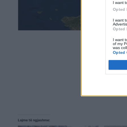
I want t
Opted 
I want 
Advertis
Opted 
I want t
of my P
was col
Opted 
Lajme të ngjashme: