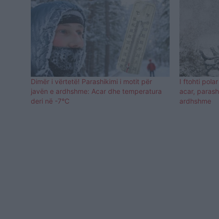
Dimër i vërtetë! Parashikimi i motit për
I ftohti pola
javën e ardhshme: Acar dhe temperatura
acar, parash
deri në -7°C
ardhshme