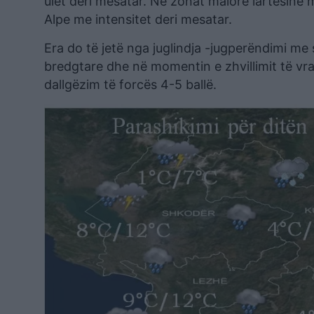
ulët deri mesatar. Në zonat malore lartësinë 
Alpe me intensitet deri mesatar.
Era do të jetë nga juglindja -jugperëndimi me 
bredgtare dhe në momentin e zhvillimit të vra
dallgëzim të forcës 4-5 ballë.