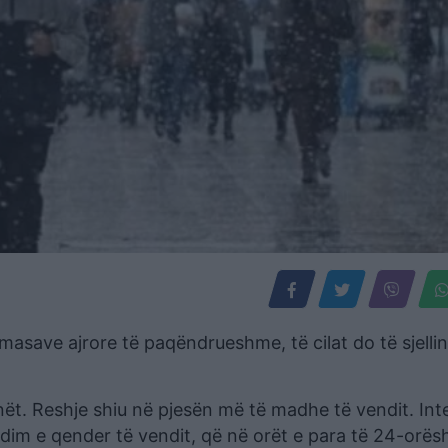
masave ajrore të paqëndrueshme, të cilat do të sjelli
anët. Reshje shiu në pjesën më të madhe të vendit. Int
ndim e qender të vendit, që në orët e para të 24-orësh