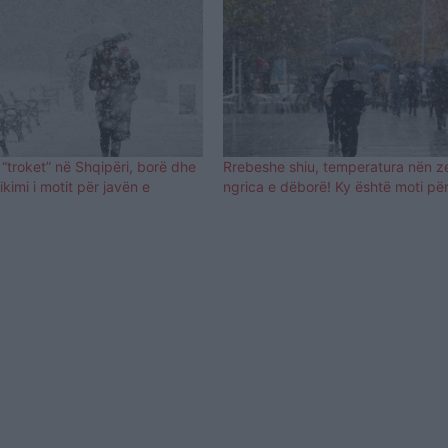
r “troket” në Shqipëri, borë dhe
Rrebeshe shiu, temperatura nën z
ikimi i motit për javën e
ngrica e dëborë! Ky është moti për