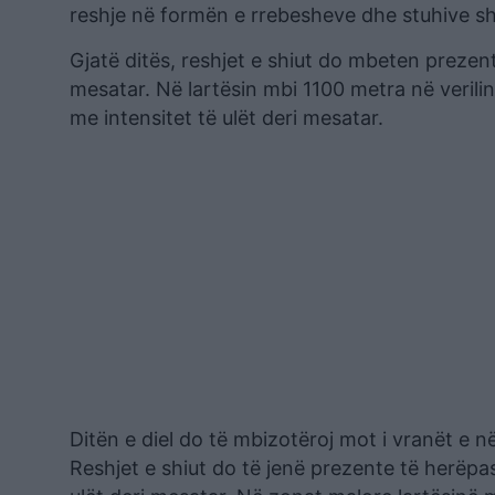
reshje në formën e rrebesheve dhe stuhive s
Gjatë ditës, reshjet e shiut do mbeten prezen
mesatar. Në lartësin mbi 1100 metra në verilin
me intensitet të ulët deri mesatar.
Ditën e diel do të mbizotëroj mot i vranët e n
Reshjet e shiut do të jenë prezente të herëp