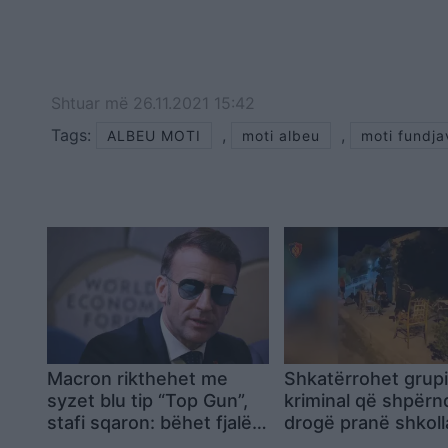
Shtuar
më
26.11.2021 15:42
Tags:
,
,
ALBEU MOTI
moti albeu
moti fundja
Macron rikthehet me
Shkatërrohet grup
syzet blu tip “Top Gun”,
kriminal që shpërn
stafi sqaron: bëhet fjalë
drogë pranë shkol
për të njëjtin shqetësim
Tiranë, 14 persona