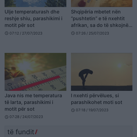
Ulje temperaturash dhe
Shqipëria mbetet nën
reshje shiu, parashikimi i
“pushtetin” e të nxehtit
motit për sot
afrikan, sa do të shkojnë
temperaturat sot
07:12 / 27/07/2023
07:26 / 25/07/2023
schedule
schedule
Java nis me temperatura
I nxehti përvëlues, si
të larta, parashikimi i
parashikohet moti sot
motit për sot
07:18 / 19/07/2023
schedule
07:28 / 24/07/2023
schedule
të fundit