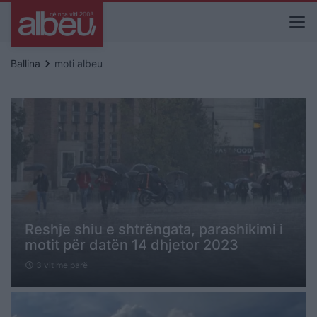
keyboard_arrow_right
Ballina
moti albeu
Reshje shiu e shtrëngata, parashikimi i
motit për datën 14 dhjetor 2023
3 vit me parë
schedule