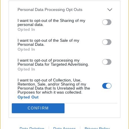
Personal Data Processing Opt Outs
I want to opt-out of the Sharing of my
Parashikimi i motit për
Parashikimi i motit 6
personal data.
Opted In
datën 7 shtator 2023
shtator 2023
07:25 / 07/09/2023
07:25 / 06/09/2023
schedule
schedule
I want to opt-out of the Sale of my
Personal Data.
Opted In
I want to opt-out of processing my
Personal Data for Targeted Advertising.
Opted In
I want to opt-out of Collection, Use,
Retention, Sale, and/or Sharing of my
Personal Data that Is Unrelated with the
Purposes for which it was collected.
Parashikimi i motit për
Temperatura përvëluese,
Opted Out
datën 5 shtator 2023
si do të jetë moti sot 23
CONFIRM
gusht 2023
07:27 / 05/09/2023
schedule
07:20 / 23/08/2023
schedule
Data Deletion
Data Access
Privacy Policy