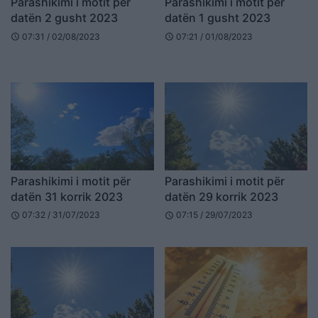
Parashikimi i motit për
Parashikimi i motit për
datën 2 gusht 2023
datën 1 gusht 2023
07:31 / 02/08/2023
07:21 / 01/08/2023
schedule
schedule
Parashikimi i motit për
Parashikimi i motit për
datën 31 korrik 2023
datën 29 korrik 2023
07:32 / 31/07/2023
07:15 / 29/07/2023
schedule
schedule