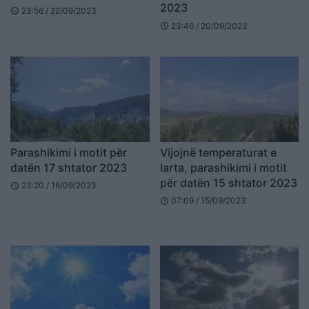
2023
23:56 / 22/09/2023
schedule
23:46 / 20/09/2023
schedule
Parashikimi i motit për
Vijojnë temperaturat e
datën 17 shtator 2023
larta, parashikimi i motit
për datën 15 shtator 2023
23:20 / 16/09/2023
schedule
07:09 / 15/09/2023
schedule