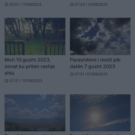
23:51 / 17/08/2023
07:23 / 12/08/2023
schedule
schedule
Moti 10 gusht 2023,
Parashikimi i motit për
zonat ku priten reshje
datën 7 gusht 2023
shiu
07:21 / 07/08/2023
schedule
07:37 / 10/08/2023
schedule