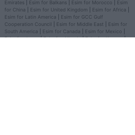
Emirates
|
Esim for Balkans
|
Esim for Morocco
|
Esim
for China
|
Esim for United Kingdom
|
Esim for Africa
|
Esim for Latin America
|
Esim for GCC Gulf
Cooperation Council
|
Esim for Middle East
|
Esim for
South America
|
Esim for Canada
|
Esim for Mexico
|
Esim for Japan
|
Esim for Albania
|
Esim for Kosovo
|
Esim for Switzerland
|
Esim for Tunisia
|
Esim for
South Africa
|
Esim for Algeria
|
Esim for Portugal
|
Esim for Brazil
|
Esim for Argentina
|
Esim for
Colombia
|
Esim for Hong Kong
|
Esim for Thailand
|
Esim for Macau
|
Esim for Malaysia
|
Esim for Vietnam
|
Esim for South Korea
|
Esim for Austria
|
Esim for
Netherlands
|
Esim for Australia
|
Esim for Russia
|
Esim for India
|
Esim for Chile
|
Esim for Peru
|
Esim
for Poland
|
Esim for North Macedonia
|
Esim for
Sweden
|
Esim for Finland
|
Esim for Norway
|
Esim for
Belgium