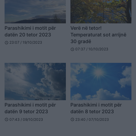
Parashikimi i motit për
Verë në tetor!
datën 20 tetor 2023
Temperaturat sot arrijnë
30 gradë
23:07 / 19/10/2023
schedule
07:37 / 10/10/2023
schedule
Parashikimi i motit për
Parashikimi i motit për
datën 9 tetor 2023
datën 8 tetor 2023
07:43 / 09/10/2023
23:40 / 07/10/2023
schedule
schedule