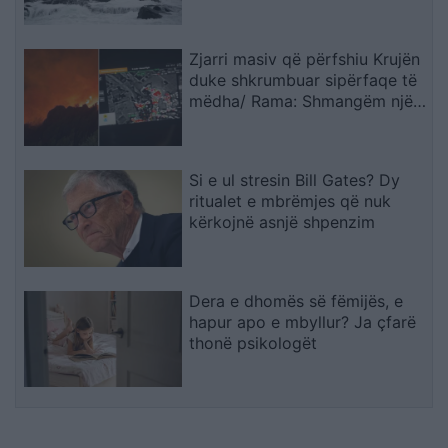
banorë evakuohen
Zjarri masiv që përfshiu Krujën
duke shkrumbuar sipërfaqe të
mëdha/ Rama: Shmangëm një
bilanc tragjik
Si e ul stresin Bill Gates? Dy
ritualet e mbrëmjes që nuk
kërkojnë asnjë shpenzim
Dera e dhomës së fëmijës, e
hapur apo e mbyllur? Ja çfarë
thonë psikologët