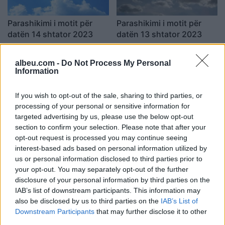
Parashikimi i motit për
Parashikimi i motit për
datën 14 shtator 2023
datën 13 shtator 2023
07:37 / 14/09/2023
07:21 / 13/09/2023
schedule
schedule
albeu.com -
Do Not Process My Personal
Information
If you wish to opt-out of the sale, sharing to third parties, or
processing of your personal or sensitive information for
targeted advertising by us, please use the below opt-out
section to confirm your selection. Please note that after your
opt-out request is processed you may continue seeing
Parashikimi i motit për
Parashikimi i motit 8
interest-based ads based on personal information utilized by
datën 12 shtator 2023
shtator 2023, zonat ku
us or personal information disclosed to third parties prior to
priten reshje shiu
07:33 / 12/09/2023
schedule
your opt-out. You may separately opt-out of the further
07:30 / 08/09/2023
schedule
disclosure of your personal information by third parties on the
IAB’s list of downstream participants. This information may
also be disclosed by us to third parties on the
IAB’s List of
Downstream Participants
that may further disclose it to other
third parties.