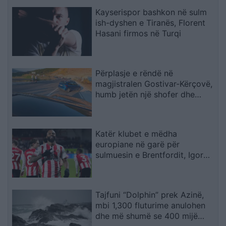
Kayserispor bashkon në sulm
ish-dyshen e Tiranës, Florent
Hasani firmos në Turqi
Përplasje e rëndë në
magjistralen Gostivar-Kërçovë,
humb jetën një shofer dhe
plagoset rëndë një tjetër
Katër klubet e mëdha
europiane në garë për
sulmuesin e Brentfordit, Igor
Thiago
Tajfuni “Dolphin” prek Azinë,
mbi 1,300 fluturime anulohen
dhe më shumë se 400 mijë