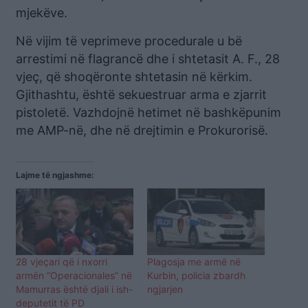
mjekëve.
Në vijim të veprimeve procedurale u bë
arrestimi në flagrancë dhe i shtetasit A. F., 28
vjeç, që shoqëronte shtetasin në kërkim.
Gjithashtu, është sekuestruar arma e zjarrit
pistoletë. Vazhdojnë hetimet në bashkëpunim
me AMP-në, dhe në drejtimin e Prokurorisë.
Lajme të ngjashme:
28 vjeçari që i nxorri
Plagosja me armë në
armën “Operacionales” në
Kurbin, policia zbardh
Mamurras është djali i ish-
ngjarjen
deputetit të PD