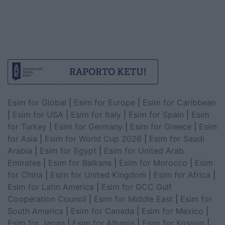
Esim for Global
|
Esim for Europe
|
Esim for Caribbean
|
Esim for USA
|
Esim for Italy
|
Esim for Spain
|
Esim
for Turkey
|
Esim for Germany
|
Esim for Greece
|
Esim
for Asia
|
Esim for World Cup 2026
|
Esim for Saudi
Arabia
|
Esim for Egypt
|
Esim for United Arab
Emirates
|
Esim for Balkans
|
Esim for Morocco
|
Esim
for China
|
Esim for United Kingdom
|
Esim for Africa
|
Esim for Latin America
|
Esim for GCC Gulf
Cooperation Council
|
Esim for Middle East
|
Esim for
South America
|
Esim for Canada
|
Esim for Mexico
|
Esim for Japan
|
Esim for Albania
|
Esim for Kosovo
|