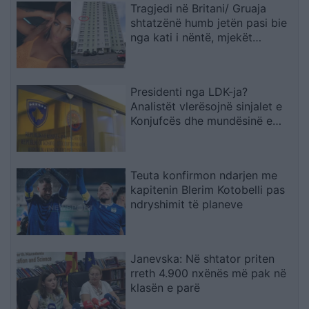
Tragjedi në Britani/ Gruaja
shtatzënë humb jetën pasi bie
nga kati i nëntë, mjekët
shpëtojnë foshnjën
Presidenti nga LDK-ja?
Analistët vlerësojnë sinjalet e
Konjufcës dhe mundësinë e
marrëveshjes me LVV-në
Teuta konfirmon ndarjen me
kapitenin Blerim Kotobelli pas
ndryshimit të planeve
Janevska: Në shtator priten
rreth 4.900 nxënës më pak në
klasën e parë