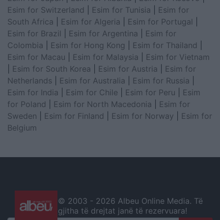
Esim for Switzerland
|
Esim for Tunisia
|
Esim for
South Africa
|
Esim for Algeria
|
Esim for Portugal
|
Esim for Brazil
|
Esim for Argentina
|
Esim for
Colombia
|
Esim for Hong Kong
|
Esim for Thailand
|
Esim for Macau
|
Esim for Malaysia
|
Esim for Vietnam
|
Esim for South Korea
|
Esim for Austria
|
Esim for
Netherlands
|
Esim for Australia
|
Esim for Russia
|
Esim for India
|
Esim for Chile
|
Esim for Peru
|
Esim
for Poland
|
Esim for North Macedonia
|
Esim for
Sweden
|
Esim for Finland
|
Esim for Norway
|
Esim for
Belgium
© 2003 -
2026 Albeu Online Media. Të
gjitha të drejtat janë të rezervuara!