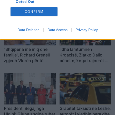
gjithë vëmendjen
front të përbashkët
Opted Out
kundër draftit të
CONFIRM
mazhorancës
Data Deletion
Data Access
Privacy Policy
“Shqipëria me miq dhe
I dha lamtumirën
familje”, Richard Grenell
Kroacisë, Zlatko Daliç
zgjedh Vlorën për të
bëhet një nga trajnerët më
kaluar pushimet verore
të paguar në botë
Presidenti Begaj nga
Grabitet taksisti në Lezhë,
Ulqini: Gjuha shqipe ruhet
autorët i vjedhin para dhe