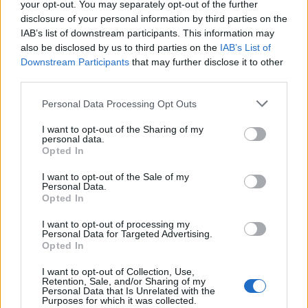
your opt-out. You may separately opt-out of the further
disclosure of your personal information by third parties on the
IAB’s list of downstream participants. This information may
also be disclosed by us to third parties on the
IAB’s List of
Shtuar
më
19.05.2026 16:21
Downstream Participants
that may further disclose it to other
third parties.
Tags:
,
Kurbin
plagosja
Personal Data Processing Opt Outs
I want to opt-out of the Sharing of my
personal data.
Opted In
I want to opt-out of the Sale of my
Personal Data.
Opted In
I want to opt-out of processing my
Personal Data for Targeted Advertising.
Opted In
I want to opt-out of Collection, Use,
Mateo poston foto,
Reforma Territoriale, PD
Retention, Sale, and/or Sharing of my
Personal Data that Is Unrelated with the
komenti i Brikenës merr
udhëzon degët të krijojnë
Purposes for which it was collected.