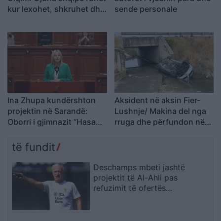
kur lexohet, shkruhet dhe
sende personale
u përcillet fëmijëve
Ina Zhupa kundërshton
Aksident në aksin Fier-
projektin në Sarandë:
Lushnje/ Makina del nga
Oborri i gjimnazit “Hasan
rruga dhe përfundon në
Tahsini” të mos
nënkalim, plagoset
shndërrohet në parking
drejtuesi
të fundit
publik
Deschamps mbeti jashtë
projektit të Al-Ahli pas
refuzimit të ofertës
multimilionëshe