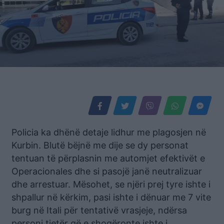
Policia ka dhënë detaje lidhur me plagosjen në
Kurbin. Blutë bëjnë me dije se dy personat
tentuan të përplasnin me automjet efektivët e
Operacionales dhe si pasojë janë neutralizuar
dhe arrestuar. Mësohet, se njëri prej tyre ishte i
shpallur në kërkim, pasi ishte i dënuar me 7 vite
burg në Itali për tentativë vrasjeje, ndërsa
personi tjetër që e shoqëronte ishte i