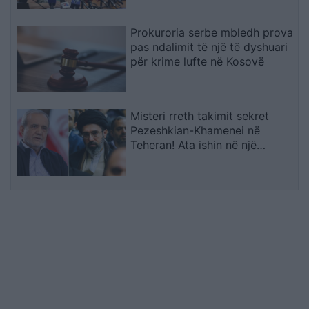
Prokuroria serbe mbledh prova
pas ndalimit të një të dyshuari
për krime lufte në Kosovë
Misteri rreth takimit sekret
Pezeshkian-Khamenei në
Teheran! Ata ishin në një
makinë me xhama të errët,
duke e dëgjuar njëri-tjetrin, por
pa e parë