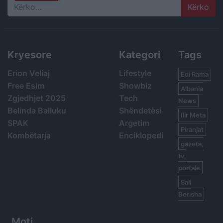
Search
Kryesore
Kategori
Tags
Erion Veliaj
Lifestyle
Edi Rama
Free Esim
Showbiz
Albania
Zgjedhjet 2025
Tech
News
Belinda Balluku
Shëndetësi
Ilir Meta
SPAK
Argetim
Piranjat
Kombëtarja
Enciklopedi
gazeta,
tv,
portale
Sali
Berisha
Moti