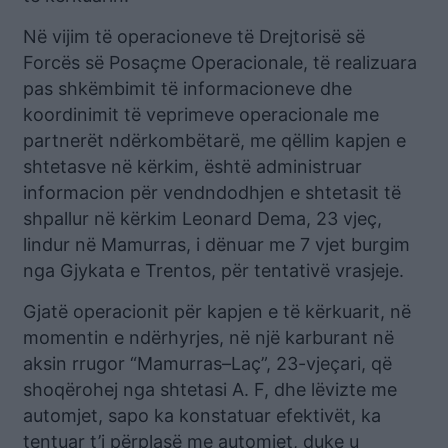
Në vijim të operacioneve të Drejtorisë së
Forcës së Posaçme Operacionale, të realizuara
pas shkëmbimit të informacioneve dhe
koordinimit të veprimeve operacionale me
partnerët ndërkombëtarë, me qëllim kapjen e
shtetasve në kërkim, është administruar
informacion për vendndodhjen e shtetasit të
shpallur në kërkim Leonard Dema, 23 vjeç,
lindur në Mamurras, i dënuar me 7 vjet burgim
nga Gjykata e Trentos, për tentativë vrasjeje.
Gjatë operacionit për kapjen e të kërkuarit, në
momentin e ndërhyrjes, në një karburant në
aksin rrugor “Mamurras–Laç”, 23-vjeçari, që
shoqërohej nga shtetasi A. F, dhe lëvizte me
automjet, sapo ka konstatuar efektivët, ka
tentuar t’i përplasë me automjet, duke u