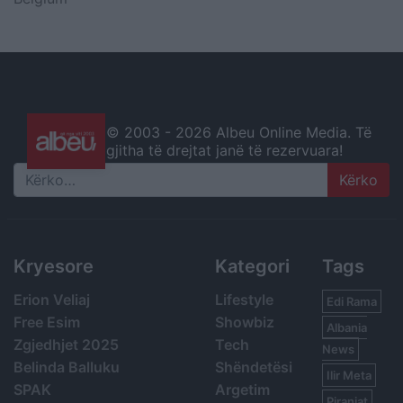
© 2003 -
2026 Albeu Online Media. Të
gjitha të drejtat janë të rezervuara!
Search
Kryesore
Kategori
Tags
Erion Veliaj
Lifestyle
Edi Rama
Free Esim
Showbiz
Albania
Zgjedhjet 2025
Tech
News
Belinda Balluku
Shëndetësi
Ilir Meta
SPAK
Argetim
Piranjat