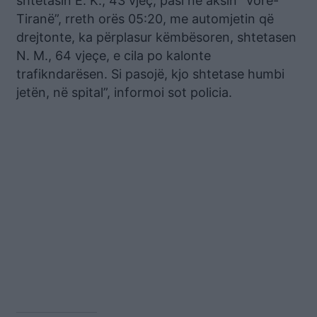
shtetasin E. K., 43 vjeç, pasi në aksin “Vorë-
Tiranë”, rreth orës 05:20, me automjetin që
drejtonte, ka përplasur këmbësoren, shtetasen
N. M., 64 vjeçe, e cila po kalonte
trafikndarësen. Si pasojë, kjo shtetase humbi
jetën, në spital”, informoi sot policia.