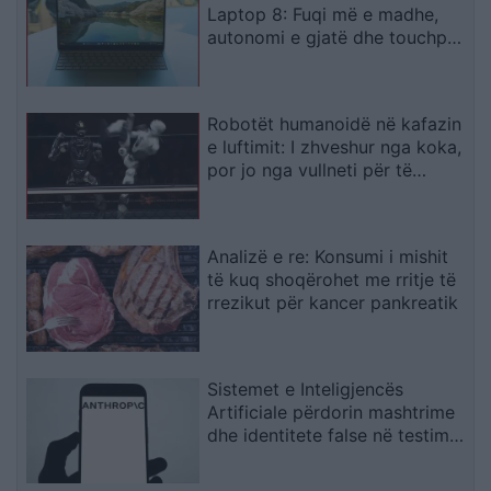
Laptop 8: Fuqi më e madhe,
autonomi e gjatë dhe touchpad
haptik
Robotët humanoidë në kafazin
e luftimit: I zhveshur nga koka,
por jo nga vullneti për të
luftuar
Analizë e re: Konsumi i mishit
të kuq shoqërohet me rritje të
rrezikut për kancer pankreatik
Sistemet e Inteligjencës
Artificiale përdorin mashtrime
dhe identitete false në testime
të kontrolluara