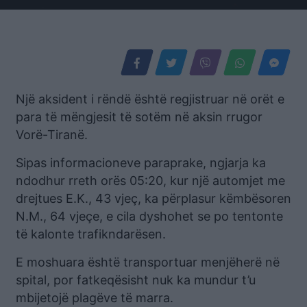
Një aksident i rëndë është regjistruar në orët e
para të mëngjesit të sotëm në aksin rrugor
Vorë-Tiranë.
Sipas informacioneve paraprake, ngjarja ka
ndodhur rreth orës 05:20, kur një automjet me
drejtues E.K., 43 vjeç, ka përplasur këmbësoren
N.M., 64 vjeçe, e cila dyshohet se po tentonte
të kalonte trafikndarësen.
E moshuara është transportuar menjëherë në
spital, por fatkeqësisht nuk ka mundur t’u
mbijetojë plagëve të marra.