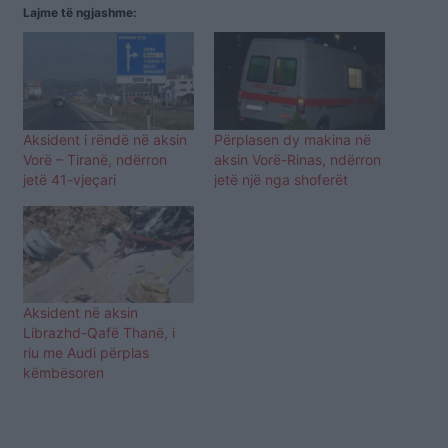
Lajme të ngjashme:
Aksident i rëndë në aksin
Përplasen dy makina në
Vorë – Tiranë, ndërron
aksin Vorë-Rinas, ndërron
jetë 41-vjeçari
jetë një nga shoferët
Aksident në aksin
Librazhd-Qafë Thanë, i
riu me Audi përplas
këmbësoren