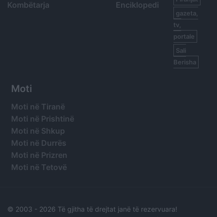
Kombëtarja
Enciklopedi
gazeta,
tv,
portale
Sali
Berisha
Moti
Moti në Tiranë
Moti në Prishtinë
Moti në Shkup
Moti në Durrës
Moti në Prizren
Moti në Tetovë
© 2003 -
2026 Të gjitha të drejtat janë të rezervuara!