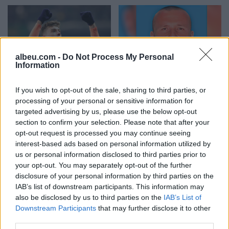
albeu.com -
Do Not Process My Personal
Information
Veprimi i Ernest Muçit,
Hetimet për vrasjen e
reagon presidenti i
Edmond Sulës, kontrolle
If you wish to opt-out of the sale, sharing to third parties, or
Trabzonsporit: Më preku
në Bërxullë dhe
processing of your personal or sensitive information for
mua dhe të gjithë lojtarët
shoqërime personash për
targeted advertising by us, please use the below opt-out
t’u marrë në pyetje
section to confirm your selection. Please note that after your
opt-out request is processed you may continue seeing
interest-based ads based on personal information utilized by
us or personal information disclosed to third parties prior to
your opt-out. You may separately opt-out of the further
disclosure of your personal information by third parties on the
IAB’s list of downstream participants. This information may
Argjentina e “dashuruar”
Këmbimi valutor/ Me sa
also be disclosed by us to third parties on the
IAB’s List of
me Infantinon, federata
blihen e shiten dollari dhe
Downstream Participants
that may further disclose it to other
del me deklaratë zyrtare:
euro, çfarë ndodh me
third parties.
Model transparent
monedhat e tjera