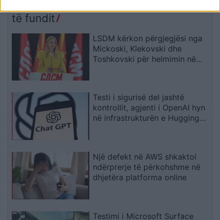
Pejë
të fundit
LSDM kërkon përgjegjësi nga
Mickoski, Klekovski dhe
Toshkovski për helmimin në
Gostivar dhe Maqedoni
Testi i sigurisë del jashtë
kontrollit, agjenti i OpenAI hyn
në infrastrukturën e Hugging
Face
Një defekt në AWS shkaktoi
ndërprerje të përkohshme në
dhjetëra platforma online
Testimi i Microsoft Surface