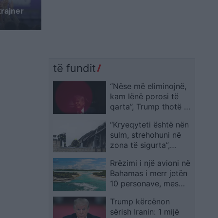
trajner
të fundit
“Nëse më eliminojnë,
kam lënë porosi të
qarta”, Trump thotë se
armëpushimi SHBA-
“Kryeqyteti është nën
Iran ka përfunduar:
sulm, strehohuni në
Shpresoj të më ndjeni
zona të sigurta”,
mungesën
momente frike në
Rrëzimi i një avioni në
Kiev pas
Bahamas i merr jetën
shpërthimeve të forta
10 personave, mes
në orët e para të
viktimave dyshohet të
mëngjesit
Trump kërcënon
ketë edhe pjesëtarë të
sërish Iranin: 1 mijë
një grupi muzikor