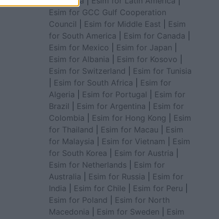
for Africa
|
Esim for Latin America
|
Esim for GCC Gulf Cooperation
Council
|
Esim for Middle East
|
Esim
for South America
|
Esim for Canada
|
Esim for Mexico
|
Esim for Japan
|
Esim for Albania
|
Esim for Kosovo
|
Esim for Switzerland
|
Esim for Tunisia
|
Esim for South Africa
|
Esim for
Algeria
|
Esim for Portugal
|
Esim for
Brazil
|
Esim for Argentina
|
Esim for
Colombia
|
Esim for Hong Kong
|
Esim
for Thailand
|
Esim for Macau
|
Esim
for Malaysia
|
Esim for Vietnam
|
Esim
for South Korea
|
Esim for Austria
|
Esim for Netherlands
|
Esim for
Australia
|
Esim for Russia
|
Esim for
India
|
Esim for Chile
|
Esim for Peru
|
Esim for Poland
|
Esim for North
Macedonia
|
Esim for Sweden
|
Esim