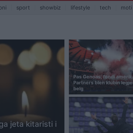
oni
sport
showbiz
lifestyle
tech
moti
Pas Genoas, fondi amerik
Partners blen klubin legj
belg
 jeta kitaristi i