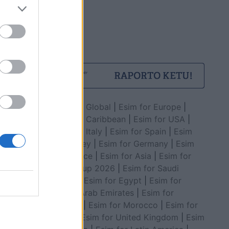
Esim for Global
|
Esim for Europe
|
Esim for Caribbean
|
Esim for USA
|
Esim for Italy
|
Esim for Spain
|
Esim
for Turkey
|
Esim for Germany
|
Esim
for Greece
|
Esim for Asia
|
Esim for
World Cup 2026
|
Esim for Saudi
Arabia
|
Esim for Egypt
|
Esim for
United Arab Emirates
|
Esim for
Balkans
|
Esim for Morocco
|
Esim for
China
|
Esim for United Kingdom
|
Esim