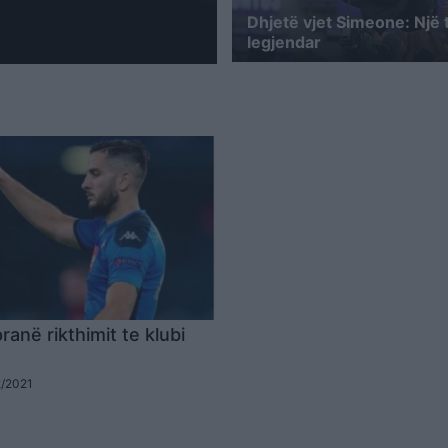
Dhjetë vjet Simeone: Një 
legjendar
anë rikthimit te klubi
2/2021