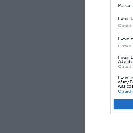
Persona
I want t
Opted 
I want t
Opted 
I want 
Advertis
Opted 
I want t
of my P
was col
Opted 