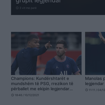
grupit legjendar
3 vit me parë
schedule
Champions: Kundërshtarët e
Manolas pr
mundshëm të PSG, rrezikon të
legjendar
përballet me ekipin legjendar
11:11 / 04/1
schedule
(FOTO LAJM)
18:46 / 10/12/2021
schedule