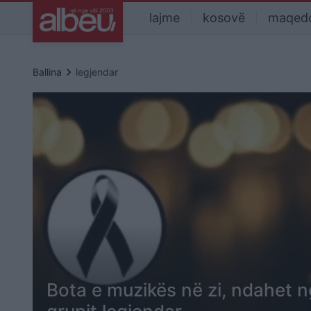
lajme
kosovë
maqed
keyboard_arrow_right
Ballina
legjendar
Bota e muzikës në zi, ndahet nga