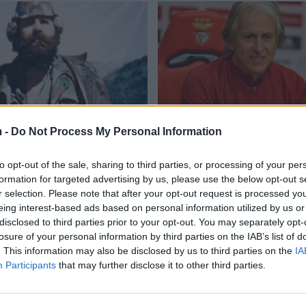
 -
Do Not Process My Personal Information
a e komandantit legjendar
Jorge Jesus largohet nga
hari (VIDEO)
drejt kalimit te klubi legj
to opt-out of the sale, sharing to third parties, or processing of your per
11/2021
18:26 / 19/03/2021
schedule
formation for targeted advertising by us, please use the below opt-out s
r selection. Please note that after your opt-out request is processed y
eing interest-based ads based on personal information utilized by us or
disclosed to third parties prior to your opt-out. You may separately opt-
losure of your personal information by third parties on the IAB’s list of
. This information may also be disclosed by us to third parties on the
IA
Participants
that may further disclose it to other third parties.