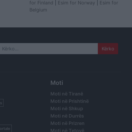
for Finland
|
Esim for Norway
|
Esim for
Belgium
Search
Moti
Moti në Tiranë
Moti në Prishtinë
s
Moti në Shkup
Moti në Durrës
Moti në Prizren
ortale
Moti në Tetovë