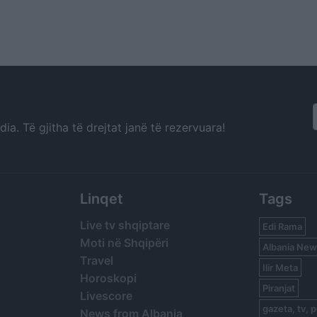
a. Të gjitha të drejtat janë të rezervuara!
Linqet
Tags
Live tv shqiptare
Edi Rama
Moti në Shqipëri
Albania New
Travel
Ilir Meta
Horoskopi
Piranjat
Livescore
gazeta, tv, p
News from Albania