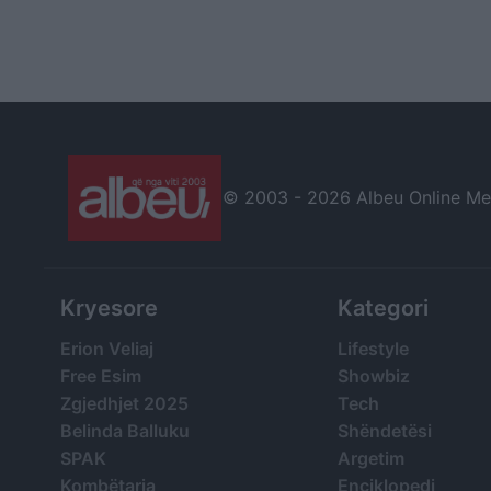
© 2003 -
2026 Albeu Online Medi
Kryesore
Kategori
Erion Veliaj
Lifestyle
Free Esim
Showbiz
Zgjedhjet 2025
Tech
Belinda Balluku
Shëndetësi
SPAK
Argetim
Kombëtarja
Enciklopedi