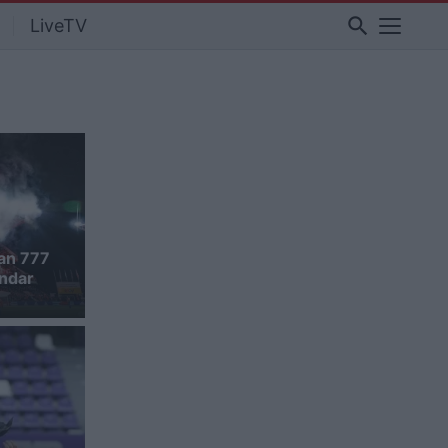
search
LiveTV
an 777
endar