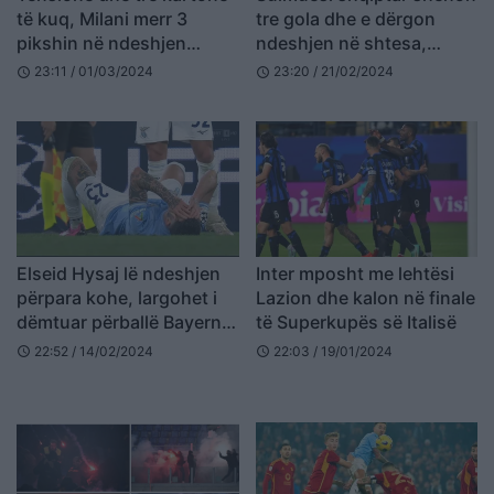
të kuq, Milani merr 3
tre gola dhe e dërgon
pikshin në ndeshjen
ndeshjen në shtesa,
dramatike ndaj Lazios
ndihma e tij nuk mjafton
23:11 / 01/03/2024
23:20 / 21/02/2024
schedule
schedule
për të shkuar në finale
Elseid Hysaj lë ndeshjen
Inter mposht me lehtësi
përpara kohe, largohet i
Lazion dhe kalon në finale
dëmtuar përballë Bayern
të Superkupës së Italisë
Munich
22:52 / 14/02/2024
22:03 / 19/01/2024
schedule
schedule