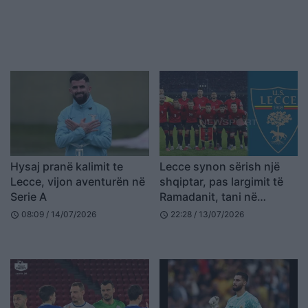
Hysaj pranë kalimit te
Lecce synon sërish një
Lecce, vijon aventurën në
shqiptar, pas largimit të
Serie A
Ramadanit, tani në
shënjestër është
08:09 / 14/07/2026
22:28 / 13/07/2026
schedule
schedule
mbrojtësi i kombëtares