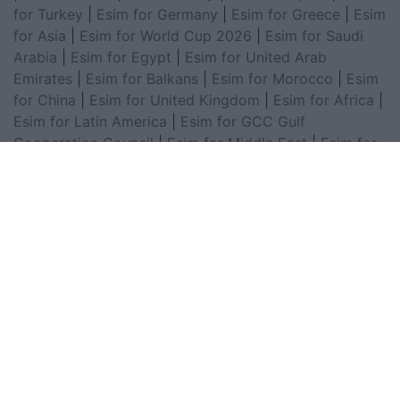
for Turkey
|
Esim for Germany
|
Esim for Greece
|
Esim
for Asia
|
Esim for World Cup 2026
|
Esim for Saudi
Arabia
|
Esim for Egypt
|
Esim for United Arab
Emirates
|
Esim for Balkans
|
Esim for Morocco
|
Esim
for China
|
Esim for United Kingdom
|
Esim for Africa
|
Esim for Latin America
|
Esim for GCC Gulf
Cooperation Council
|
Esim for Middle East
|
Esim for
South America
|
Esim for Canada
|
Esim for Mexico
|
Esim for Japan
|
Esim for Albania
|
Esim for Kosovo
|
Esim for Switzerland
|
Esim for Tunisia
|
Esim for
South Africa
|
Esim for Algeria
|
Esim for Portugal
|
Esim for Brazil
|
Esim for Argentina
|
Esim for
Colombia
|
Esim for Hong Kong
|
Esim for Thailand
|
Esim for Macau
|
Esim for Malaysia
|
Esim for Vietnam
|
Esim for South Korea
|
Esim for Austria
|
Esim for
Netherlands
|
Esim for Australia
|
Esim for Russia
|
Esim for India
|
Esim for Chile
|
Esim for Peru
|
Esim
for Poland
|
Esim for North Macedonia
|
Esim for
Sweden
|
Esim for Finland
|
Esim for Norway
|
Esim for