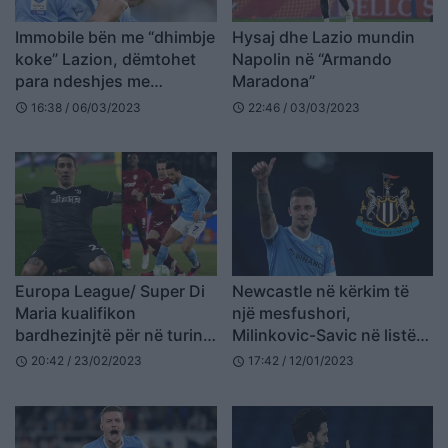
Immobile bën me “dhimbje
Hysaj dhe Lazio mundin
koke” Lazion, dëmtohet
Napolin në “Armando
para ndeshjes me
Maradona”
Alkamaar
16:38 / 06/03/2023
22:46 / 03/03/2023
schedule
schedule
Europa League/ Super Di
Newcastle në kërkim të
Maria kualifikon
një mesfushori,
bardhezinjtë për në turin
Milinkovic-Savic në listën
tjetër, Lazio i “falet”
“bardhezi”
20:42 / 23/02/2023
17:42 / 12/01/2023
schedule
schedule
ndeshjes së parë