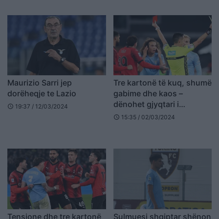
Maurizio Sarri jep
Tre kartonë të kuq, shumë
dorëheqje te Lazio
gabime dhe kaos –
dënohet gjyqtari i
19:37 / 12/03/2024
schedule
ndeshjes Lazio-Milan
15:35 / 02/03/2024
schedule
Tensione dhe tre kartonë
Sulmuesi shqiptar shënon