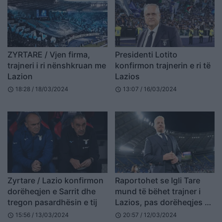
ZYRTARE / Vjen firma,
Presidenti Lotito
trajneri i ri nënshkruan me
konfirmon trajnerin e ri të
Lazion
Lazios
18:28 / 18/03/2024
13:07 / 16/03/2024
schedule
schedule
Zyrtare / Lazio konfirmon
Raportohet se Igli Tare
dorëheqjen e Sarrit dhe
mund të bëhet trajner i
tregon pasardhësin e tij
Lazios, pas dorëheqjes së
Sarrit
15:56 / 13/03/2024
20:57 / 12/03/2024
schedule
schedule