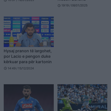
schedule
19:19 / 08/01/2025
schedule
Hysaj pranon të largohet,
por Lacio e pengon duke
kërkuar para për kartonin
14:49 / 15/12/2024
schedule