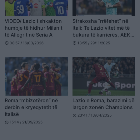
VIDEO/ Lazio i shkakton
Strakosha “rrëfehet” në
humbje të hidhur Milanit
Itali: Te Lazio vitet më të
të Allegrit në Seria A
bukura të karrierës, AEK
shtëpia ime
08:57 / 16/03/2026
13:55 / 29/11/2025
schedule
schedule
Roma “mbizotëron” në
Lazio e Roma, barazimi që
derbin e kryeqytetit të
largon zonën Champions
Italisë
23:41 / 13/04/2025
schedule
15:14 / 21/09/2025
schedule