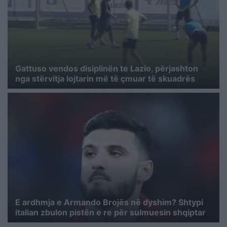
Gattuso vendos disiplinën te Lazio, përjashton
nga stërvitja lojtarin më të çmuar të skuadrës
E ardhmja e Armando Brojës në dyshim? Shtypi
italian zbulon pistën e re për sulmuesin shqiptar