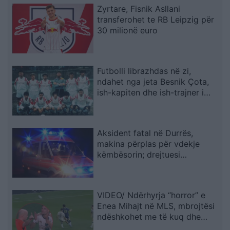
Zyrtare, Fisnik Asllani
transferohet te RB Leipzig për
30 milionë euro
Futbolli librazhdas në zi,
ndahet nga jeta Besnik Çota,
ish-kapiten dhe ish-trajner i
Sopotit
Aksident fatal në Durrës,
makina përplas për vdekje
këmbësorin; drejtuesi
shoqërohet në polici
VIDEO/ Ndërhyrja “horror” e
Enea Mihajt në MLS, mbrojtësi
ndëshkohet me të kuq dhe
gjobë