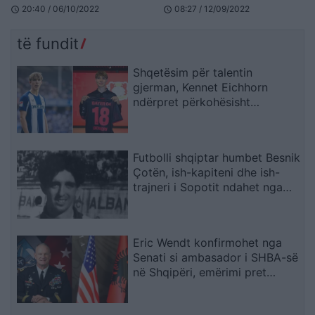
20:40 / 06/10/2022
08:27 / 12/09/2022
schedule
schedule
të fundit
Shqetësim për talentin
gjerman, Kennet Eichhorn
ndërpret përkohësisht
karrierën për arsye
shëndetësore
Futbolli shqiptar humbet Besnik
Çotën, ish-kapiteni dhe ish-
trajneri i Sopotit ndahet nga
jeta në moshën 56-vjeçare
Eric Wendt konfirmohet nga
Senati si ambasador i SHBA-së
në Shqipëri, emërimi pret
firmën e Trump