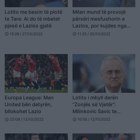
Lotito me besim të plotë
Milan mund të provojë
te Tare: Ai do të mbetet
përsëri mesfushorin e
pjesë e Lazios gjatë
Lazios, por kujdes nga
Sevilla
15:28 / 27/10/2022
11:25 / 20/10/2022
schedule
schedule
Europa League: Man
Lotito i mbyll derën
United bën detyrën,
“Zonjës së Vjetër”:
bllokohet Lazio
Milinkovic Savic te
Juventus? Kushton 120
23:08 / 13/10/2022
10:55 / 12/10/2022
schedule
schedule
milionë