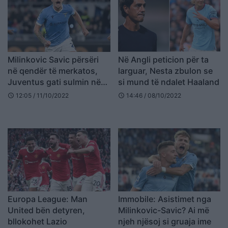
Milinkovic Savic përsëri
Në Angli peticion për ta
në qendër të merkatos,
larguar, Nesta zbulon se
Juventus gati sulmin në
si mund të ndalet Haaland
janar
12:05 / 11/10/2022
14:46 / 08/10/2022
schedule
schedule
Europa League: Man
Immobile: Asistimet nga
United bën detyren,
Milinkovic-Savic? Ai më
bllokohet Lazio
njeh njësoj si gruaja ime