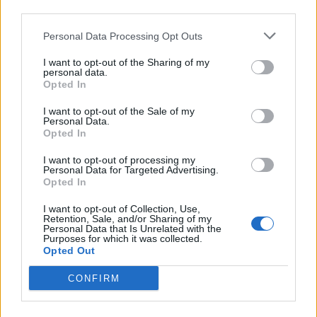
third parties.
Personal Data Processing Opt Outs
I want to opt-out of the Sharing of my
personal data.
Opted In
Hysaj mbetet sërish
Igli Tare dhe Lazio drejt
zgjedhje e parë për Sarrin
“divorcit”, kush pritet ta
I want to opt-out of the Sale of my
Personal Data.
zëvendësojë shqiptarin
19:07 / 16/07/2023
schedule
Opted In
18:01 / 19/05/2023
schedule
I want to opt-out of processing my
Personal Data for Targeted Advertising.
Opted In
I want to opt-out of Collection, Use,
Retention, Sale, and/or Sharing of my
Personal Data that Is Unrelated with the
Purposes for which it was collected.
Opted Out
CONFIRM
Lazio dhe Hysaj mundin
Lazio mund Romën në
Spezian dhe “marshojnë”
derbi, skuadra e Hysajt