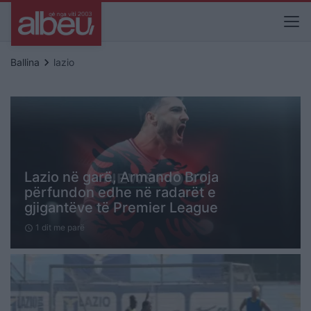
keyboard_arrow_right
Ballina
lazio
Lazio në garë, Armando Broja
përfundon edhe në radarët e
gjigantëve të Premier League
1 dit me parë
schedule