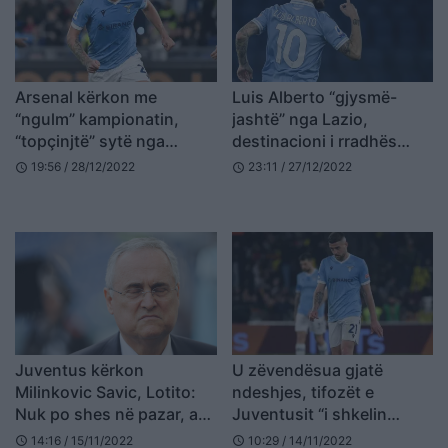
Arsenal kërkon me
Luis Alberto “gjysmë-
“ngulm” kampionatin,
jashtë” nga Lazio,
“topçinjtë” sytë nga
destinacioni i rradhës
Milinkovic-Savic
është Spanja
19:56 / 28/12/2022
23:11 / 27/12/2022
schedule
schedule
Juventus kërkon
U zëvendësua gjatë
Milinkovic Savic, Lotito:
ndeshjes, tifozët e
Nuk po shes në pazar, ata
Juventusit “i shkelin
të sjellin 100 milionë euro
syrin” dhe duartrokasin
14:16 / 15/11/2022
10:29 / 14/11/2022
schedule
schedule