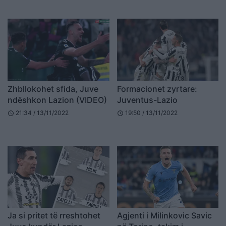
Milinkovic-Savic
Zhbllokohet sfida, Juve
Formacionet zyrtare:
ndëshkon Lazion (VIDEO)
Juventus-Lazio
21:34 / 13/11/2022
19:50 / 13/11/2022
schedule
schedule
Ja si pritet të rreshtohet
Agjenti i Milinkovic Savic