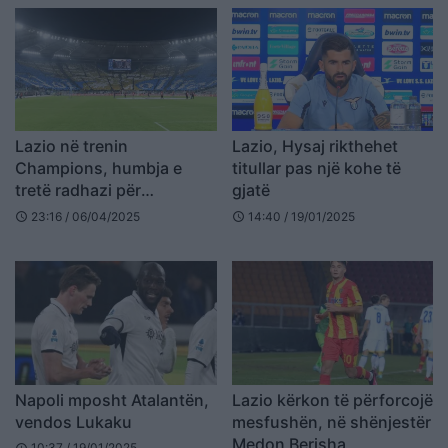
Lazio në trenin
Lazio, Hysaj rikthehet
Champions, humbja e
titullar pas një kohe të
tretë radhazi për
gjatë
Atalantën
23:16 / 06/04/2025
14:40 / 19/01/2025
schedule
schedule
Napoli mposht Atalantën,
Lazio kërkon të përforcojë
vendos Lukaku
mesfushën, në shënjestër
Medon Berisha
10:37 / 19/01/2025