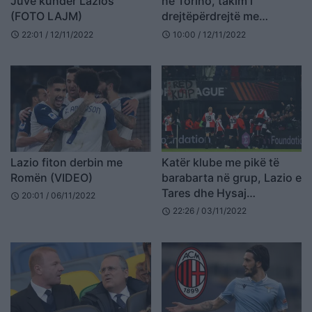
Juve kundër Lazios
në Torino, takim i
(FOTO LAJM)
drejtëpërdrejtë me
drejtuesit e Juventus
22:01 / 12/11/2022
10:00 / 12/11/2022
schedule
schedule
Lazio fiton derbin me
Katër klube me pikë të
Romën (VIDEO)
barabarta në grup, Lazio e
Tares dhe Hysaj
20:01 / 06/11/2022
schedule
përfundon në Conference
22:26 / 03/11/2022
schedule
League