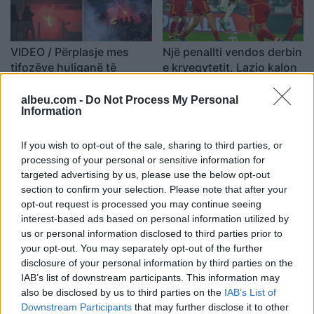
VIDEO / Përplasje mes
Një penallti vendos derbin
tifozëve huliganë të
e kryeqytetit, Lazio kalon
Lacios dhe Romës
në gjysmëfinale të Kupës
së Italisë
albeu.com -
Do Not Process My Personal
21:32 / 10/01/2024
20:15 / 10/01/2024
schedule
schedule
Information
If you wish to opt-out of the sale, sharing to third parties, or
processing of your personal or sensitive information for
targeted advertising by us, please use the below opt-out
section to confirm your selection. Please note that after your
opt-out request is processed you may continue seeing
interest-based ads based on personal information utilized by
E ardhmja e Felipe
Nuk ka surpriza, lista e
us or personal information disclosed to third parties prior to
Anderson te Lazio mbetet
Lazios për UEFA
your opt-out. You may separately opt-out of the further
enigmë, një ofertë arabe
Champions League
disclosure of your personal information by third parties on the
shfaqet në horizont
IAB’s list of downstream participants. This information may
19:04 / 06/01/2024
18:20 / 04/09/2023
schedule
schedule
also be disclosed by us to third parties on the
IAB’s List of
Downstream Participants
that may further disclose it to other