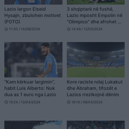
Lazio largon Elseid
3 shqiptarë në fushë,
Hysajn, zbulohen motivet
Lazio mposht Empolin në
(FOTO)
“Olimpico” dhe afrohet me
zonën Champions
11:30 / 14/08/2024
14:49 / 12/05/2024
schedule
schedule
“Kam kërkuar largimin”,
Kore raciste ndaj Lukakut
habit Luis Alberto: Nuk
dhe Abraham, tifozët e
dua as 1 euro nga Lazio
Lazios rrezikojnë dënim
15:24 / 13/04/2024
16:19 / 08/04/2024
schedule
schedule