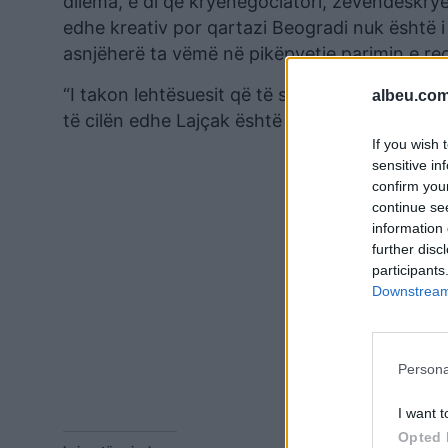
dilema, e di që kryenegociatori, zëvendëskrye
edhe kreativ por qartazi Beogradi nuk është 
asnjëherë ta vëmë në pikëpyetje parimin e reci
“I takon lehtësuesit që të sqarojë se pse konk
albeu.com
të cilën edhe Lajçak është angazhuar shumë”,
If you wish 
sensitive in
confirm you
continue se
information 
further disc
participants
Downstream 
Persona
I want t
Opted 