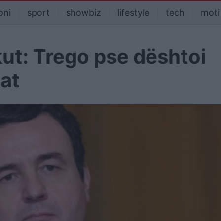
oni
sport
showbiz
lifestyle
tech
moti
kut: Trego pse dështoi
at