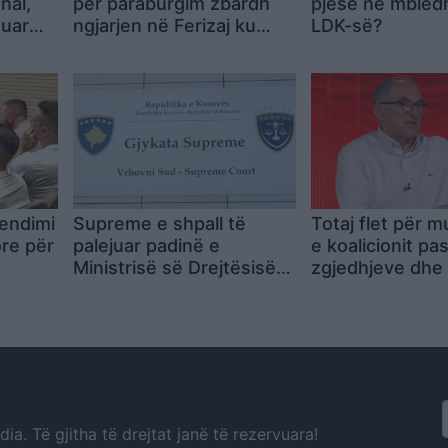
onal,
për paraburgim zbardh
pjesë në mbled
zuar
ngjarjen në Ferizaj ku
LDK-së?
t
mbeti i vrarë 32-vjeçari
vendimi
Supreme e shpall të
Totaj flet për 
re për
palejuar padinë e
e koalicionit pa
Ministrisë së Drejtësisë
zgjedhjeve dhe
ndaj Odës së Avokatëve
raportin me
për tarifat e regjistrimit
Vetëvendosjen
a. Të gjitha të drejtat janë të rezervuara!