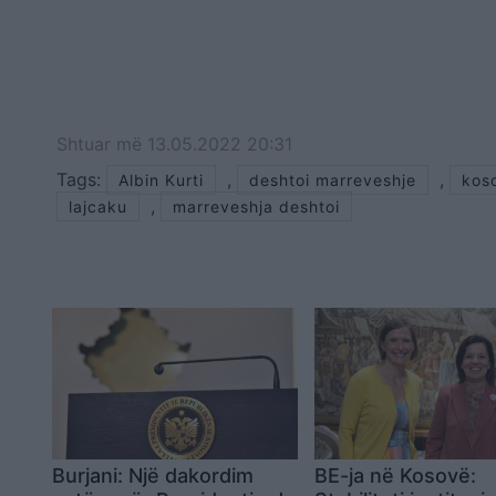
Shtuar
më
13.05.2022 20:31
Tags:
,
,
Albin Kurti
deshtoi marreveshje
kos
,
lajcaku
marreveshja deshtoi
Burjani: Një dakordim
BE-ja në Kosovë: