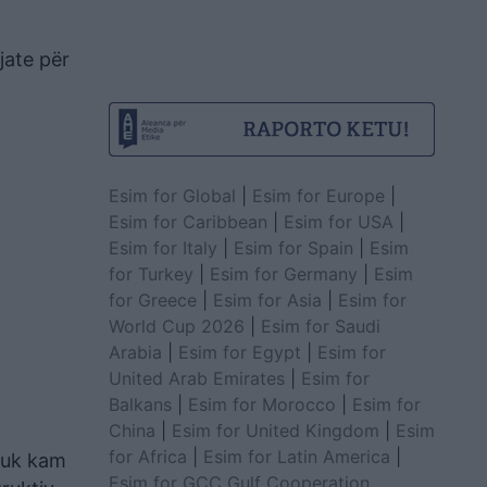
jate për
Esim for Global
|
Esim for Europe
|
Esim for Caribbean
|
Esim for USA
|
Esim for Italy
|
Esim for Spain
|
Esim
for Turkey
|
Esim for Germany
|
Esim
for Greece
|
Esim for Asia
|
Esim for
World Cup 2026
|
Esim for Saudi
Arabia
|
Esim for Egypt
|
Esim for
United Arab Emirates
|
Esim for
Balkans
|
Esim for Morocco
|
Esim for
China
|
Esim for United Kingdom
|
Esim
for Africa
|
Esim for Latin America
|
 nuk kam
Esim for GCC Gulf Cooperation