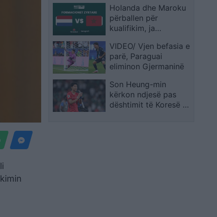
Holanda dhe Maroku
në Botërorin e
përballen për
ardhshëm
kualifikim, ja
formacionet zyrtare
VIDEO/ Vjen befasia e
parë, Paraguai
eliminon Gjermaninë
Son Heung-min
kërkon ndjesë pas
dështimit të Koresë së
Jugut: E pamundur të
shpreh dhimbjen që
ndiejmë
i
akimin