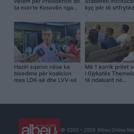
vetëm për Presidentin do
Stabiliteti instituci
ta nxirrte Kosovën nga
kyç për të shfrytë
ngërçi politik
procesin e zgjerimi
Haziri sqaron nëse ka
Më 1 korrik pritet 
bisedime për koalicion
i Gjykatës Themelo
mes LDK-së dhe LVV-së
të ndaluarit në
Gazimestan
© 2003 -
2026 Albeu Online Medi