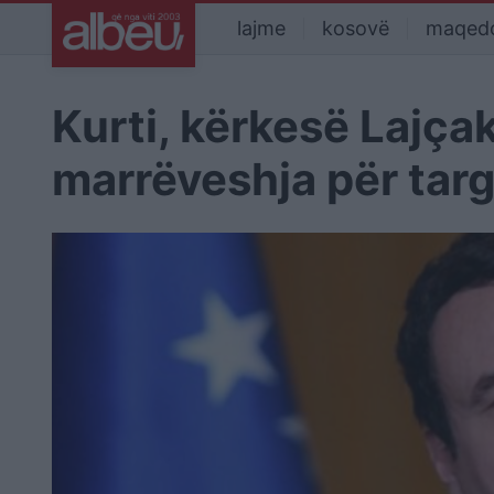
lajme
kosovë
maqed
Kurti, kërkesë Lajça
marrëveshja për targ