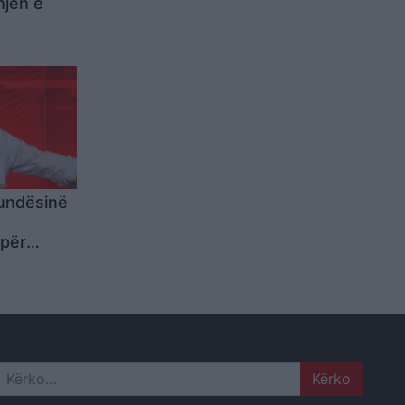
hjen e
mundësinë
s
 për
Search