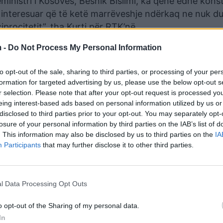
ministri i Kosovës, Besnik Bislimi, ka qenë edhe konst
i interesuar që të ketë marrëveshje ndërkaq ne nuk 
procitetit”, tha Kurti për RTK’në.
retisht nuk u arrit marrëveshja e cila ka qenë mjaft af
 -
Do Not Process My Personal Information
 theksoi ai./Express
to opt-out of the sale, sharing to third parties, or processing of your per
formation for targeted advertising by us, please use the below opt-out s
r selection. Please note that after your opt-out request is processed y
eing interest-based ads based on personal information utilized by us or
disclosed to third parties prior to your opt-out. You may separately opt-
losure of your personal information by third parties on the IAB’s list of
. This information may also be disclosed by us to third parties on the
IA
Participants
that may further disclose it to other third parties.
l Data Processing Opt Outs
o opt-out of the Sharing of my personal data.
In