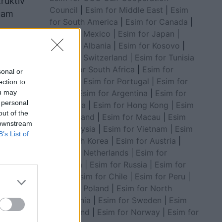
ruktiv
Council
|
Esim for Middle East
|
Esim
duam
for South America
|
Esim for Canada
|
Esim for Mexico
|
Esim for Japan
|
Esim for Albania
|
Esim for Kosovo
|
ër e për
Esim for Switzerland
|
Esim for Tunisia
|
Esim for South Africa
|
Esim for
sonal or
Algeria
|
Esim for Portugal
|
Esim for
ection to
Brazil
|
Esim for Argentina
|
Esim for
ou may
 personal
Colombia
|
Esim for Hong Kong
|
Esim
out of the
for Thailand
|
Esim for Macau
|
Esim
 downstream
for Malaysia
|
Esim for Vietnam
|
Esim
B’s List of
for South Korea
|
Esim for Austria
|
Esim for Netherlands
|
Esim for
Australia
|
Esim for Russia
|
Esim for
India
|
Esim for Chile
|
Esim for Peru
|
Esim for Poland
|
Esim for North
Macedonia
|
Esim for Sweden
|
Esim
for Finland
|
Esim for Norway
|
Esim for