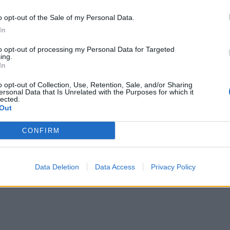
o opt-out of the Sale of my Personal Data.
In
to opt-out of processing my Personal Data for Targeted
ing.
In
o opt-out of Collection, Use, Retention, Sale, and/or Sharing
ersonal Data that Is Unrelated with the Purposes for which it
lected.
akimit në Bruksel: Nuk ka
Takime të reja në kuadër të dialog
Out
 për targat mes Serbisë dhe
Kosovë-Serbi
CONFIRM
Data Deletion
Data Access
Privacy Policy