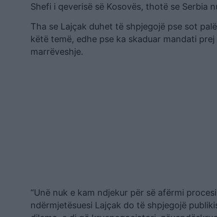
Shefi i qeverisë së Kosovës, thotë se Serbia n
Tha se Lajçak duhet të shpjegojë pse sot palë
këtë temë, edhe pse ka skaduar mandati prej 
marrëveshje.
“Unë nuk e kam ndjekur për së afërmi procesin
ndërmjetësuesi Lajçak do të shpjegojë publiki