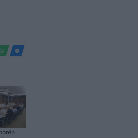
 morën