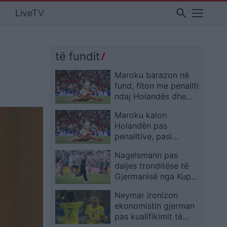
search
LiveTV
të fundit
Maroku barazon në
fund, fiton me penallti
ndaj Holandës dhe
kalon në 1/8 e finales
Maroku kalon
Holandën pas
penalltive, pasi
barazoi në shtesë
Nagelsmann pas
daljes tronditëse të
Gjermanisë nga Kupa
e Botës: Jam i
Neymar ironizon
gatshëm të vazhdoj
ekonomistin gjerman
pas kualifikimit të
Brazilit: Provoje sërish