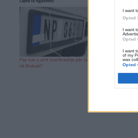
Lajme të ngjashme:
I want t
Opted 
I want 
Advertis
Opted 
I want t
of my P
was col
Pse nuk u arrit marrëveshja për targat dje
Lajçak pas t
Opted 
në Bruksel?
marrëveshje
Kosovës