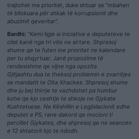
trajtohet me prioritet, duke shtuar se “
mbahen
të bllokuara për shkak të korrupsionit dhe
abuzimit qeveritar”.
Bardhi:
“
Kemi ligje si iniciative e deputeteve te
cilat kanë nga tri vite ne sirtare. Shpresoj
shume qe te futen me prioritet ne kalendare
per tu shqyrtuar. Janë propozime të
rendesishme qe vijne nga opozita
Gjitjashtu dua te theksoj problemin e zvarritjes
se mandatit te Olta Xhackes. Shpresoj shume
dhe ju bej thirrje te vazhdohet pa humbur
kohe qe kjo ceshtje te shkoje ne Gjykate
Kushtetuese. Ne Këshillin e Legjislacionit edhe
deputet e PS, rane dakord qe mocioni ti
percillet Gjykates, dhe shpresoj qe ne seancen
e 12 shtatorit kjo te ndodh.