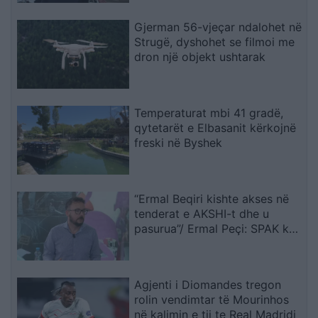
Gjerman 56-vjeçar ndalohet në
Strugë, dyshohet se filmoi me
dron një objekt ushtarak
Temperaturat mbi 41 gradë,
qytetarët e Elbasanit kërkojnë
freski në Byshek
“Ermal Beqiri kishte akses në
tenderat e AKSHI-t dhe u
pasurua”/ Ermal Peçi: SPAK ka
mbërritur në zemër të
Kryeministrisë, gjurmët çojnë
te Rama
Agjenti i Diomandes tregon
rolin vendimtar të Mourinhos
në kalimin e tij te Real Madridi