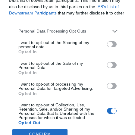
IAB’s list of downstream participants. This information may
also be disclosed by us to third parties on the
IAB’s List of
Downstream Participants
that may further disclose it to other
third parties.
Misteri rreth takimit sekret
Mallakastër/ Zjarri del
Personal Data Processing Opt Outs
Pezeshkian-Khamenei në
jashtë kontrollit në
Teheran! Ata ishin në një
masivin pyjor të Drenijës!
I want to opt-out of the Sharing of my
personal data.
makinë me xhama të errët,
Pas Ngrëçanit, pritet
Opted In
duke e dëgjuar njëri-
ndërhyrja nga ajri (VIDEO)
tjetrin, por pa e parë
I want to opt-out of the Sale of my
Personal Data.
Opted In
I want to opt-out of processing my
Personal Data for Targeted Advertising.
Opted In
Propozimi i PS për
PD kërkon të anulohet
shkrirjen e Bashkisë Klos/
tenderi 15 milionë euro
I want to opt-out of Collection, Use,
Retention, Sale, and/or Sharing of my
Flet kryebashkiakja
për avionët zjarrfikës,
Personal Data that Is Unrelated with the
Purposes for which it was collected.
socialiste Valbona Kola:
Vangjeli: Fituesja e lidhur
Opted Out
Jam shërbëtore e popullit,
me skandale në Spanjë, të
karrigia është e
nisë hetimi i SPAK
CONFIRM