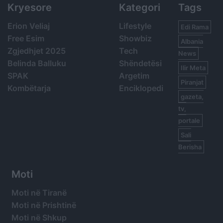
Kryesore
Kategori
Tags
Erion Veliaj
Lifestyle
Edi Rama
Free Esim
Showbiz
Albania
Zgjedhjet 2025
Tech
News
Belinda Balluku
Shëndetësi
Ilir Meta
SPAK
Argetim
Piranjat
Kombëtarja
Enciklopedi
gazeta,
tv,
portale
Sali
Berisha
Moti
Moti në Tiranë
Moti në Prishtinë
Moti në Shkup