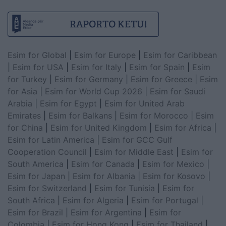
Esim for Global
|
Esim for Europe
|
Esim for Caribbean
|
Esim for USA
|
Esim for Italy
|
Esim for Spain
|
Esim
for Turkey
|
Esim for Germany
|
Esim for Greece
|
Esim
for Asia
|
Esim for World Cup 2026
|
Esim for Saudi
Arabia
|
Esim for Egypt
|
Esim for United Arab
Emirates
|
Esim for Balkans
|
Esim for Morocco
|
Esim
for China
|
Esim for United Kingdom
|
Esim for Africa
|
Esim for Latin America
|
Esim for GCC Gulf
Cooperation Council
|
Esim for Middle East
|
Esim for
South America
|
Esim for Canada
|
Esim for Mexico
|
Esim for Japan
|
Esim for Albania
|
Esim for Kosovo
|
Esim for Switzerland
|
Esim for Tunisia
|
Esim for
South Africa
|
Esim for Algeria
|
Esim for Portugal
|
Esim for Brazil
|
Esim for Argentina
|
Esim for
Colombia
|
Esim for Hong Kong
|
Esim for Thailand
|