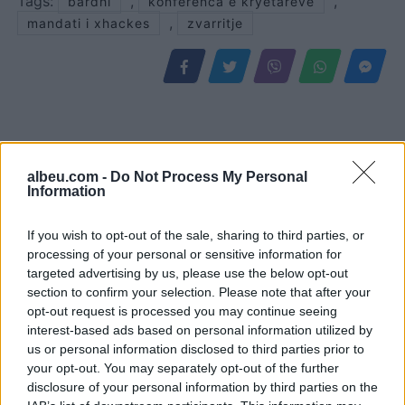
Tags:
,
,
bardhi
konferenca e kryetareve
,
mandati i xhackes
zvarritje
albeu.com -
Do Not Process My Personal
Information
If you wish to opt-out of the sale, sharing to third parties, or
processing of your personal or sensitive information for
targeted advertising by us, please use the below opt-out
Durrës/ 40-vjeçari humb
Aksident i trefishtë në
section to confirm your selection. Please note that after your
ndjenjat në kantierin e
rrugën Sarandë-Ksamil,
opt-out request is processed you may continue seeing
ndërtimit dhe ndërron jetë
njëri nga të plagosurit
interest-based ads based on personal information utilized by
në spital
dërgohet në spitalin e
us or personal information disclosed to third parties prior to
Traumës në Tiranë
your opt-out. You may separately opt-out of the further
disclosure of your personal information by third parties on the