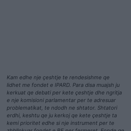
Kam edhe nje çeshtje te rendesishme qe
lidhet me fondet e IPARD. Para disa muajsh ju
kerkuat qe debati per kete çeshtje dhe ngritja
e nje komisioni parlamentar per te adresuar
problematikat, te ndodh ne shtator. Shtatori
erdhi, keshtu qe ju kerkoj qe kete çeshtje ta
kemi prioritet edhe si nje instrument per te
zhbllokuar fondet e BE per fermeret. Fonde qe