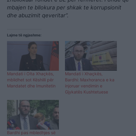
mbajen te bllokura per shkak te korrupsionit
dhe abuzimit qeveritar”.
Lajme të ngjashme:
Mandati i Olta Xhaçkës,
Mandati i Xhaçkës,
mblidhet sot Këshilli për
Bardhi: Maxhoranca e ka
Mandatet dhe Imunitetin
injoruar vendimin e
Gjykatës Kushtetuese
Bardhi pas mbledhjes së