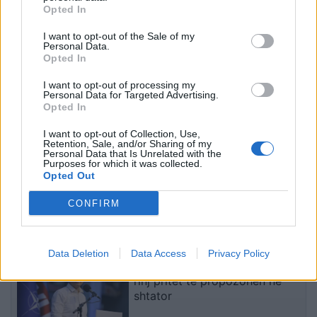
Tensionet për Hormuzin
Alarm për Inteligjencën
Opted In
rëndojnë tregjet, nafta
Artificiale, testet britanike
I want to opt-out of the Sale of my
kapërcen nivelin e 80
zbulojnë tentativa për të
Personal Data.
dollarëve
mashtruar njerëzit
Opted In
I want to opt-out of processing my
Personal Data for Targeted Advertising.
Opted In
I want to opt-out of Collection, Use,
Retention, Sale, and/or Sharing of my
Personal Data that Is Unrelated with the
Purposes for which it was collected.
Njerëzimi ka shpenzuar
Administrata Trump
Opted Out
burimet vjetore të Tokës
planifikon mbylljen e pesë
dhe po jeton në “borxh”
konsullatave amerikane,
CONFIRM
ekologjik
përfshirë atë në Kanada
të fundit
Data Deletion
Data Access
Privacy Policy
Kasami: Zëvendësministrat e
rinj pritet të propozohen në
shtator