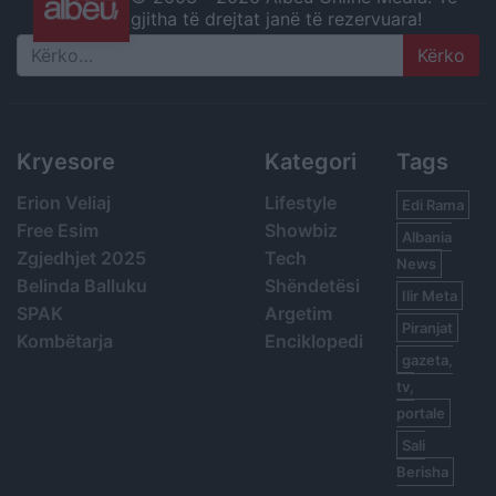
gjitha të drejtat janë të rezervuara!
Search
Kryesore
Kategori
Tags
Erion Veliaj
Lifestyle
Edi Rama
Free Esim
Showbiz
Albania
Zgjedhjet 2025
Tech
News
Belinda Balluku
Shëndetësi
Ilir Meta
SPAK
Argetim
Piranjat
Kombëtarja
Enciklopedi
gazeta,
tv,
portale
Sali
Berisha