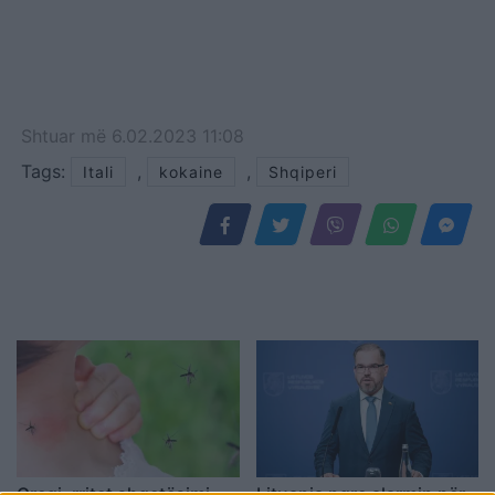
Shtuar
më
6.02.2023 11:08
Tags:
,
,
Itali
kokaine
Shqiperi
Greqi, rritet shqetësimi
Lituania ngre alarmin për