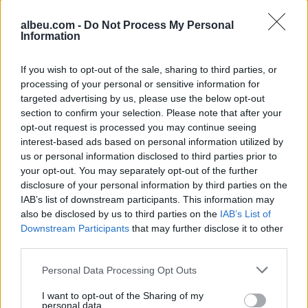
për përhapjen e virusit të
një provokim rus me
albeu.com -
Do Not Process My Personal
Nilit Perëndimor: 6 të
“flamur të rremë” kundër
Information
vdekur dhe 65 të
NATO-s
infektuar
If you wish to opt-out of the sale, sharing to third parties, or
processing of your personal or sensitive information for
targeted advertising by us, please use the below opt-out
section to confirm your selection. Please note that after your
opt-out request is processed you may continue seeing
interest-based ads based on personal information utilized by
Kriza e Ebolës thellohet
Të paktën 10 viktima nga
us or personal information disclosed to third parties prior to
your opt-out. You may separately opt-out of the further
në Kongo, punonjësit
sulmet ruse në disa rajone
disclosure of your personal information by third parties on the
shëndetësorë
të Ukrainës
IAB’s list of downstream participants. This information may
paralajmërojnë bojkot për
also be disclosed by us to third parties on the
IAB’s List of
pagat e prapambetura
Downstream Participants
that may further disclose it to other
third parties.
Personal Data Processing Opt Outs
I want to opt-out of the Sharing of my
personal data.