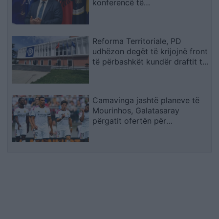
konferencë të
jashtëzakonshme
Reforma Territoriale, PD
udhëzon degët të krijojnë front
të përbashkët kundër draftit të
mazhorancës
Camavinga jashtë planeve të
Mourinhos, Galatasaray
përgatit ofertën për
mesfushorin e Real Madridit