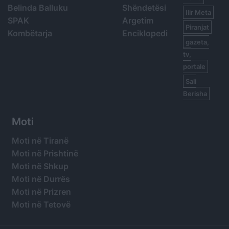
Belinda Balluku
Shëndetësi
Ilir Meta
SPAK
Argetim
Piranjat
Kombëtarja
Enciklopedi
gazeta,
tv,
portale
Sali
Berisha
Moti
Moti në Tiranë
Moti në Prishtinë
Moti në Shkup
Moti në Durrës
Moti në Prizren
Moti në Tetovë