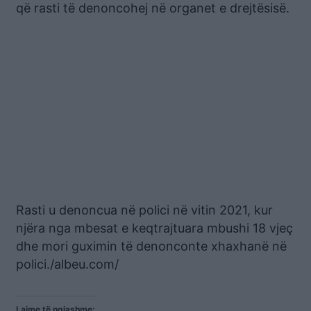
që rasti të denoncohej në organet e drejtësisë.
Rasti u denoncua në polici në vitin 2021, kur
njëra nga mbesat e keqtrajtuara mbushi 18 vjeç
dhe mori guximin të denonconte xhaxhanë në
polici./albeu.com/
Lajme të ngjashme: