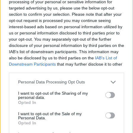
processing of your personal or sensitive information for
të rëndë humanitare, hyrja
largohet nga detyra pas
targeted advertising by us, please use the below opt-out
e 72,000 emigrantëve në
akuzave për plagjiaturë
section to confirm your selection. Please note that after your
dy ditë ndez përplasjet
dhe pasaktësi akademike
opt-out request is processed you may continue seeing
politike në Spanjë
interest-based ads based on personal information utilized by
us or personal information disclosed to third parties prior to
your opt-out. You may separately opt-out of the further
disclosure of your personal information by third parties on the
IAB’s list of downstream participants. This information may
also be disclosed by us to third parties on the
IAB’s List of
Sllovakia përballet me
Dy tramvaje përplasen në
Downstream Participants
that may further disclose it to other
vapë ekstreme,
Gjermani, rreth 25 të
third parties.
termometri arrin 42.2
plagosur, tre në gjendje
Personal Data Processing Opt Outs
gradë Celsius
kritike
I want to opt-out of the Sharing of my
personal data.
Opted In
I want to opt-out of the Sale of my
Personal Data.
Opted In
Trump favorizon JD
Të paktën 38 të vrarë dhe