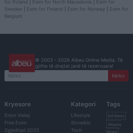
for Poland
|
Esim for North Macedonia
|
Esim for
Sweden
|
Esim for Finland
|
Esim for Norway
|
Esim for
Belgium
© 2003 -
2026 Albeu Online Media. Të
gjitha të drejtat janë të rezervuara!
Search
Kryesore
Kategori
Tags
Erion Veliaj
Lifestyle
Edi Rama
Free Esim
Showbiz
Albania
Zgjedhjet 2025
Tech
News