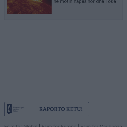
në motin hapësinor dhe Tokë
Esim for Global
|
Esim for Europe
|
Esim for Caribbean