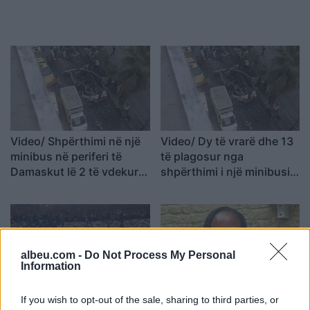
Video/ Shpërthimi në një
Video/ Dy të vrarë dhe 13
minibus në periferi të
të plagosur nga
Damaskut lë 2 të vdekur
shpërthimi i një minibusi
dhe 13 të plagosur
pranë Damaskut
albeu.com -
Do Not Process My Personal
Information
Ceuta përballet me krizë
Profesori i Kembrixhit
If you wish to opt-out of the sale, sharing to third parties, or