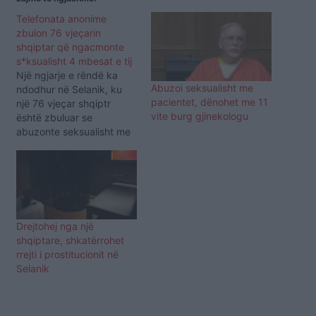
Telefonata anonime
zbulon 76 vjeçarin
shqiptar që ngacmonte
s*ksualisht 4 mbesat e tij
Një ngjarje e rëndë ka
Abuzoi seksualisht me
ndodhur në Selanik, ku
pacientet, dënohet me 11
një 76 vjeçar shqiptr
vite burg gjinekologu
është zbuluar se
abuzonte seksualisht me
4 mbesat e tij minorene.
Ka qenë një akuzë
anonime në një
organizatë greke për
mbrojtjen e fëmijëve “To
hamogelo tou paidiou” ka
Drejtohej nga një
çuar në arrestimin e të
shqiptare, shkatërrohet
moshuarit. Sipas
rrejti i prostitucionit në
departamentit…
Selanik