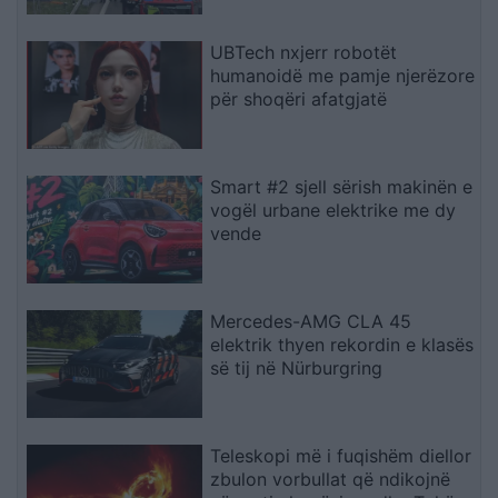
UBTech nxjerr robotët
humanoidë me pamje njerëzore
për shoqëri afatgjatë
Smart #2 sjell sërish makinën e
vogël urbane elektrike me dy
vende
Mercedes-AMG CLA 45
elektrik thyen rekordin e klasës
së tij në Nürburgring
Teleskopi më i fuqishëm diellor
zbulon vorbullat që ndikojnë