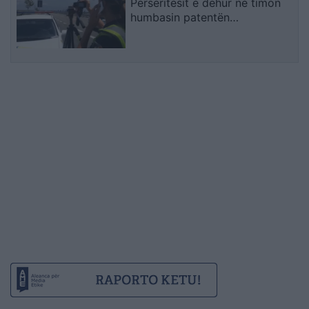
Përsëritësit e dehur në timon
humbasin patentën
përgjithmonë