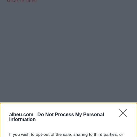
shkak të luftës
Shtuar
më
24.05.2023 18:10
albeu.com -
Do Not Process My Personal
Tags:
,
energji e riperteritshme
Gjermani
Information
If you wish to opt-out of the sale, sharing to third parties, or