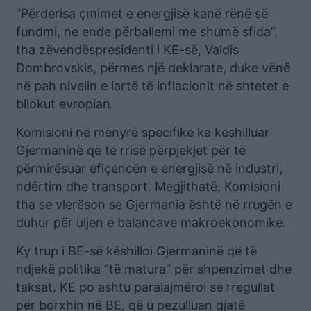
“Përderisa çmimet e energjisë kanë rënë së
fundmi, ne ende përballemi me shumë sfida”,
tha zëvendëspresidenti i KE-së, Valdis
Dombrovskis, përmes një deklarate, duke vënë
në pah nivelin e lartë të inflacionit në shtetet e
bllokut evropian.
Komisioni në mënyrë specifike ka këshilluar
Gjermaninë që të rrisë përpjekjet për të
përmirësuar efiçencën e energjisë në industri,
ndërtim dhe transport. Megjithatë, Komisioni
tha se vlerëson se Gjermania është në rrugën e
duhur për uljen e balancave makroekonomike.
Ky trup i BE-së këshilloi Gjermaninë që të
ndjekë politika “të matura” për shpenzimet dhe
taksat. KE po ashtu paralajmëroi se rregullat
për borxhin në BE, që u pezulluan gjatë