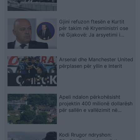
Gjini refuzon ftesën e Kurtit
për takim në Kryeministri ose
në Gjakovë: Ja arsyetimi i
kreut të AAK-së
Arsenal dhe Manchester United
përplasen për yllin e Interit
Apeli ndalon përkohësisht
projektin 400 milionë dollarësh
për sallën e vallëzimit në
Shtëpinë e Bardhë
Kodi Rrugor ndryshon: