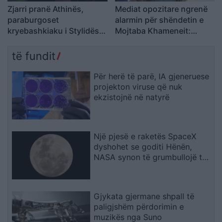
Zjarri pranë Athinës,
Mediat opozitare ngrenë
paraburgoset
alarmin për shëndetin e
kryebashkiaku i Stylidës
Mojtaba Khameneit:
nën akuzën e zjarrvënies
“Mund të ndërrojë jetë në
çdo çast
të fundit
Për herë të parë, IA gjeneruese
projekton viruse që nuk
ekzistojnë në natyrë
Një pjesë e raketës SpaceX
dyshohet se goditi Hënën,
NASA synon të grumbullojë të
dhëna
Gjykata gjermane shpall të
paligjshëm përdorimin e
muzikës nga Suno