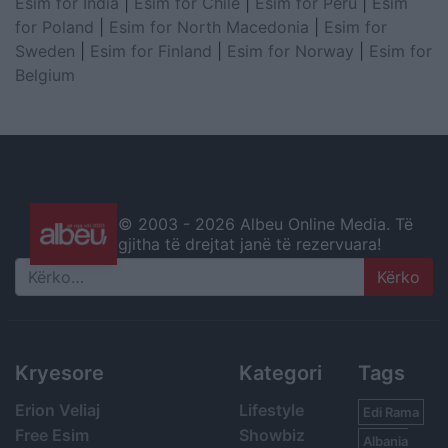
Esim for India
|
Esim for Chile
|
Esim for Peru
|
Esim
for Poland
|
Esim for North Macedonia
|
Esim for
Sweden
|
Esim for Finland
|
Esim for Norway
|
Esim for
Belgium
© 2003 -
2026 Albeu Online Media. Të
gjitha të drejtat janë të rezervuara!
Search
Kryesore
Kategori
Tags
Erion Veliaj
Lifestyle
Edi Rama
Free Esim
Showbiz
Albania