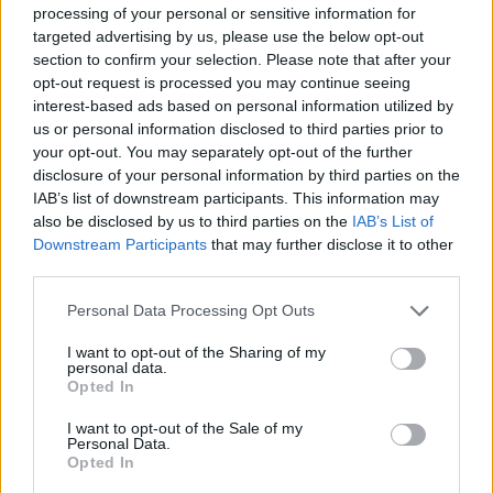
processing of your personal or sensitive information for
targeted advertising by us, please use the below opt-out
section to confirm your selection. Please note that after your
opt-out request is processed you may continue seeing
interest-based ads based on personal information utilized by
us or personal information disclosed to third parties prior to
your opt-out. You may separately opt-out of the further
disclosure of your personal information by third parties on the
IAB’s list of downstream participants. This information may
also be disclosed by us to third parties on the
IAB’s List of
Downstream Participants
that may further disclose it to other
Apeli ndalon përkohësisht
Foto+Video/ SHBA hap
third parties.
projektin 400 milionë
arkivin e UFO-ve, dalin
dollarësh për sallën e
dosje të tjera për objekte
Personal Data Processing Opt Outs
vallëzimit në Shtëpinë e
misterioze dhe dukuri të
Bardhë
pashpjeguara
I want to opt-out of the Sharing of my
personal data.
Opted In
I want to opt-out of the Sale of my
Personal Data.
Opted In