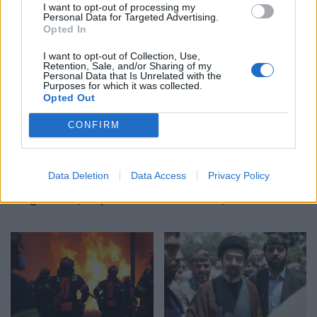
Tezja 82-vjeçare dhe nipi
Napoli, tezja dhe nipi
I want to opt-out of processing my
Personal Data for Targeted Advertising.
44-vjeçar gjenden pa jetë
gjenden pa jetë në
Opted In
në një banesë në Napoli
apartament, dyshohet se
kishin vdekur prej disa
I want to opt-out of Collection, Use,
Retention, Sale, and/or Sharing of my
ditësh
Personal Data that Is Unrelated with the
Purposes for which it was collected.
Opted Out
CONFIRM
Shkatërrohet në Spanjë
Modelet e Inteligjencës
Data Deletion
Data Access
Privacy Policy
rrjeti i trafikimit të
Artificiale shkelin
emigrantëve, 78 persona
udhëzimet, ndërmarrin
në pranga dhe 18 skafe të
veprime të palejuara dhe
sekuestruara
manipulojnë njerëzit