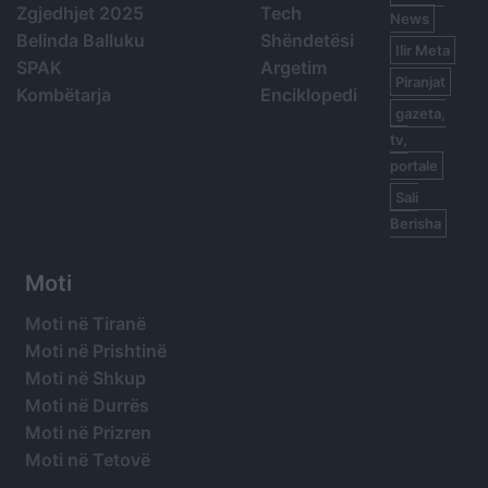
Zgjedhjet 2025
Tech
News
Belinda Balluku
Shëndetësi
Ilir Meta
SPAK
Argetim
Piranjat
Kombëtarja
Enciklopedi
gazeta,
tv,
portale
Sali
Berisha
Moti
Moti në Tiranë
Moti në Prishtinë
Moti në Shkup
Moti në Durrës
Moti në Prizren
Moti në Tetovë