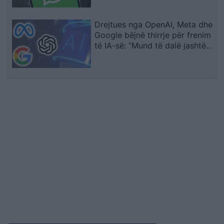
Drejtues nga OpenAI, Meta dhe
Google bëjnë thirrje për frenim
të IA-së: “Mund të dalë jashtë
kontrollit