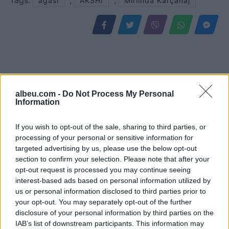
agasi
AKSHI
Mirlinda Karçanaj
albeu.com -
Do Not Process My Personal
Information
If you wish to opt-out of the sale, sharing to third parties, or
processing of your personal or sensitive information for
Hyri me Jet Ski në
“Po ngrihet një ministri
targeted advertising by us, please use the below opt-out
section to confirm your selection. Please note that after your
hapësirën e pushuesve në
paralele e Shëndetësisë”/
opt-out request is processed you may continue seeing
Zvërnec, gjobitet me 300
Këlliçi: Projektligji i
interest-based ads based on personal information utilized by
mijë lekë drejtuesi
shtatorit i hap rrugë
us or personal information disclosed to third parties prior to
monopolit, SPAK të
your opt-out. You may separately opt-out of the further
ndërhyjë
disclosure of your personal information by third parties on the
IAB’s list of downstream participants. This information may