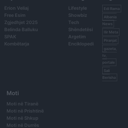
Erion Veliaj
Lifestyle
Edi Rama
Free Esim
Showbiz
Albania
Zgjedhjet 2025
Tech
News
Belinda Balluku
Shëndetësi
Ilir Meta
SPAK
Argetim
Piranjat
Kombëtarja
Enciklopedi
gazeta,
tv,
portale
Sali
Berisha
Moti
Moti në Tiranë
Moti në Prishtinë
Moti në Shkup
Moti në Durrës