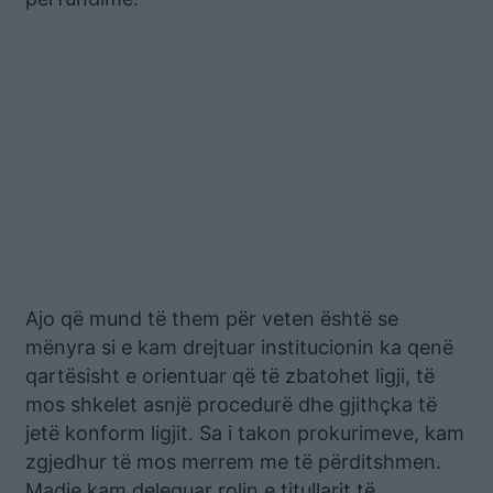
Ajo që mund të them për veten është se
mënyra si e kam drejtuar institucionin ka qenë
qartësisht e orientuar që të zbatohet ligji, të
mos shkelet asnjë procedurë dhe gjithçka të
jetë konform ligjit. Sa i takon prokurimeve, kam
zgjedhur të mos merrem me të përditshmen.
Madje kam deleguar rolin e titullarit të