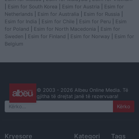
|
Esim for South Korea
|
Esim for Austria
|
Esim for
Netherlands
|
Esim for Australia
|
Esim for Russia
|
Esim for India
|
Esim for Chile
|
Esim for Peru
|
Esim
for Poland
|
Esim for North Macedonia
|
Esim for
Sweden
|
Esim for Finland
|
Esim for Norway
|
Esim for
Belgium
© 2003 -
2026 Albeu Online Media. Të
gjitha të drejtat janë të rezervuara!
Search
Kryesore
Kategori
Tags