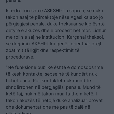
penale.
Ish-drejtoresha e ASKSHI-t u shpreh, se nuk i
takon asaj të përcaktojë nëse Agasi ka apo jo
përgjegjësi penale, duke theksuar se kjo është
detyrë e akuzës dhe e procesit hetimor. Lidhur
me rolin e saj në institucion, Karçanaj theksoi,
se drejtimi i AKSHI-t ka qenë i orientuar drejt
zbatimit të ligjit dhe respektimit të
procedurave.
“Në funksione publike është e domosdoshme
të kesh kontakte, sepse në të kundërt nuk
bëhet puna. Por kontaktet nuk mund të
shndërrohen në përgjegjësi penale. Mund të
ketë faj, nuk më takon mua ta them këtë. I
takon akuzës të hetojë duke analizuar provat
dhe dokumentat dhe më pas të dalë në
përfundime.