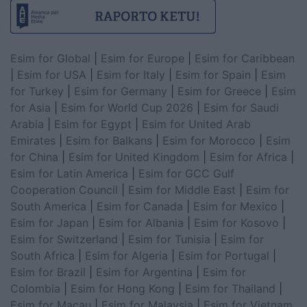
Esim for Global
|
Esim for Europe
|
Esim for Caribbean
|
Esim for USA
|
Esim for Italy
|
Esim for Spain
|
Esim
for Turkey
|
Esim for Germany
|
Esim for Greece
|
Esim
for Asia
|
Esim for World Cup 2026
|
Esim for Saudi
Arabia
|
Esim for Egypt
|
Esim for United Arab
Emirates
|
Esim for Balkans
|
Esim for Morocco
|
Esim
for China
|
Esim for United Kingdom
|
Esim for Africa
|
Esim for Latin America
|
Esim for GCC Gulf
Cooperation Council
|
Esim for Middle East
|
Esim for
South America
|
Esim for Canada
|
Esim for Mexico
|
Esim for Japan
|
Esim for Albania
|
Esim for Kosovo
|
Esim for Switzerland
|
Esim for Tunisia
|
Esim for
South Africa
|
Esim for Algeria
|
Esim for Portugal
|
Esim for Brazil
|
Esim for Argentina
|
Esim for
Colombia
|
Esim for Hong Kong
|
Esim for Thailand
|
Esim for Macau
|
Esim for Malaysia
|
Esim for Vietnam