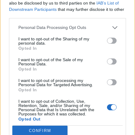
also be disclosed by us to third parties on the
IAB’s List of
Downstream Participants
that may further disclose it to other
third parties.
Infermierja shqiptare në
Osman Stafa thirrje
Personal Data Processing Opt Outs
Itali shpërthen në lot në
qytetarëve nga protesta:
protestë: Pacientët
Mbi partitë të vendosim
I want to opt-out of the Sharing of my
detyrohen të kërkojnë
Shqipërinë, ka ardhur
personal data.
kurim jashtë vendit
koha e brezit të ri
Opted In
I want to opt-out of the Sale of my
Personal Data.
Opted In
I want to opt-out of processing my
Personal Data for Targeted Advertising.
Mbërrin në Shqipëri nga
Opted In
Don Xhoni i kthehet
Kolumbia “Kimisti” i
ashpër një personi në
laboratorit të kokainës në
I want to opt-out of Collection, Use,
publik, çfarë ndodhi me
Frakull
Retention, Sale, and/or Sharing of my
Personal Data that Is Unrelated with the
reperin?
Purposes for which it was collected.
Opted Out
CONFIRM