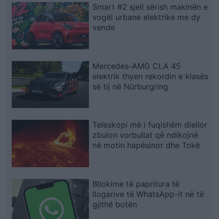
Smart #2 sjell sërish makinën e
vogël urbane elektrike me dy
vende
Mercedes-AMG CLA 45
elektrik thyen rekordin e klasës
së tij në Nürburgring
Teleskopi më i fuqishëm diellor
zbulon vorbullat që ndikojnë
në motin hapësinor dhe Tokë
Bllokime të papritura të
llogarive të WhatsApp-it në të
gjithë botën