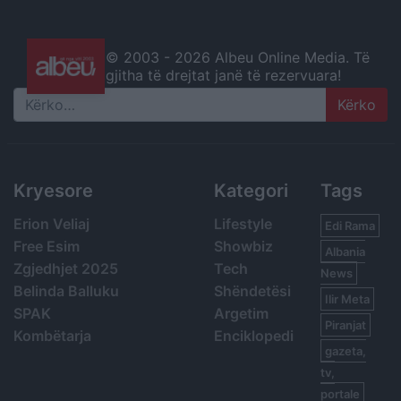
© 2003 -
2026 Albeu Online Media. Të
gjitha të drejtat janë të rezervuara!
Search
Kryesore
Kategori
Tags
Erion Veliaj
Lifestyle
Edi Rama
Free Esim
Showbiz
Albania
Zgjedhjet 2025
Tech
News
Belinda Balluku
Shëndetësi
Ilir Meta
SPAK
Argetim
Piranjat
Kombëtarja
Enciklopedi
gazeta,
tv,
portale