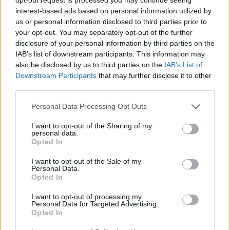
interest-based ads based on personal information utilized by
us or personal information disclosed to third parties prior to
your opt-out. You may separately opt-out of the further
disclosure of your personal information by third parties on the
Flakët përfshijnë një
Dita e 69-të e protestës,
IAB’s list of downstream participants. This information may
banesë në Shkodër,
qytetarët marshojnë
also be disclosed by us to third parties on the
IAB’s List of
zjarrfikësit vënë situatën
nëpër Tiranë
Downstream Participants
that may further disclose it to other
nën kontroll
third parties.
Personal Data Processing Opt Outs
I want to opt-out of the Sharing of my
personal data.
Opted In
I want to opt-out of the Sale of my
Kakavijë, kolona e
Gjykata ndaloi ndërtimin e
Personal Data.
automjeteve shtrihet për
një salle vallëzimi në
Opted In
5 km në territorin grek
Shtëpinë e Bardhë,
I want to opt-out of processing my
reagon Trump: Do ta
Personal Data for Targeted Advertising.
çojmë çështjen në
të fundit
Opted In
Gjykatën e Lartë