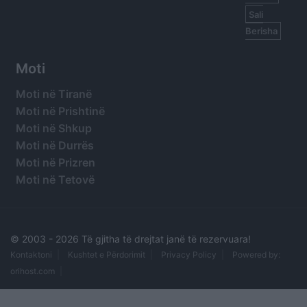
Sali
Berisha
Moti
Moti në Tiranë
Moti në Prishtinë
Moti në Shkup
Moti në Durrës
Moti në Prizren
Moti në Tetovë
© 2003 -
2026 Të gjitha të drejtat janë të rezervuara!
Kontaktoni
Kushtet e Përdorimit
Privacy Policy
Powered by:
orihost.com