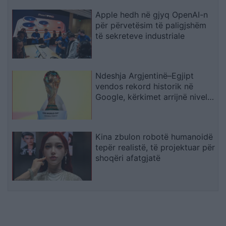
Apple hedh në gjyq OpenAI-n
për përvetësim të paligjshëm
të sekreteve industriale
Ndeshja Argjentinë–Egjipt
vendos rekord historik në
Google, kërkimet arrijnë nivele
të papara
Kina zbulon robotë humanoidë
tepër realistë, të projektuar për
shoqëri afatgjatë