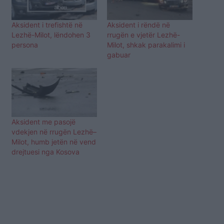
Aksident i trefishtë në
Aksident i rëndë në
Lezhë-Milot, lëndohen 3
rrugën e vjetër Lezhë-
persona
Milot, shkak parakalimi i
gabuar
Aksident me pasojë
vdekjen në rrugën Lezhë–
Milot, humb jetën në vend
drejtuesi nga Kosova