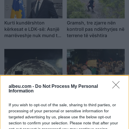
Kurti kundërshton
Gramsh, tre zjarre nën
kërkesat e LDK-së: Asnjë
kontroll pas ndërhyrjes në
marrëveshje nuk mund të
terrene të vështira
zhbëjë vullnetin qytetar
albeu.com -
Do Not Process My Personal
Koncerti i Kanye West
Dita e tetë e protestës në
Information
shkakton përplasje me
Divjakë, banorët
kalendarin e Champions
refuzojnë bashkimin me
If you wish to opt-out of the sale, sharing to third parties, or
League në Kazakistan
Lushnjen
processing of your personal or sensitive information for
targeted advertising by us, please use the below opt-out
section to confirm your selection. Please note that after your
opt-out request is processed you may continue seeing