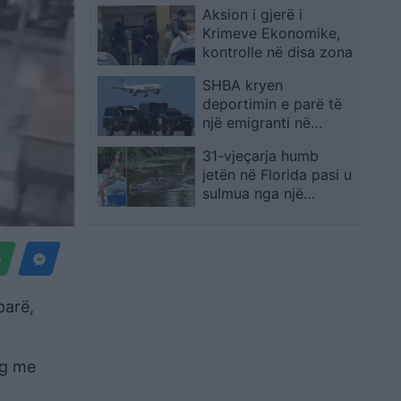
Aksion i gjerë i
Krimeve Ekonomike,
kontrolle në disa zona
SHBA kryen
deportimin e parë të
një emigranti në
Palau, sipas
31-vjeçarja humb
marrëveshjes mes dy
jetën në Florida pasi u
vendeve
sulmua nga një
aligator 3.7 metra i
gjatë
parë,
rg me