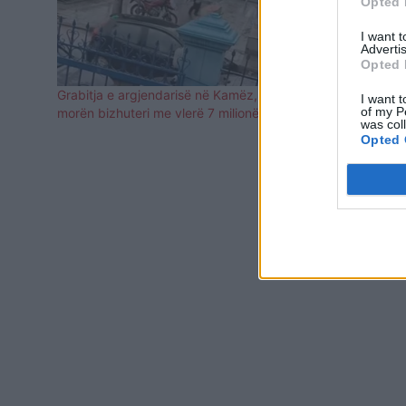
Opted 
I want 
Advertis
Opted 
Grabitja e argjendarisë në Kamëz, autorët
Grabitja në 
I want t
of my P
morën bizhuteri me vlerë 7 milionë lekë
arratisjes m
was col
kamerat e si
Opted 