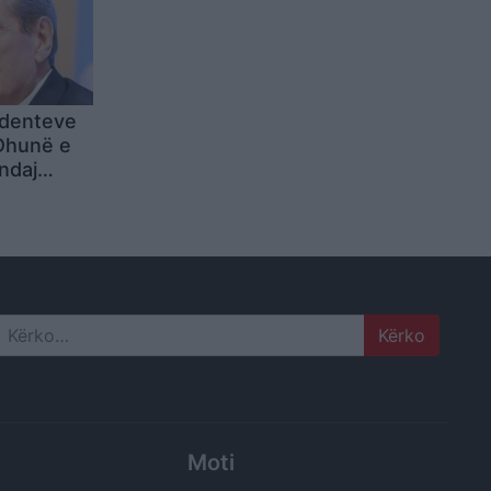
identeve
 Dhunë e
ndaj
ë
irohen
Search
Moti