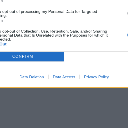
In
to opt-out of processing my Personal Data for Targeted
ing.
In
Kamëz, autorët u rrëzuan gjatë
Grabitja në Kamëz/ Zbulohet itinera
o opt-out of Collection, Use, Retention, Sale, and/or Sharing
ersonal Data that Is Unrelated with the Purposes for which it
e motor, por…! Çfarë zbuluan
autorëve, u rrëzuan me motor gjat
lected.
gurisë
arratisjes, çfarë fiksuan kamerat e
Out
CONFIRM
Data Deletion
Data Access
Privacy Policy