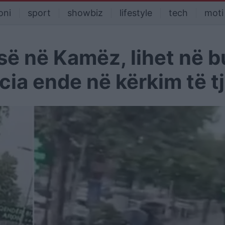
oni
sport
showbiz
lifestyle
tech
moti
isë në Kamëz, lihet në b
icia ende në kërkim të tj