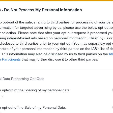
minutë, autorët që lëviznin me motor, mbanin skafand
 duke kërcënuar.
 -
Do Not Process My Personal Information
to opt-out of the sale, sharing to third parties, or processing of your per
formation for targeted advertising by us, please use the below opt-out s
r selection. Please note that after your opt-out request is processed y
eing interest-based ads based on personal information utilized by us or
disclosed to third parties prior to your opt-out. You may separately opt-
losure of your personal information by third parties on the IAB’s list of
. This information may also be disclosed by us to third parties on the
IA
Participants
that may further disclose it to other third parties.
l Data Processing Opt Outs
o opt-out of the Sharing of my personal data.
In
o opt-out of the Sale of my Personal Data.