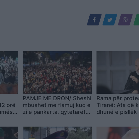
PAMJE ME DRON/ Sheshi
Rama për prote
12 orë
mbushet me flamuj kuq e
Tiranë: Ata që 
Ramës
zi e pankarta, qytetarët
dhunë e pisllëk 
ër
kërkojnë dorëheqjen pa
dështojnë
a SPAK
kushte të Ramës