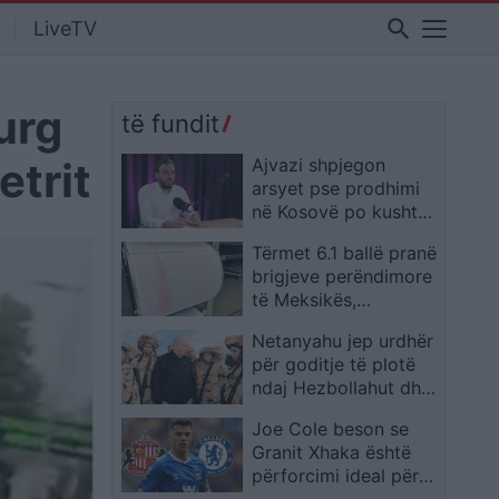
search
LiveTV
urg
të fundit
etrit
Ajvazi shpjegon
arsyet pse prodhimi
në Kosovë po kushton
gjithnjë e më shumë
Tërmet 6.1 ballë pranë
brigjeve perëndimore
të Meksikës,
epiqendra në det dhe
Netanyahu jep urdhër
pa pasoja të rënda
për goditje të plotë
ndaj Hezbollahut dhe
thotë se Izraeli nuk do
Joe Cole beson se
të largohet nga jugu i
Granit Xhaka është
Libanit
përforcimi ideal për
Chelsean