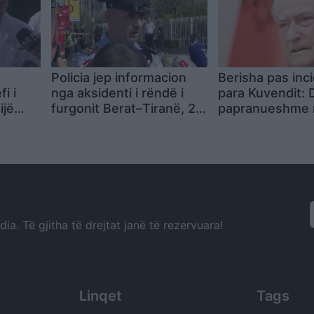
Policia jep informacion
Berisha pas inc
i i
nga aksidenti i rëndë i
para Kuvendit:
ijë
furgonit Berat–Tiranë, 2
papranueshme 
ë
të vdekur dhe 15 të
protestuesve, t
tjerë
plagosur
arrestuarit të l
menjëherë
a. Të gjitha të drejtat janë të rezervuara!
Linqet
Tags