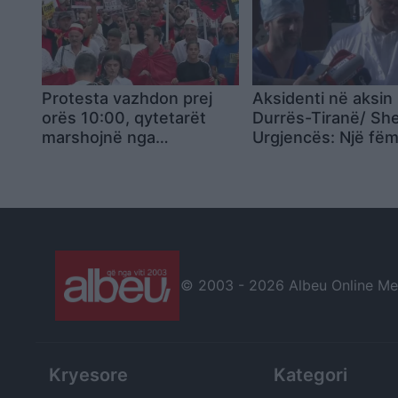
Protesta vazhdon prej
Aksidenti në aksin
orës 10:00, qytetarët
Durrës-Tiranë/ Shef
marshojnë nga
Urgjencës: Një fëm
“Skënderbej” drejt
është në gjendje t
Kryeministrisë me
rëndë ndërsa 5 të 
thirrjen: Rama jepe
janë në operim
dorëheqjen
© 2003 -
2026 Albeu Online Medi
Kryesore
Kategori