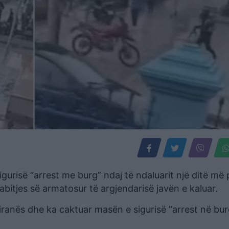
gurisë “arrest me burg” ndaj të ndaluarit një ditë më 
rabitjes së armatosur të argjendarisë javën e kaluar.
iranës dhe ka caktuar masën e sigurisë “arrest në bu