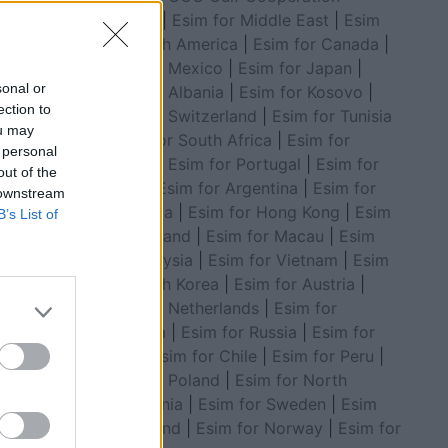
ra në
Council
|
Esim for Middle East
|
Esim
for South America
|
Esim for Canada
|
Esim for Mexico
|
Esim for Japan
|
sonal or
Esim for Albania
|
Esim for Kosovo
|
ection to
Esim for Switzerland
|
Esim for Tunisia
ou may
|
Esim for South Africa
|
Esim for
 personal
Algeria
|
Esim for Portugal
|
Esim for
out of the
Brazil
|
Esim for Argentina
|
Esim for
 downstream
Colombia
|
Esim for Hong Kong
|
Esim
B’s List of
for Thailand
|
Esim for Macau
|
Esim
for Malaysia
|
Esim for Vietnam
|
Esim
for South Korea
|
Esim for Austria
|
Esim for Netherlands
|
Esim for
Australia
|
Esim for Russia
|
Esim for
India
|
Esim for Chile
|
Esim for Peru
|
Esim for Poland
|
Esim for North
Macedonia
|
Esim for Sweden
|
Esim
for Finland
|
Esim for Norway
|
Esim for