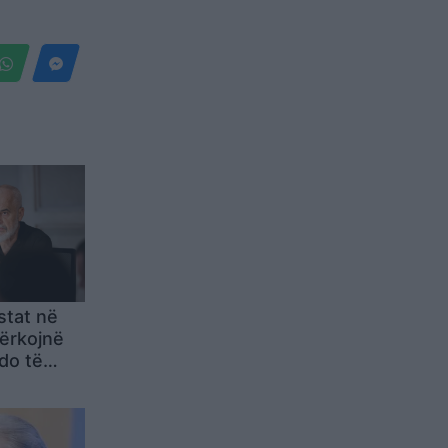
stat në
kërkojnë
do të