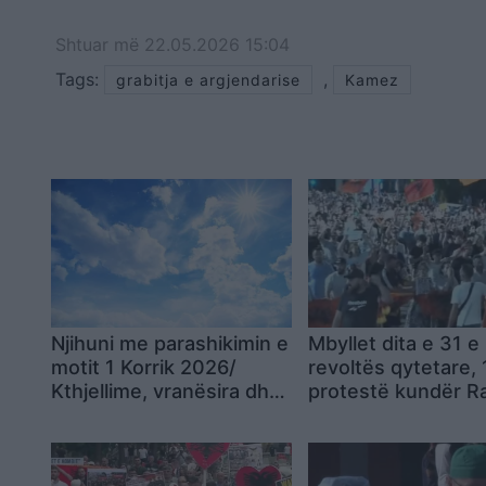
Shtuar
më
22.05.2026 15:04
Tags:
,
grabitja e argjendarise
Kamez
Njihuni me parashikimin e
Mbyllet dita e 31 e
motit 1 Korrik 2026/
revoltës qytetare, 
Kthjellime, vranësira dhe
protestë kundër 
reshje shiu
dhe qeverisë; nes
tubimi i 32-të par