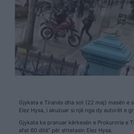
Gjykata e Tiranës dha sot (22 maj) masën e si
Elez Hysa, i akuzuar si një nga dy autorët e g
Gjykata ka pranuar kërkesën e Prokuroria e T
afat 60 ditë” për shtetasin Elez Hysa.