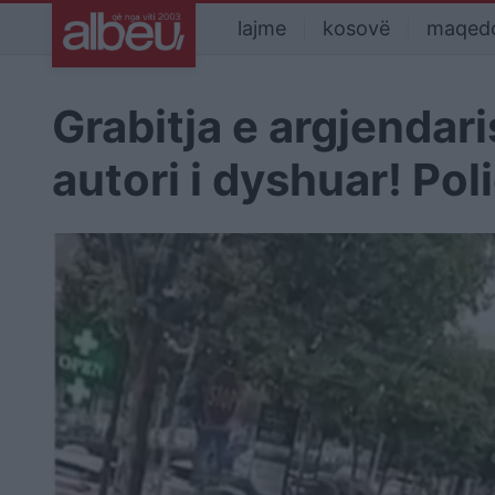
lajme
kosovë
maqed
Grabitja e argjendar
autori i dyshuar! Pol