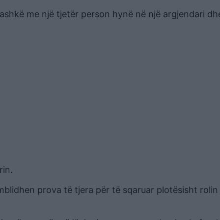
bashkë me një tjetër person hynë në një argjendari dh
rin.
mblidhen prova të tjera për të sqaruar plotësisht rolin