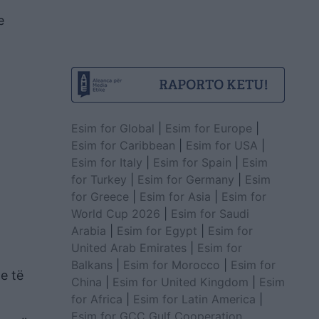
e
Esim for Global
|
Esim for Europe
|
Esim for Caribbean
|
Esim for USA
|
Esim for Italy
|
Esim for Spain
|
Esim
for Turkey
|
Esim for Germany
|
Esim
for Greece
|
Esim for Asia
|
Esim for
World Cup 2026
|
Esim for Saudi
Arabia
|
Esim for Egypt
|
Esim for
United Arab Emirates
|
Esim for
Balkans
|
Esim for Morocco
|
Esim for
 e të
China
|
Esim for United Kingdom
|
Esim
for Africa
|
Esim for Latin America
|
Esim for GCC Gulf Cooperation