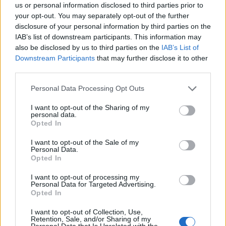
us or personal information disclosed to third parties prior to
Kriset raporti mes
E bujshme në Itali, Maldini
your opt-out. You may separately opt-out of the further
Butrintit Imerit dhe
rrëfen të vërtetën e plotë
disclosure of your personal information by third parties on the
aktores turke Su Burcu?
pas dorëheqjes:
IAB’s list of downstream participants. This information may
Detaji që ngriti dyshimet
Presidenti Malago na tha
also be disclosed by us to third parties on the
IAB’s List of
mos prekni…
Downstream Participants
that may further disclose it to other
third parties.
Personal Data Processing Opt Outs
I want to opt-out of the Sharing of my
personal data.
Zjarri masiv në Malin e
Zjarri masiv që përfshiu
Opted In
Krujës vihet nën kontroll/
Krujën duke shkrumbuar
I want to opt-out of the Sale of my
Mbrojtja: Aktualisht një
sipërfaqe të mëdha/
Personal Data.
vatër aktive
Rama: Shmangëm një
Opted In
bilanc tragjik
I want to opt-out of processing my
Personal Data for Targeted Advertising.
Opted In
I want to opt-out of Collection, Use,
Retention, Sale, and/or Sharing of my
Personal Data that Is Unrelated with the