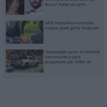
Burcu? Detaji që ngriti
dyshimet
MPB intensifikon kontrollet
rrugore gjatë gjithë fundjavës
Volkswagen synon të zhvillojë
kamionçinën e parë
posaçërisht për SHBA-në