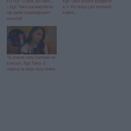
FOTO/ “O jetë, po vjen…”
Egli Tako zbulon projektin
– Egli Tako paralajmëron
e ri: Po shijoj çdo moment
një tjetër bashkëpunim
krijimi…
surprizë
Të sharat ndaj Serbisë në
koncert, Egli Tako: E
ndjeva ta bëja natyrshëm