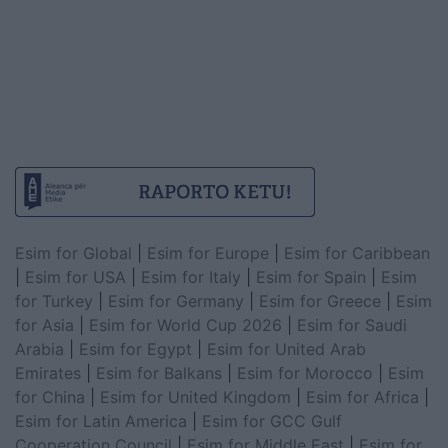
Esim for Global
|
Esim for Europe
|
Esim for Caribbean
|
Esim for USA
|
Esim for Italy
|
Esim for Spain
|
Esim
for Turkey
|
Esim for Germany
|
Esim for Greece
|
Esim
for Asia
|
Esim for World Cup 2026
|
Esim for Saudi
Arabia
|
Esim for Egypt
|
Esim for United Arab
Emirates
|
Esim for Balkans
|
Esim for Morocco
|
Esim
for China
|
Esim for United Kingdom
|
Esim for Africa
|
Esim for Latin America
|
Esim for GCC Gulf
Cooperation Council
|
Esim for Middle East
|
Esim for