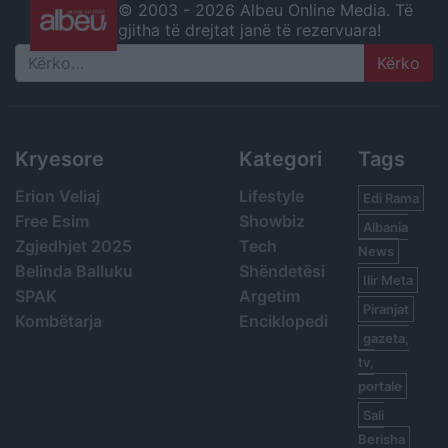
© 2003 -
2026 Albeu Online Media. Të
gjitha të drejtat janë të rezervuara!
Search
Kryesore
Kategori
Tags
Erion Veliaj
Lifestyle
Edi Rama
Free Esim
Showbiz
Albania
Zgjedhjet 2025
Tech
News
Belinda Balluku
Shëndetësi
Ilir Meta
SPAK
Argetim
Piranjat
Kombëtarja
Enciklopedi
gazeta,
tv,
portale
Sali
Berisha