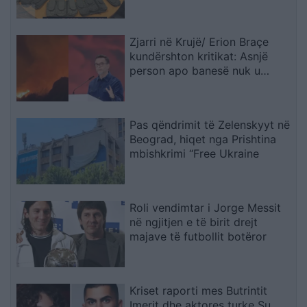
trajtuar i shkëputur
Zjarri në Krujë/ Erion Braçe
kundërshton kritikat: Asnjë
person apo banesë nuk u
dëmtua, cinizëm të thuash se
4.2 milionë euro do ta shuanin
menjëherë
Pas qëndrimit të Zelenskyyt në
Beograd, hiqet nga Prishtina
mbishkrimi “Free Ukraine
Roli vendimtar i Jorge Messit
në ngjitjen e të birit drejt
majave të futbollit botëror
Kriset raporti mes Butrintit
Imerit dhe aktores turke Su