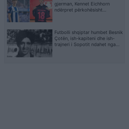
gjerman, Kennet Eichhorn
ndërpret përkohësisht
karrierën për arsye
shëndetësore
Futbolli shqiptar humbet Besnik
Çotën, ish-kapiteni dhe ish-
trajneri i Sopotit ndahet nga
jeta në moshën 56-vjeçare