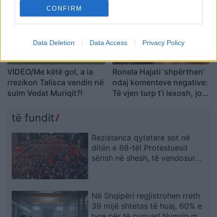
Shqipërinë që meritojmë
CONFIRM
Data Deletion
Data Access
Privacy Policy
VIDEO/Me këtë gol, a ia
Ronela Hajati ‘shpërthen’
rrezikon Talisca vendin në
ndaj komenteve negative:
sulm Vedat Muriqit?!
Të vjen turp t’i lexosh, jo
më t’i shkruash
të fundit
Rezistenca qytetare sot në
ditën e 68-të! Protestuesit
sërish në shesh, të vendosur
deri në dorëheqjen e
kryeministrit Rama
Në Shqipëri regjistrohen rreth
39 mijë shtetas të huaj, 60% e
tyre për të punuar! Numrin më