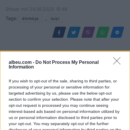
Shtuar
më
24.06.2025 15:46
Tags:
,
dhimbje
luizi
albeu.com -
Do Not Process My Personal
Information
If you wish to opt-out of the sale, sharing to third parties, or
processing of your personal or sensitive information for
targeted advertising by us, please use the below opt-out
section to confirm your selection. Please note that after your
Këmbimi valutor/ Me sa
Parashikimi i yjeve, 6
opt-out request is processed you may continue seeing
blihen e shiten dollari dhe
Gusht 2026/ Zbuloni
interest-based ads based on personal information utilized by
euro, çfarë ndodh me
shenjat më me fat për
us or personal information disclosed to third parties prior to
monedhat e tjera
ditën e sotme
your opt-out. You may separately opt-out of the further
disclosure of your personal information by third parties on the