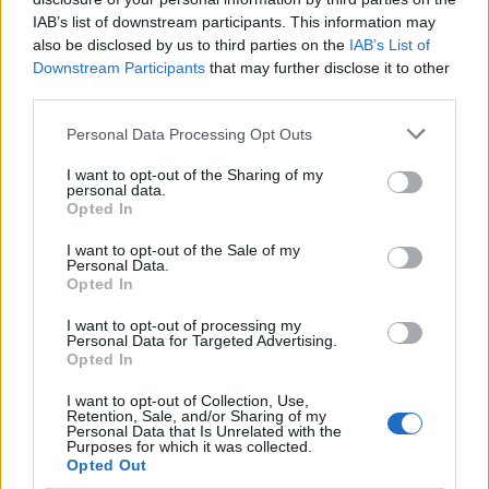
IAB’s list of downstream participants. This information may
also be disclosed by us to third parties on the
IAB’s List of
Downstream Participants
that may further disclose it to other
third parties.
Personal Data Processing Opt Outs
Eric Wendt konfirmohet
Futbolli librazhdas në zi,
nga Senati si ambasador i
ndahet nga jeta Besnik
I want to opt-out of the Sharing of my
personal data.
SHBA-së në Shqipëri,
Çota, ish-kapiten dhe ish-
Opted In
emërimi pret firmën e
trajner i Sopotit
Trump
I want to opt-out of the Sale of my
Personal Data.
Opted In
I want to opt-out of processing my
Personal Data for Targeted Advertising.
Opted In
Flakët përhapen me
Pedagogët në shërbim të
I want to opt-out of Collection, Use,
Retention, Sale, and/or Sharing of my
shpejtësi në Pocest të
regjimit! Apeli i aktivistes
Personal Data that Is Unrelated with the
Dibrës, disa banesa në
nga protesta: Të
Purposes for which it was collected.
Opted Out
rrezik
bashkohemi për