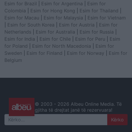
Esim for Brazil
|
Esim for Argentina
|
Esim for
Colombia
|
Esim for Hong Kong
|
Esim for Thailand
|
Esim for Macau
|
Esim for Malaysia
|
Esim for Vietnam
|
Esim for South Korea
|
Esim for Austria
|
Esim for
Netherlands
|
Esim for Australia
|
Esim for Russia
|
Esim for India
|
Esim for Chile
|
Esim for Peru
|
Esim
for Poland
|
Esim for North Macedonia
|
Esim for
Sweden
|
Esim for Finland
|
Esim for Norway
|
Esim for
Belgium
© 2003 -
2026 Albeu Online Media. Të
gjitha të drejtat janë të rezervuara!
Search