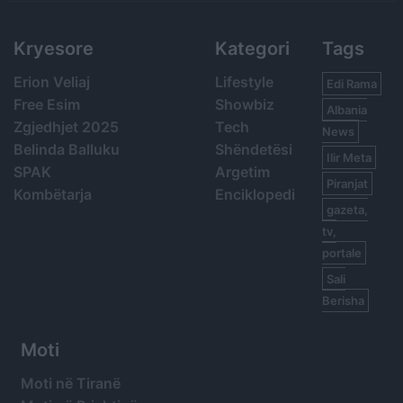
Kryesore
Kategori
Tags
Erion Veliaj
Lifestyle
Edi Rama
Free Esim
Showbiz
Albania
Zgjedhjet 2025
Tech
News
Belinda Balluku
Shëndetësi
Ilir Meta
SPAK
Argetim
Piranjat
Kombëtarja
Enciklopedi
gazeta,
tv,
portale
Sali
Berisha
Moti
Moti në Tiranë