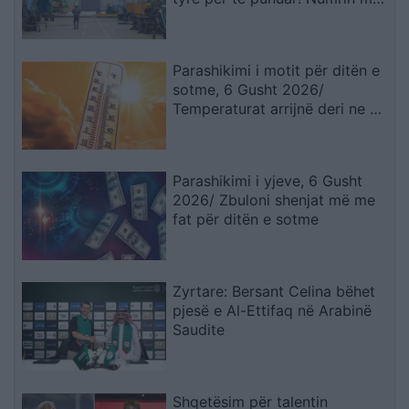
të madhe të lejeve të qëndrimit
e kanë…
Parashikimi i motit për ditën e
sotme, 6 Gusht 2026/
Temperaturat arrijnë deri ne 38
gradë
Parashikimi i yjeve, 6 Gusht
2026/ Zbuloni shenjat më me
fat për ditën e sotme
Zyrtare: Bersant Celina bëhet
pjesë e Al-Ettifaq në Arabinë
Saudite
Shqetësim për talentin