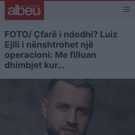
FOTO/ Çfarë i ndodhi? Luiz
Ejlli i nënshtrohet një
operacioni: Me filluan
dhimbjet kur…