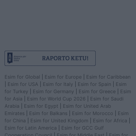
Esim for Global
|
Esim for Europe
|
Esim for Caribbean
|
Esim for USA
|
Esim for Italy
|
Esim for Spain
|
Esim
for Turkey
|
Esim for Germany
|
Esim for Greece
|
Esim
for Asia
|
Esim for World Cup 2026
|
Esim for Saudi
Arabia
|
Esim for Egypt
|
Esim for United Arab
Emirates
|
Esim for Balkans
|
Esim for Morocco
|
Esim
for China
|
Esim for United Kingdom
|
Esim for Africa
|
Esim for Latin America
|
Esim for GCC Gulf
Cooperation Council
|
Esim for Middle East
|
Esim for