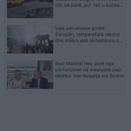
për në punë, por fati u kishte
rezervuar udhëtimin e fundit
(FOTO)
Vala përvëluese godet
Europën, temperatura rekord
dhe mijëra jetë të humbura nga
nxehtësia
Real Madridi heq dorë nga
përforcimet në mesfushë pasi
dështoi marrëveshja me Rodrin