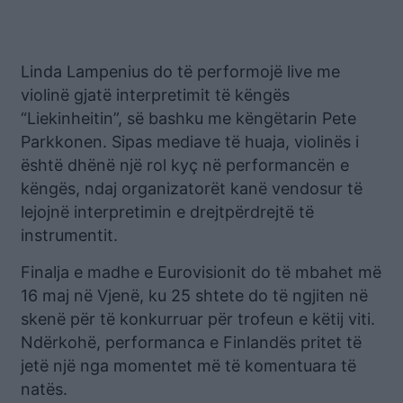
Linda Lampenius do të performojë live me
violinë gjatë interpretimit të këngës
“Liekinheitin”, së bashku me këngëtarin Pete
Parkkonen. Sipas mediave të huaja, violinës i
është dhënë një rol kyç në performancën e
këngës, ndaj organizatorët kanë vendosur të
lejojnë interpretimin e drejtpërdrejtë të
instrumentit.
Finalja e madhe e Eurovisionit do të mbahet më
16 maj në Vjenë, ku 25 shtete do të ngjiten në
skenë për të konkurruar për trofeun e këtij viti.
Ndërkohë, performanca e Finlandës pritet të
jetë një nga momentet më të komentuara të
natës.