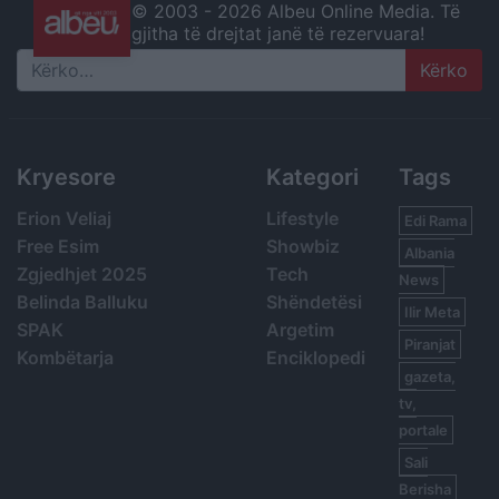
© 2003 -
2026 Albeu Online Media. Të
gjitha të drejtat janë të rezervuara!
Search
Kryesore
Kategori
Tags
Erion Veliaj
Lifestyle
Edi Rama
Free Esim
Showbiz
Albania
Zgjedhjet 2025
Tech
News
Belinda Balluku
Shëndetësi
Ilir Meta
SPAK
Argetim
Piranjat
Kombëtarja
Enciklopedi
gazeta,
tv,
portale
Sali
Berisha