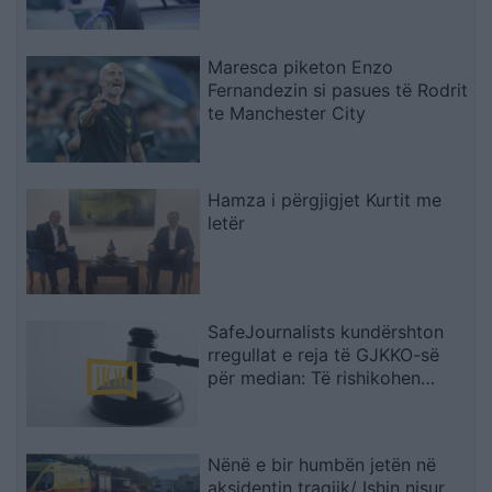
Maresca piketon Enzo
Fernandezin si pasues të Rodrit
te Manchester City
Hamza i përgjigjet Kurtit me
letër
SafeJournalists kundërshton
rregullat e reja të GJKKO-së
për median: Të rishikohen
kufizimet ndaj gazetarëve dhe
informimit publik
Nënë e bir humbën jetën në
aksidentin tragjik/ Ishin nisur