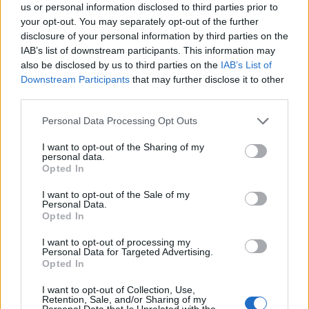
Veprimi i Ernest Muçit,
Hetimet për vrasjen e
us or personal information disclosed to third parties prior to
your opt-out. You may separately opt-out of the further
reagon presidenti i
Edmond Sulës, kontrolle
disclosure of your personal information by third parties on the
Trabzonsporit: Më preku
në Bërxullë dhe
IAB’s list of downstream participants. This information may
mua dhe të gjithë lojtarët
shoqërime personash për
also be disclosed by us to third parties on the
IAB’s List of
t’u marrë në pyetje
Downstream Participants
that may further disclose it to other
third parties.
Personal Data Processing Opt Outs
I want to opt-out of the Sharing of my
personal data.
Argjentina e “dashuruar”
Këmbimi valutor/ Me sa
Opted In
me Infantinon, federata
blihen e shiten dollari dhe
I want to opt-out of the Sale of my
del me deklaratë zyrtare:
euro, çfarë ndodh me
Personal Data.
Model transparent
monedhat e tjera
Opted In
I want to opt-out of processing my
Personal Data for Targeted Advertising.
Opted In
I want to opt-out of Collection, Use,
Retention, Sale, and/or Sharing of my
Personal Data that Is Unrelated with the