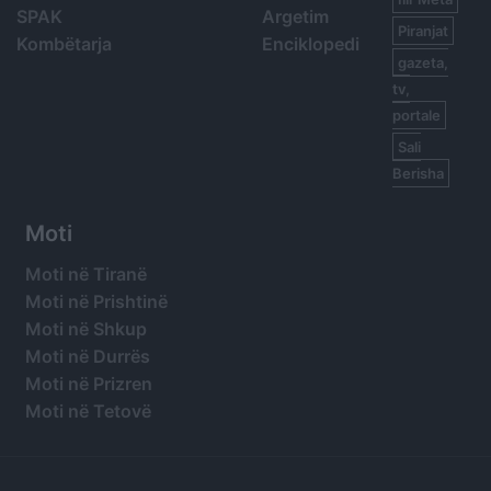
SPAK
Argetim
Piranjat
Kombëtarja
Enciklopedi
gazeta,
tv,
portale
Sali
Berisha
Moti
Moti në Tiranë
Moti në Prishtinë
Moti në Shkup
Moti në Durrës
Moti në Prizren
Moti në Tetovë