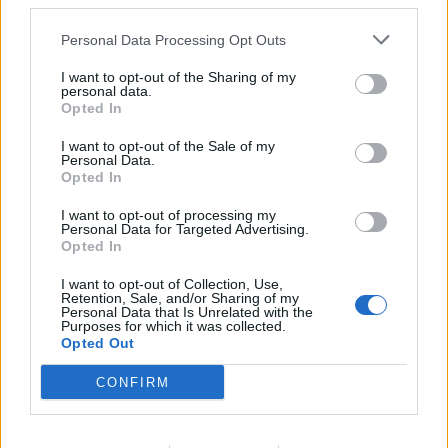
third parties.
banorët e Barabit–Lluban,
20-vjeçarit në Korçë
raportohen shpërthime
Personal Data Processing Opt Outs
armatimesh
I want to opt-out of the Sharing of my
personal data.
Opted In
I want to opt-out of the Sale of my
Personal Data.
Opted In
Ankaraja u kërkon
Përfundon pas 4 orësh
Moskës dhe Kievit
protesta kundër klasës
I want to opt-out of processing my
Personal Data for Targeted Advertising.
armëpushim në Detin e Zi
politike: “Nesër më
Opted In
shumë!”
I want to opt-out of Collection, Use,
Retention, Sale, and/or Sharing of my
Personal Data that Is Unrelated with the
Purposes for which it was collected.
Opted Out
CONFIRM
Dita e nëntë e protestës
Protestuesit vijojnë
në Divjakë, banorët djegin
marshimin pa u ndalur: