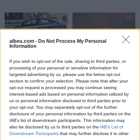
albeu.com -
Do Not Process My Personal
Information
Pas dy vitesh në kërkim
Arrestohet 73-vjeçari në
If you wish to opt-out of the sale, sharing to third parties, or
për dosjen e inceneratorit
Krujë, ndezi zjarr për të
processing of your personal or sensitive information for
të Tiranës, arrestohet
djegur barin dhe flakët u
targeted advertising by us, please use the below opt-out
Renardo Nallbani në
përhapën drejt malit
section to confirm your selection. Please note that after your
Palasë
opt-out request is processed you may continue seeing
interest-based ads based on personal information utilized by
us or personal information disclosed to third parties prior to
your opt-out. You may separately opt-out of the further
disclosure of your personal information by third parties on the
IAB’s list of downstream participants. This information may
also be disclosed by us to third parties on the
IAB’s List of
Zjarri në Krujë përhapet
Arrestohet pranë banesës
Downstream Participants
that may further disclose it to other
më tej, evakuohen
i dyshuari për vrasjen e