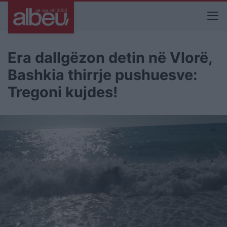
Era dallgëzon detin në Vlorë,
Bashkia thirrje pushuesve:
Tregoni kujdes!