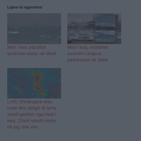
Lajme të ngjashme:
Moti i keq pezullon
Moti i keq, ndalohet
lundrimin detar në Vlorë
lundrimi i anijeve
peshkuese në Vlorë
LIVE/ Shtrëngata shiu,
rrufe dhe dallgë të larta,
vendi goditet nga moti i
keq: Çfarë ndodh sonte
në jug dhe veri