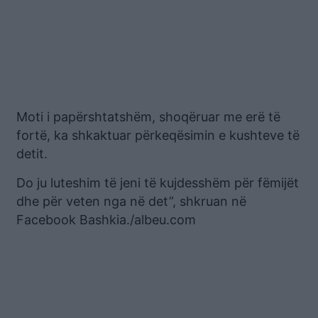
Moti i papërshtatshëm, shoqëruar me erë të
fortë, ka shkaktuar përkeqësimin e kushteve të
detit.
Do ju luteshim të jeni të kujdesshëm për fëmijët
dhe për veten nga në det”, shkruan në
Facebook Bashkia./albeu.com