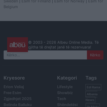
Sweden
|
Esim for Finland
|
Esim for Norway
|
Esim for
Belgium
© 2003 -
2026 Albeu Online Media. Të
gjitha të drejtat janë të rezervuara!
Search
Kryesore
Kategori
Tags
Erion Veliaj
Lifestyle
Edi Rama
Free Esim
Showbiz
Albania
Zgjedhjet 2025
Tech
News
Belinda Balluku
Shëndetësi
Ilir Meta