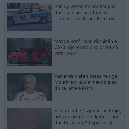
Pas dy vitesh në kërkim për
dosjen e inceneratorit të
Tiranës, arrestohet Renardo
Nallbani në Palasë
Mazda konfirmon rikthimin e
CX-3, gjenerata e re pritet në
vitin 2027
Valverde rrëfen befasinë nga
Mourinho: Nuk e mendoja se
do të ishte kështu
Arrestohet 73-vjeçari në Krujë,
ndezi zjarr për të djegur barin
dhe flakët u përhapën drejt
malit