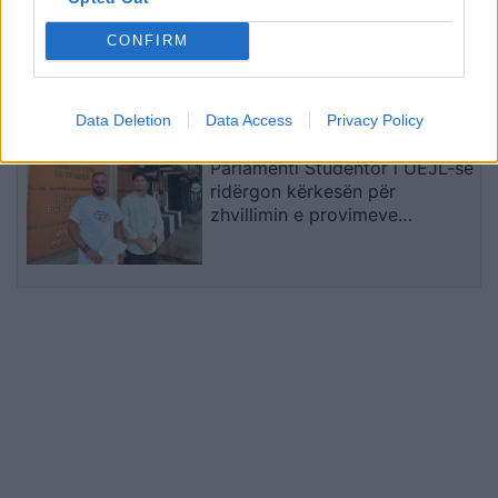
FOTOLAJM/ Deklaratat e
CONFIRM
Zelenskyt për Kosovën,
Prishtina heq banderolën
gjigande me mbishkrimin ‘Free
Data Deletion
Data Access
Privacy Policy
Ukraine’
Parlamenti Studentor i UEJL-së
ridërgon kërkesën për
zhvillimin e provimeve
shtetërore edhe në gjuhën
shqipe