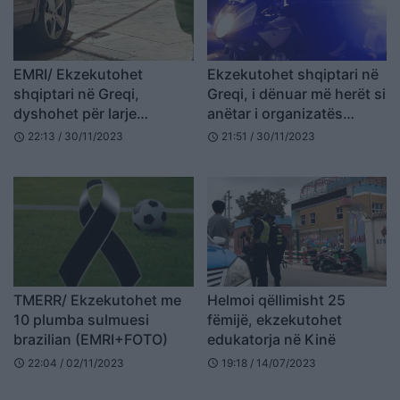
EMRI/ Ekzekutohet
Ekzekutohet shqiptari në
shqiptari në Greqi,
Greqi, i dënuar më herët si
dyshohet për larje
anëtar i organizatës
hesapesh
kriminale
22:13 / 30/11/2023
21:51 / 30/11/2023
schedule
schedule
TMERR/ Ekzekutohet me
Helmoi qëllimisht 25
10 plumba sulmuesi
fëmijë, ekzekutohet
brazilian (EMRI+FOTO)
edukatorja në Kinë
22:04 / 02/11/2023
19:18 / 14/07/2023
schedule
schedule