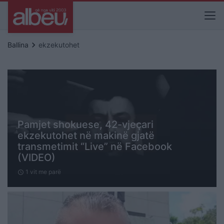
keyboard_arrow_right
Ballina
ekzekutohet
Pamjet shokuese, 42-vjeçari
ekzekutohet në makinë gjatë
transmetimit “Live” në Facebook
(VIDEO)
1 vit me parë
schedule