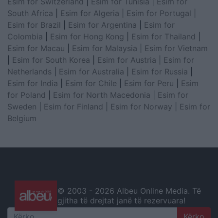
Esim for Switzerland
|
Esim for Tunisia
|
Esim for
South Africa
|
Esim for Algeria
|
Esim for Portugal
|
Esim for Brazil
|
Esim for Argentina
|
Esim for
Colombia
|
Esim for Hong Kong
|
Esim for Thailand
|
Esim for Macau
|
Esim for Malaysia
|
Esim for Vietnam
|
Esim for South Korea
|
Esim for Austria
|
Esim for
Netherlands
|
Esim for Australia
|
Esim for Russia
|
Esim for India
|
Esim for Chile
|
Esim for Peru
|
Esim
for Poland
|
Esim for North Macedonia
|
Esim for
Sweden
|
Esim for Finland
|
Esim for Norway
|
Esim for
Belgium
© 2003 -
2026 Albeu Online Media. Të
gjitha të drejtat janë të rezervuara!