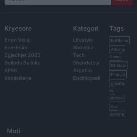
Search
Kryesore
Kategori
Tags
Erion Veliaj
Lifestyle
Edi Rama
Free Esim
Showbiz
Albania
Zgjedhjet 2025
Tech
News
Belinda Balluku
Shëndetësi
Ilir Meta
SPAK
Argetim
Piranjat
Kombëtarja
Enciklopedi
gazeta,
tv,
portale
Sali
Berisha
Moti