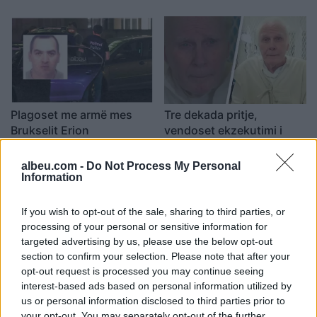
Plagoset me armë mes
Tre dekada pritje,
Brukselit Erion
vendoset ekzekutimi i
Hasanbelliu
njeriut më të vjetër në
botë
22:01 / 12/06/2022
18:32 / 19/04/2022
albeu.com -
Do Not Process My Personal
schedule
schedule
Information
të fundit
If you wish to opt-out of the sale, sharing to third parties, or
processing of your personal or sensitive information for
Hysamedin Feraj
targeted advertising by us, please use the below opt-out
kundërpërgjigjet pas incidentit
section to confirm your selection. Please note that after your
me vezë të Time Kadriajt në
opt-out request is processed you may continue seeing
Kuvend: Kujton të kaluarën në
interest-based ads based on personal information utilized by
UÇK dhe lidhjet me Radojçiqin
us or personal information disclosed to third parties prior to
Haradinaj nderon dëshmorët e
your opt-out. You may separately opt-out of the further