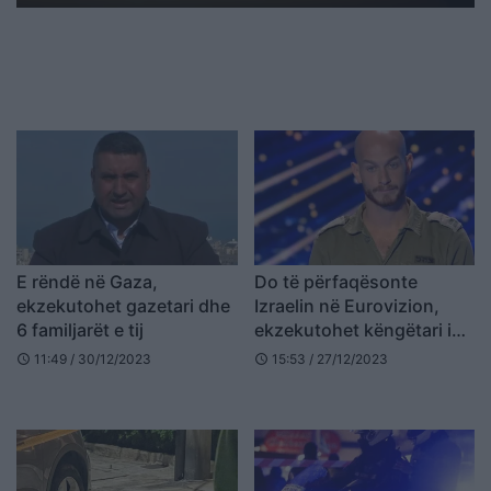
E rëndë në Gaza,
Do të përfaqësonte
ekzekutohet gazetari dhe
Izraelin në Eurovizion,
6 familjarët e tij
ekzekutohet këngëtari i
njohur në Gaza
11:49 / 30/12/2023
15:53 / 27/12/2023
schedule
schedule