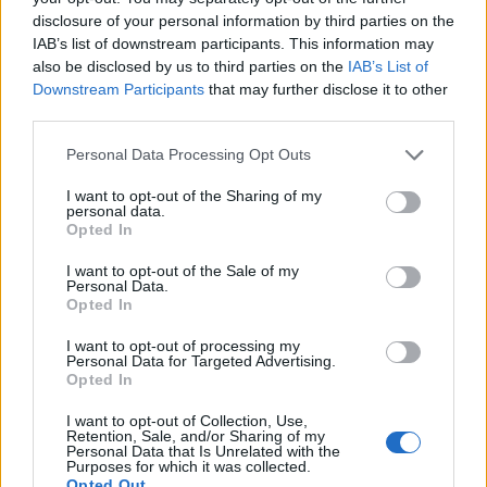
Gllogjanit dhe Hereqit: Kujtimi
disclosure of your personal information by third parties on the
për të rënët e lirisë do të jetë i
IAB’s list of downstream participants. This information may
përjetshëm
also be disclosed by us to third parties on the
IAB’s List of
Downstream Participants
that may further disclose it to other
third parties.
Netanyahu refuzon planin
amerikan për Gazën: Tërheqja
Personal Data Processing Opt Outs
izraelite kushtëzohet me
çarmatimin e Hamasit
I want to opt-out of the Sharing of my
personal data.
Opted In
Anije romake 2100-vjeçare me
I want to opt-out of the Sale of my
qindra amfora vere del në dritë
Personal Data.
në brigjet e Siçilisë
Opted In
I want to opt-out of processing my
Personal Data for Targeted Advertising.
Opted In
Kosova duhet respektuar”,
Përparim Rama reagon pas
I want to opt-out of Collection, Use,
deklaratës së Zelenskyt në
Retention, Sale, and/or Sharing of my
Personal Data that Is Unrelated with the
Beograd
Purposes for which it was collected.
Opted Out