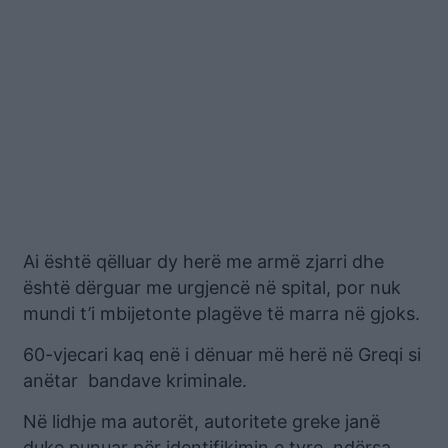
Ai është qëlluar dy herë me armë zjarri dhe
është dërguar me urgjencë në spital, por nuk
mundi t’i mbijetonte plagëve të marra në gjoks.
60-vjecari kaq enë i dënuar më herë në Greqi si
anëtar bandave kriminale.
Në lidhje ma autorët, autoritete greke janë
duke punuar për identifikimin e tyre, ndërsa