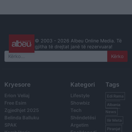
© 2003 -
2026 Albeu Online Media. Të
gjitha të drejtat janë të rezervuara!
Search
Kryesore
Kategori
Tags
Erion Veliaj
Lifestyle
Edi Rama
Free Esim
Showbiz
Albania
Zgjedhjet 2025
Tech
News
Belinda Balluku
Shëndetësi
Ilir Meta
SPAK
Argetim
Piranjat