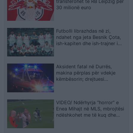
transferohet te RB Leipzig për
30 milionë euro
Futbolli librazhdas në zi,
ndahet nga jeta Besnik Çota,
ish-kapiten dhe ish-trajner i
Sopotit
Aksident fatal në Durrës,
makina përplas për vdekje
këmbësorin; drejtuesi
shoqërohet në polici
VIDEO/ Ndërhyrja “horror” e
Enea Mihajt në MLS, mbrojtësi
ndëshkohet me të kuq dhe
gjobë