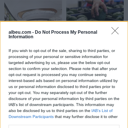
albeu.com -
Do Not Process My Personal
Information
Kërcënim me bombë në
SHBA ndal përkohësisht
Milano, gjashtë qendra
avokadot nga Meksika
If you wish to opt-out of the sale, sharing to third parties, or
tregtare zbrazen pas
pas arrestimit të krerëve
processing of your personal or sensitive information for
mesazhit me email
të grupeve kriminale
targeted advertising by us, please use the below opt-out
section to confirm your selection. Please note that after your
opt-out request is processed you may continue seeing
interest-based ads based on personal information utilized by
us or personal information disclosed to third parties prior to
your opt-out. You may separately opt-out of the further
disclosure of your personal information by third parties on the
IAB’s list of downstream participants. This information may
Pas 83 vitesh në detin
Nxehtësia ekstreme në
also be disclosed by us to third parties on the
IAB’s List of
Jon, gjendet thuajse e
Europë po grabit gjumin,
Downstream Participants
that may further disclose it to other
paprekur anija e rrallë
65% e popullsisë raporton
third parties.
gjermane LS 6
mbi 3 orë pagjumësi në